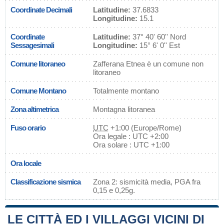
Coordinate Decimali
Latitudine:
37.6833
Longitudine:
15.1
Coordinate
Latitudine:
37° 40' 60'' Nord
Sessagesimali
Longitudine:
15° 6' 0'' Est
Comune litoraneo
Zafferana Etnea è un comune non
litoraneo
Comune Montano
Totalmente montano
Zona altimetrica
Montagna litoranea
Fuso orario
UTC
+1:00 (Europe/Rome)
Ora legale : UTC +2:00
Ora solare : UTC +1:00
Ora locale
Classificazione sismica
Zona 2: sismicità media, PGA fra
0,15 e 0,25g.
LE CITTÀ ED I VILLAGGI VICINI DI