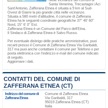
Santa Venerina
,
Trecastagni
i
Aci
Sant'Antonio
, Zafferana Etnea è situata a 9 km al Sud-
Ovest di
Giarre
la più grande città nelle vicinanze.
Situata a 580 metri d'altitudine, il comune di Zafferana
Etnea ha le seguenti coordinate geografiche 37° 40' 60''
Nord, 15° 6' 0'' Est.
Zafferana Etnea è un Comune del
Parco dell'Etna
.
Il Sindaco di Zafferana Etnea è Salvo Russo.
Per eventuale disbrigo delle pratiche amministrative, puoi
recarti presso il Comune di Zafferana Etnea Via Garibaldi,
317 ma puoi anche contattare il comune per Telefono o per
posta elettronica con l'indirizzo e-mail del comune indicato
di seguito.
Aggiornare i dati
.
CONTATTI DEL COMUNE DI
ZAFFERANA ETNEA (CT)
Indirizzo del comune di
Comune di Zafferana Etnea
Zafferana Etnea
Via Garibaldi, 317
95019 Zafferana Etnea (CT)
Italia