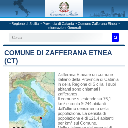
>
Regione di Sicilia
>
Provincia di Catania
>
Comune Zafferana Etnea
>
Informazioni Generali
COMUNE DI ZAFFERANA ETNEA
(CT)
Zafferana Etnea
è un comune
italiano
della Provincia di Catania
in
della Regione di Sicilia
. I suoi
abitanti sono chiamati i
zafferanesi.
Il comune si estende su 76,1
km² e conta 9 244 abitanti
dall'ultimo censimento della
popolazione. La densità di
popolazione è di 121,4 abitanti
per km² sul Comune.
Nelle vicinanze dei comuni di