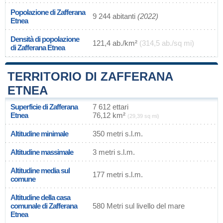
Popolazione di Zafferana
9 244 abitanti
(2022)
Etnea
Densità di popolazione
121,4 ab./km²
(314,5 ab./sq mi)
di Zafferana Etnea
TERRITORIO DI ZAFFERANA
ETNEA
Superficie di Zafferana
7 612 ettari
Etnea
76,12 km²
(29,39 sq mi)
Altitudine minimale
350 metri s.l.m.
Altitudine massimale
3 metri s.l.m.
Altitudine media sul
177 metri s.l.m.
comune
Altitudine della casa
comunale di Zafferana
580 Metri sul livello del mare
Etnea