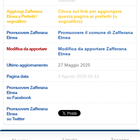
sottostante.
Aggiungi Zafferana
Clicca sul link per aggiungere
Etnea a Preferiti /
questa pagina ai preferiti (o
segnalibro
segnalibro)
Promuovere Zafferana
Promuovere il comune di Zafferana
Etnea
Etnea
Modifica da apportare
Modifica da apportare Zafferana
Etnea
Ultimo aggiornamento
27 Maggio 2025
Pagina data
4 Agosto 2026 05:43
Promuovere Zafferana
Etnea
su Facebook
Promuovere Zafferana
Etnea
su Twitter
Liguria
Toscana