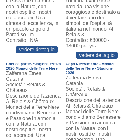
e Passione in armonia
continua evoluzione,
con la Natura, con i
nato da una visione
nostri ospiti e i nostri
coraggiosa e destinato a
collaboratori. Una
diventare uno dei
dimora di eccellenza, in
simboli dell'ospitalità
un piccolo angolo di
italiana nel mondo. Al
Paradiso, im...
Relais & ...
Contratto : N/A
Contratto : €30000 -
38000 per year
vedere dettaglio
vedere dettaglio
Chef de partie- Stagione Estiva
Capo Ricevimento - Monaci
2026 Monaci delle Terre Nere
delle Terre Nere - Stagione
Zafferana Etnea,
2026
Zafferana Etnea,
Catania
Catania
Società : Relais &
Società : Relais &
Châteaux
Châteaux
Descrizione dell'azienda
Descrizione dell'azienda
Al Relais & Châteaux
Al Relais & Châteaux
Monaci delle Terre Nere
Monaci delle Terre Nere
condividiamo Benessere
condividiamo Benessere
e Passione in armonia
e Passione in armonia
con la Natura, con i
con la Natura, con i
nostri ospiti e i nostri
nostri ospiti e i nostri
collaboratori. Una
collaboratori. Una