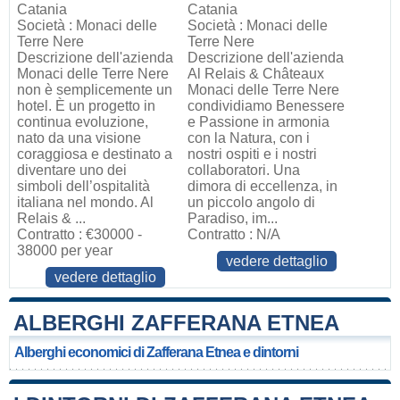
Catania
Catania
Società : Monaci delle
Società : Monaci delle
Terre Nere
Terre Nere
Descrizione dell'azienda
Descrizione dell'azienda
Monaci delle Terre Nere
Al Relais & Châteaux
non è semplicemente un
Monaci delle Terre Nere
hotel. È un progetto in
condividiamo Benessere
continua evoluzione,
e Passione in armonia
nato da una visione
con la Natura, con i
coraggiosa e destinato a
nostri ospiti e i nostri
diventare uno dei
collaboratori. Una
simboli dell’ospitalità
dimora di eccellenza, in
italiana nel mondo. Al
un piccolo angolo di
Relais & ...
Paradiso, im...
Contratto : €30000 -
Contratto : N/A
38000 per year
vedere dettaglio
vedere dettaglio
ALBERGHI ZAFFERANA ETNEA
Alberghi economici di Zafferana Etnea e dintorni