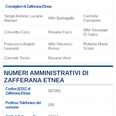
Consiglieri di Zafferana Etnea
Sergio Antonio Luciano
Carmela
Alfio Barbagallo
Alampo
Campione
Alfio Giuseppe
Concetta Coco
Rosaria Coco
Di Salvo
Francesco Angelo
Alfio Vincenzo
Roberta Maria
Leonardi
Russo
Sciuto
Carmelo Torrisi
Rosaria Verzi
NUMERI AMMINISTRATIVI DI
ZAFFERANA ETNEA
Codice
ISTAT
di
087055
Zafferana Etnea
Prefisso Telefonico del
095
comune