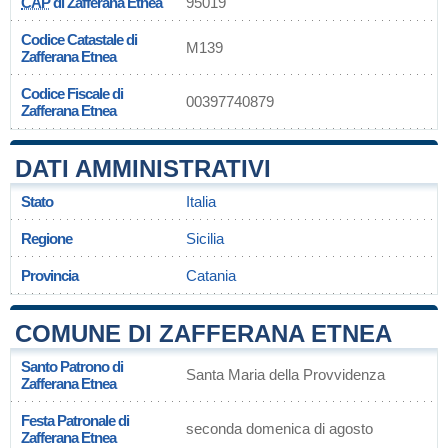
CAP
di Zafferana Etnea
95019
Codice Catastale di
M139
Zafferana Etnea
Codice Fiscale di
00397740879
Zafferana Etnea
DATI AMMINISTRATIVI
Stato
Italia
Regione
Sicilia
Provincia
Catania
COMUNE DI ZAFFERANA ETNEA
Santo Patrono di
Santa Maria della Provvidenza
Zafferana Etnea
Festa Patronale di
seconda domenica di agosto
Zafferana Etnea