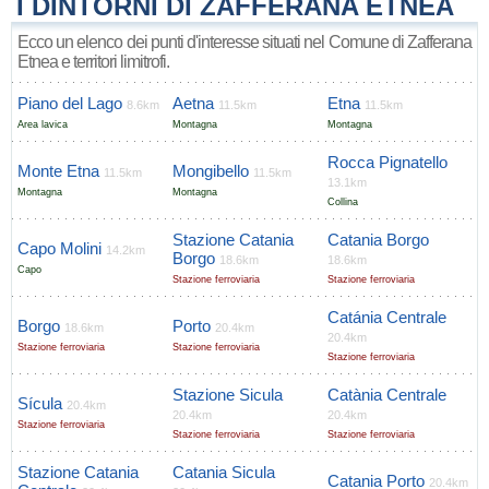
I DINTORNI DI ZAFFERANA ETNEA
Ecco un elenco dei punti d'interesse situati nel Comune di Zafferana
Etnea e territori limitrofi.
Piano del Lago
Aetna
Etna
8.6km
11.5km
11.5km
Area lavica
Montagna
Montagna
Rocca Pignatello
Monte Etna
Mongibello
11.5km
11.5km
13.1km
Montagna
Montagna
Collina
Stazione Catania
Catania Borgo
Capo Molini
14.2km
Borgo
18.6km
18.6km
Capo
Stazione ferroviaria
Stazione ferroviaria
Catánia Centrale
Borgo
Porto
18.6km
20.4km
20.4km
Stazione ferroviaria
Stazione ferroviaria
Stazione ferroviaria
Stazione Sicula
Catània Centrale
Sícula
20.4km
20.4km
20.4km
Stazione ferroviaria
Stazione ferroviaria
Stazione ferroviaria
Stazione Catania
Catania Sicula
Catania Porto
20.4km