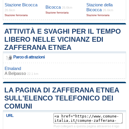
Stazione Bicocca
Stazione della
Bicocca
26.6km
Bicocca
26.6km
26.6km
Stazione ferroviaria
Stazione ferroviaria
Stazione ferroviaria
ATTIVITÀ E SVAGHI PER IL TEMPO
LIBERO NELLE VICINANZ EDI
ZAFFERANA ETNEA
Parco di attrazioni
Etnaland
A
Belpasso
22.1 km
LA PAGINA DI ZAFFERANA ETNEA
SULL'ELENCO TELEFONICO DEI
COMUNI
URL
Puoi collegarti a questa pagina attraverso il rigo