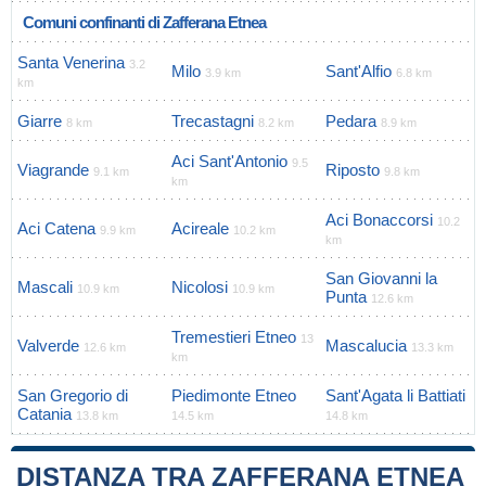
Comuni confinanti di Zafferana Etnea
Santa Venerina
3.2
Milo
Sant'Alfio
3.9 km
6.8 km
km
Giarre
Trecastagni
Pedara
8 km
8.2 km
8.9 km
Aci Sant'Antonio
9.5
Viagrande
Riposto
9.1 km
9.8 km
km
Aci Bonaccorsi
10.2
Aci Catena
Acireale
9.9 km
10.2 km
km
San Giovanni la
Mascali
Nicolosi
10.9 km
10.9 km
Punta
12.6 km
Tremestieri Etneo
13
Valverde
Mascalucia
12.6 km
13.3 km
km
San Gregorio di
Piedimonte Etneo
Sant'Agata li Battiati
Catania
13.8 km
14.5 km
14.8 km
DISTANZA TRA ZAFFERANA ETNEA