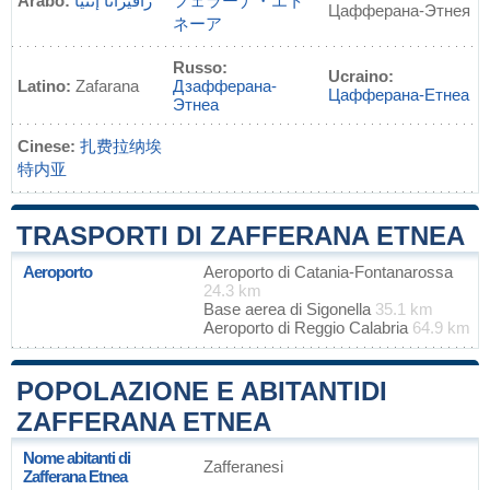
Arabo:
زافيرانا إتنيا
フェラーナ・エト
Цафферана-Этнея
ネーア
Russo:
Ucraino:
Latino:
Zafarana
Дзафферана-
Цафферана-Етнеа
Этнеа
Cinese:
扎费拉纳埃
特内亚
TRASPORTI DI ZAFFERANA ETNEA
Aeroporto
Aeroporto di Catania-Fontanarossa
24.3 km
Base aerea di Sigonella
35.1 km
Aeroporto di Reggio Calabria
64.9 km
POPOLAZIONE E ABITANTIDI
ZAFFERANA ETNEA
Nome abitanti di
Zafferanesi
Zafferana Etnea