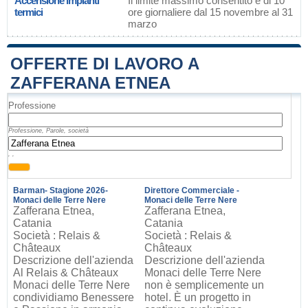
Accensione impianti
Il limite massimo consentito è di 10
termici
ore giornaliere dal 15 novembre al 31
marzo
OFFERTE DI LAVORO A
ZAFFERANA ETNEA
Professione
Professione, Parole, società
, ,
Barman- Stagione 2026-
Direttore Commerciale -
Monaci delle Terre Nere
Monaci delle Terre Nere
Zafferana Etnea,
Zafferana Etnea,
Catania
Catania
Società : Relais &
Società : Relais &
Châteaux
Châteaux
Descrizione dell'azienda
Descrizione dell'azienda
Al Relais & Châteaux
Monaci delle Terre Nere
Monaci delle Terre Nere
non è semplicemente un
condividiamo Benessere
hotel. È un progetto in