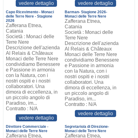
vedere dettaglio
vedere dettaglio
Capo Ricevimento - Monaci
Barman- Stagione 2026-
delle Terre Nere - Stagione
Monaci delle Terre Nere
2026
Zafferana Etnea,
Zafferana Etnea,
Catania
Catania
Società : Monaci delle
Società : Monaci delle
Terre Nere
Terre Nere
Descrizione dell'azienda
Descrizione dell'azienda
Al Relais & Châteaux
Al Relais & Châteaux
Monaci delle Terre Nere
Monaci delle Terre Nere
condividiamo Benessere
condividiamo Benessere
e Passione in armonia
e Passione in armonia
con la Natura, con i
con la Natura, con i
nostri ospiti e i nostri
nostri ospiti e i nostri
collaboratori. Una
collaboratori. Una
dimora di eccellenza, in
dimora di eccellenza, in
un piccolo angolo di
un piccolo angolo di
Paradiso, im...
Paradiso, im...
Contratto : N/A
Contratto : N/A
vedere dettaglio
vedere dettaglio
Direttore Commerciale -
Segretario/a di Direzione-
Monaci delle Terre Nere
Monaci delle Terre Nere
Zafferana Etnea,
Zafferana Etnea,