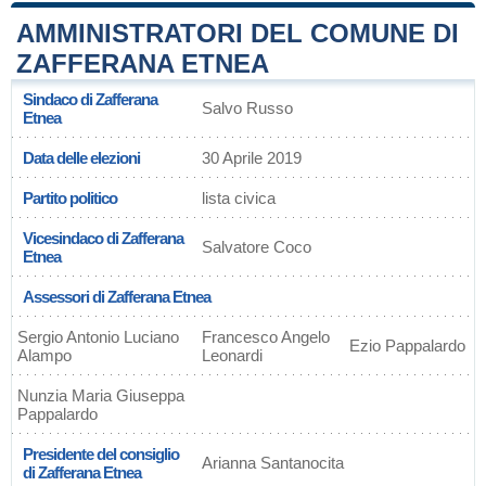
AMMINISTRATORI DEL COMUNE DI
ZAFFERANA ETNEA
Sindaco di Zafferana
Salvo Russo
Etnea
Data delle elezioni
30 Aprile 2019
Partito politico
lista civica
Vicesindaco di Zafferana
Salvatore Coco
Etnea
Assessori di Zafferana Etnea
Sergio Antonio Luciano
Francesco Angelo
Ezio Pappalardo
Alampo
Leonardi
Nunzia Maria Giuseppa
Pappalardo
Presidente del consiglio
Arianna Santanocita
di Zafferana Etnea