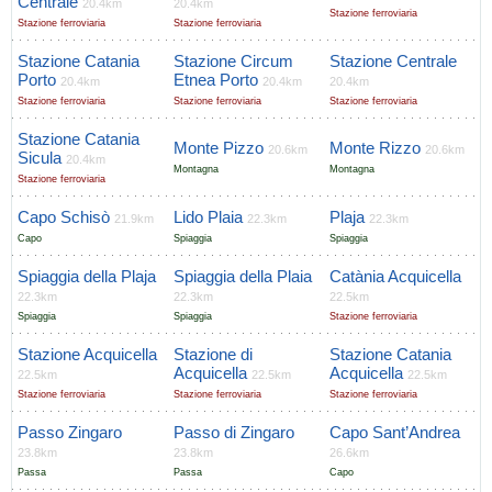
Centrale
20.4km
20.4km
Stazione ferroviaria
Stazione ferroviaria
Stazione ferroviaria
Stazione Catania
Stazione Circum
Stazione Centrale
Porto
Etnea Porto
20.4km
20.4km
20.4km
Stazione ferroviaria
Stazione ferroviaria
Stazione ferroviaria
Stazione Catania
Monte Pizzo
Monte Rizzo
20.6km
20.6km
Sicula
20.4km
Montagna
Montagna
Stazione ferroviaria
Capo Schisò
Lido Plaia
Plaja
21.9km
22.3km
22.3km
Capo
Spiaggia
Spiaggia
Spiaggia della Plaja
Spiaggia della Plaia
Catània Acquicella
22.3km
22.3km
22.5km
Spiaggia
Spiaggia
Stazione ferroviaria
Stazione Acquicella
Stazione di
Stazione Catania
Acquicella
Acquicella
22.5km
22.5km
22.5km
Stazione ferroviaria
Stazione ferroviaria
Stazione ferroviaria
Passo Zingaro
Passo di Zingaro
Capo Sant’Andrea
23.8km
23.8km
26.6km
Passa
Passa
Capo