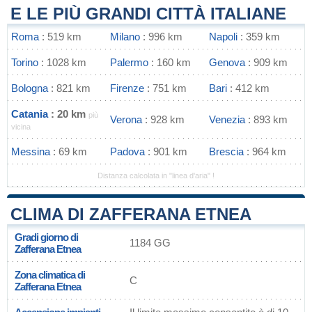
E LE PIÙ GRANDI CITTÀ ITALIANE
Roma
: 519 km
Milano
: 996 km
Napoli
: 359 km
Torino
: 1028 km
Palermo
: 160 km
Genova
: 909 km
Bologna
: 821 km
Firenze
: 751 km
Bari
: 412 km
Catania
: 20 km
più
Verona
: 928 km
Venezia
: 893 km
vicina
Messina
: 69 km
Padova
: 901 km
Brescia
: 964 km
Distanza calcolata in "linea d'aria" !
CLIMA DI ZAFFERANA ETNEA
Gradi giorno di
1184 GG
Zafferana Etnea
Zona climatica di
C
Zafferana Etnea