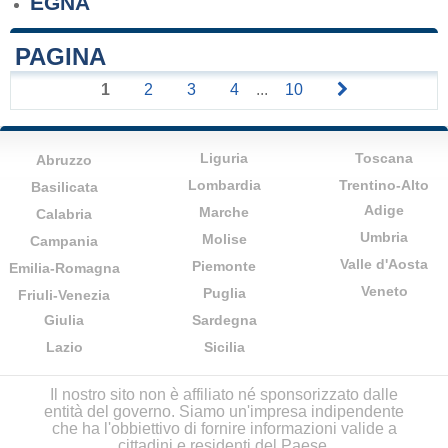
EGNA
PAGINA
1
2
3
4
...
10
Liguria
Toscana
Abruzzo
Lombardia
Trentino-Alto
Basilicata
Adige
Marche
Calabria
Umbria
Molise
Campania
Valle d'Aosta
Piemonte
Emilia-Romagna
Veneto
Puglia
Friuli-Venezia
Giulia
Sardegna
Lazio
Sicilia
Il nostro sito non è affiliato né sponsorizzato dalle
entità del governo. Siamo un'impresa indipendente
che ha l'obbiettivo di fornire informazioni valide a
cittadini e residenti del Paese.