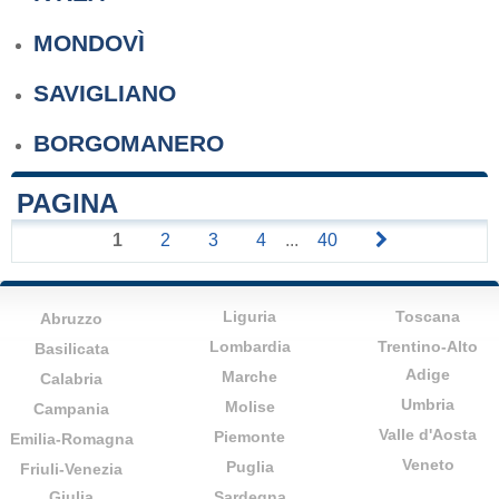
MONDOVÌ
SAVIGLIANO
BORGOMANERO
PAGINA
1
2
3
4
...
40
Liguria
Toscana
Abruzzo
Lombardia
Trentino-Alto
Basilicata
Adige
Marche
Calabria
Umbria
Molise
Campania
Valle d'Aosta
Piemonte
Emilia-Romagna
Veneto
Puglia
Friuli-Venezia
Giulia
Sardegna