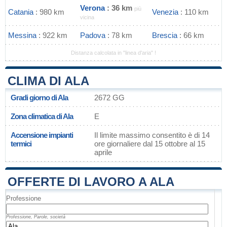
Verona
: 36 km
più
Catania
: 980 km
Venezia
: 110 km
vicina
Messina
: 922 km
Padova
: 78 km
Brescia
: 66 km
Distanza calcolata in "linea d'aria" !
CLIMA DI ALA
Gradi giorno di Ala
2672 GG
Zona climatica di Ala
E
Accensione impianti
Il limite massimo consentito è di 14
termici
ore giornaliere dal 15 ottobre al 15
aprile
OFFERTE DI LAVORO A ALA
Professione
Professione, Parole, società