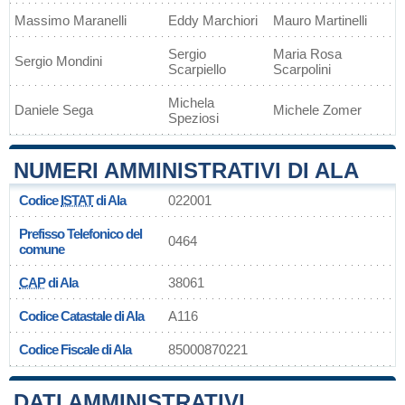
Massimo Maranelli
Eddy Marchiori
Mauro Martinelli
Sergio
Maria Rosa
Sergio Mondini
Scarpiello
Scarpolini
Michela
Daniele Sega
Michele Zomer
Speziosi
NUMERI AMMINISTRATIVI DI ALA
Codice
ISTAT
di Ala
022001
Prefisso Telefonico del
0464
comune
CAP
di Ala
38061
Codice Catastale di Ala
A116
Codice Fiscale di Ala
85000870221
DATI AMMINISTRATIVI