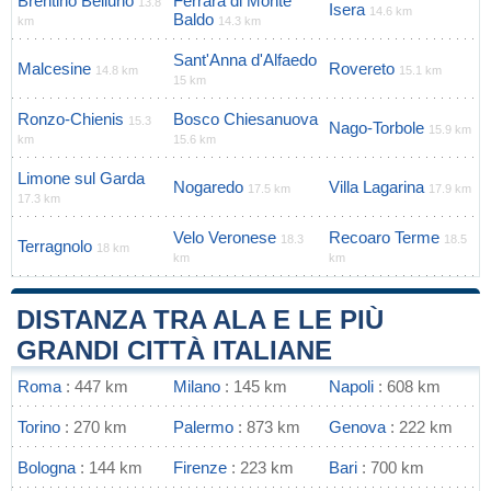
Brentino Belluno
Ferrara di Monte
13.8
Isera
14.6 km
Baldo
km
14.3 km
Sant'Anna d'Alfaedo
Malcesine
Rovereto
14.8 km
15.1 km
15 km
Ronzo-Chienis
Bosco Chiesanuova
15.3
Nago-Torbole
15.9 km
km
15.6 km
Limone sul Garda
Nogaredo
Villa Lagarina
17.5 km
17.9 km
17.3 km
Velo Veronese
Recoaro Terme
18.3
18.5
Terragnolo
18 km
km
km
DISTANZA TRA ALA E LE PIÙ
GRANDI CITTÀ ITALIANE
Roma
: 447 km
Milano
: 145 km
Napoli
: 608 km
Torino
: 270 km
Palermo
: 873 km
Genova
: 222 km
Bologna
: 144 km
Firenze
: 223 km
Bari
: 700 km