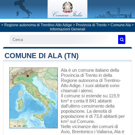
>
Regione autonoma di Trentino-Alto Adige
>
Provincia di Trento
>
Comune Ala
>
Informazioni Generali
COMUNE DI ALA (TN)
Ala
è un comune italiano
della
Provincia di Trento
in
della
Regione autonoma di Trentino-
Alto Adige
. I suoi abitanti sono
chiamati i alensi.
Il comune si estende su 119,9
km² e conta 8 841 abitanti
dall'ultimo censimento della
popolazione. La densità di
popolazione è di 73,8 abitanti per
km² sul Comune.
Nelle vicinanze dei comuni di
Avio
,
Brentonico
i
Vallarsa
, Ala è