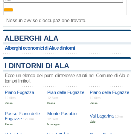
, ,
Nessun avviso d'occupazione trovato.
ALBERGHI ALA
Alberghi economici di Ala e dintorni
I DINTORNI DI ALA
Ecco un elenco dei punti d'interesse situati nel Comune di Ala e
territori limitrofi.
Piano Fugazza
Pian delle Fugazze
Piano delle Fugazze
12.6km
12.6km
12.6km
Passa
Passa
Passa
Passo Piano delle
Monte Pasubio
Val Lagarina
15km
Fugazze
12.6km
12.8km
Valle
Passa
Montagna