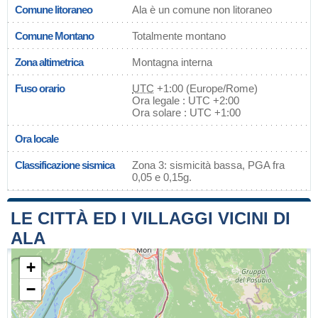
Comune litoraneo
Ala è un comune non litoraneo
Comune Montano
Totalmente montano
Zona altimetrica
Montagna interna
Fuso orario
UTC
+1:00 (Europe/Rome)
Ora legale : UTC +2:00
Ora solare : UTC +1:00
Ora locale
Classificazione sismica
Zona 3: sismicità bassa, PGA fra
0,05 e 0,15g.
LE CITTÀ ED I VILLAGGI VICINI DI
ALA
+
−