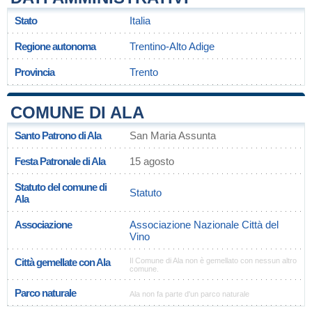
Stato
Italia
Regione autonoma
Trentino-Alto Adige
Provincia
Trento
COMUNE DI ALA
Santo Patrono di Ala
San Maria Assunta
Festa Patronale di Ala
15 agosto
Statuto del comune di
Statuto
Ala
Associazione
Associazione Nazionale Città del
Vino
Città gemellate con Ala
Il Comune di Ala non è gemellato con nessun altro
comune.
Parco naturale
Ala non fa parte d'un parco naturale