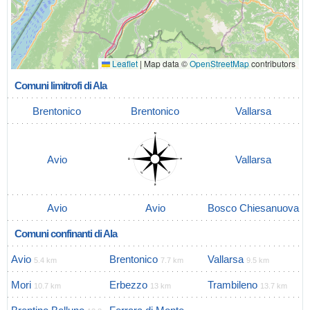
Leaflet
|
Map data ©
OpenStreetMap
contributors
Comuni limitrofi di Ala
Brentonico
Brentonico
Vallarsa
Avio
Vallarsa
Avio
Avio
Bosco Chiesanuova
Comuni confinanti di Ala
Avio
Brentonico
Vallarsa
5.4 km
7.7 km
9.5 km
Mori
Erbezzo
Trambileno
10.7 km
13 km
13.7 km