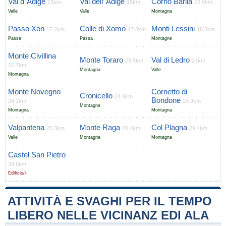
Val d’ Adige
Val dell’ Ádige
Corno Barila
15km
15km
16.6km
Valle
Valle
Montagna
Passo Xon
Colle di Xomo
Monti Lessini
17.2km
17.8km
18.6km
Passa
Passa
Montagne
Monte Civillina
Monte Toraro
Val di Ledro
23.5km
24km
22.7km
Montagna
Valle
Montagna
Monte Novegno
Cornetto di
Cronicello
24.9km
Bondone
24.2km
24.9km
Montagna
Montagna
Montagna
Valpantena
Monte Raga
Col Plagna
25.3km
26.4km
29.4km
Valle
Montagna
Montagna
Castel San Pietro
34.6km
Edificio/i
ATTIVITÀ E SVAGHI PER IL TEMPO
LIBERO NELLE VICINANZ EDI ALA