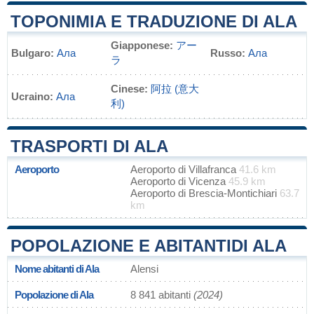
TOPONIMIA E TRADUZIONE DI ALA
Giapponese:
アー
Bulgaro:
Ала
Russo:
Ала
ラ
Cinese:
阿拉 (意大
Ucraino:
Ала
利)
TRASPORTI DI ALA
Aeroporto
Aeroporto di Villafranca
41.6 km
Aeroporto di Vicenza
45.9 km
Aeroporto di Brescia-Montichiari
63.7
km
POPOLAZIONE E ABITANTIDI ALA
Nome abitanti di Ala
Alensi
Popolazione di Ala
8 841 abitanti
(2024)