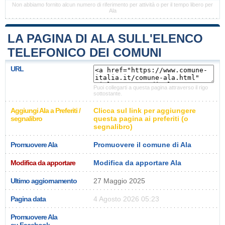
Non abbiamo fornito alcun numero di riferimento per attività o per il tempo libero per
Ala
LA PAGINA DI ALA SULL'ELENCO
TELEFONICO DEI COMUNI
URL
Puoi collegarti a questa pagina attraverso il rigo
sottostante.
Aggiungi Ala a Preferiti /
Clicca sul link per aggiungere
segnalibro
questa pagina ai preferiti (o
segnalibro)
Promuovere Ala
Promuovere il comune di Ala
Modifica da apportare
Modifica da apportare Ala
Ultimo aggiornamento
27 Maggio 2025
Pagina data
4 Agosto 2026 05:23
Promuovere Ala