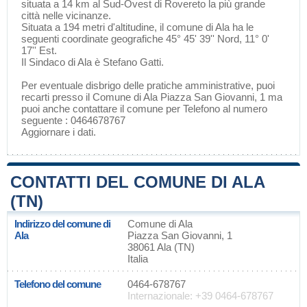
situata a 14 km al Sud-Ovest di
Rovereto
la più grande
città nelle vicinanze.
Situata a 194 metri d'altitudine, il comune di Ala ha le
seguenti coordinate geografiche 45° 45' 39'' Nord, 11° 0'
17'' Est.
Il Sindaco di Ala è Stefano Gatti.
Per eventuale disbrigo delle pratiche amministrative, puoi
recarti presso il Comune di Ala Piazza San Giovanni, 1 ma
puoi anche contattare il comune per Telefono al numero
seguente : 0464678767
Aggiornare i dati
.
CONTATTI DEL COMUNE DI ALA
(TN)
Indirizzo del comune di
Comune di Ala
Ala
Piazza San Giovanni, 1
38061 Ala (TN)
Italia
Telefono del comune
0464-678767
Internazionale: +39 0464-678767