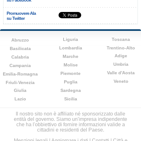
su Facebook
Promuovere Ala
su Twitter
Liguria
Toscana
Abruzzo
Lombardia
Trentino-Alto
Basilicata
Adige
Marche
Calabria
Umbria
Molise
Campania
Valle d'Aosta
Piemonte
Emilia-Romagna
Veneto
Puglia
Friuli-Venezia
Giulia
Sardegna
Lazio
Sicilia
Il nostro sito non è affiliato né sponsorizzato dalle
entità del governo. Siamo un'impresa indipendente
che ha l'obbiettivo di fornire informazioni valide a
cittadini e residenti del Paese.
Menzioni legali
|
Aggiornare i dati
|
Contatti
|
Città e