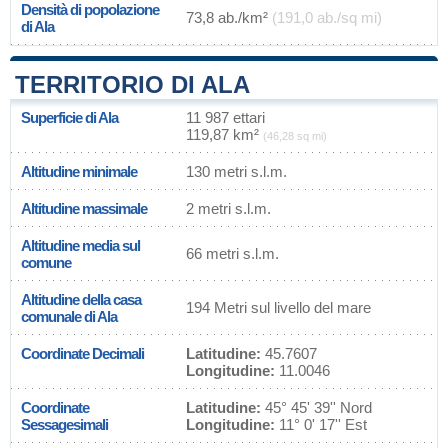
Densità di popolazione
73,8 ab./km²
(191,0 ab./sq mi)
di Ala
TERRITORIO DI ALA
Superficie di Ala
11 987 ettari
119,87 km²
(46,28 sq mi)
Altitudine minimale
130 metri s.l.m.
Altitudine massimale
2 metri s.l.m.
Altitudine media sul
66 metri s.l.m.
comune
Altitudine della casa
194 Metri sul livello del mare
comunale di Ala
Coordinate Decimali
Latitudine:
45.7607
Longitudine:
11.0046
Coordinate
Latitudine:
45° 45' 39'' Nord
Sessagesimali
Longitudine:
11° 0' 17'' Est