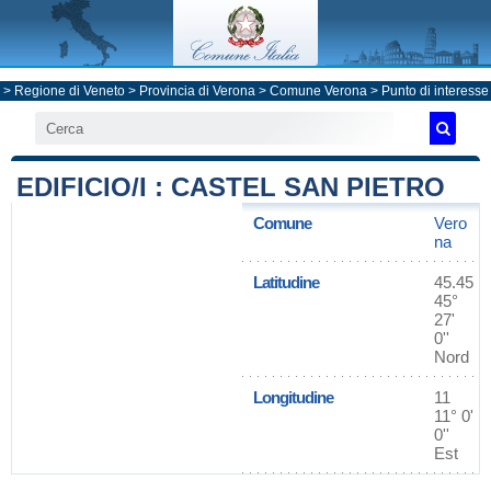
>
Regione di Veneto
>
Provincia di Verona
>
Comune Verona
> Punto di interesse
EDIFICIO/I : CASTEL SAN PIETRO
Comune
Vero
na
Latitudine
45.45
45°
27'
0''
Nord
Longitudine
11
11° 0'
0''
Est