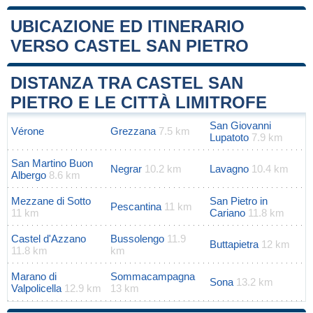
UBICAZIONE ED ITINERARIO
VERSO CASTEL SAN PIETRO
Leaflet
|
Map data ©
OpenStreetMap
contributors
+
DISTANZA TRA CASTEL SAN
−
PIETRO E LE CITTÀ LIMITROFE
San Giovanni
Vérone
Grezzana
7.5 km
Lupatoto
7.9 km
San Martino Buon
Negrar
10.2 km
Lavagno
10.4 km
Albergo
8.6 km
Mezzane di Sotto
San Pietro in
Pescantina
11 km
11 km
Cariano
11.8 km
Castel d'Azzano
Bussolengo
11.9
Buttapietra
12 km
11.8 km
km
Marano di
Sommacampagna
Sona
13.2 km
Valpolicella
12.9 km
13 km