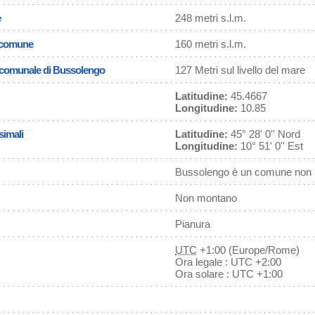
e
248 metri s.l.m.
l comune
160 metri s.l.m.
a comunale di Bussolengo
127 Metri sul livello del mare
Latitudine:
45.4667
Longitudine:
10.85
simali
Latitudine:
45° 28' 0'' Nord
Longitudine:
10° 51' 0'' Est
Bussolengo è un comune non l
Non montano
Pianura
UTC
+1:00 (Europe/Rome)
Ora legale : UTC +2:00
Ora solare : UTC +1:00