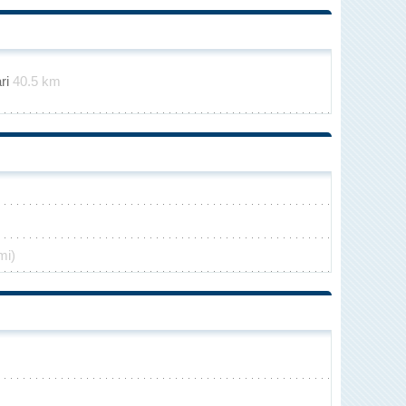
m
ari
40.5 km
mi)