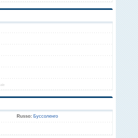
rale
Russo:
Буссоленго