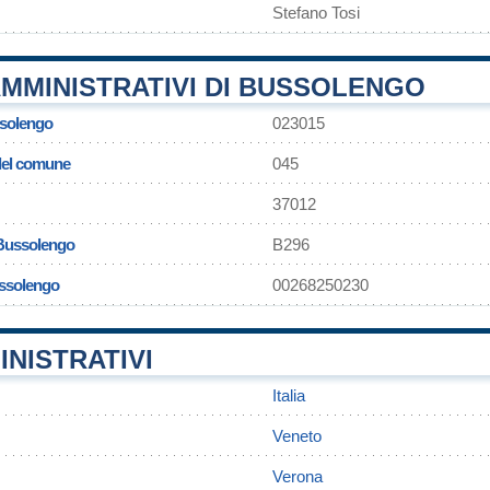
Stefano Tosi
MMINISTRATIVI DI BUSSOLENGO
solengo
023015
 del comune
045
37012
 Bussolengo
B296
ussolengo
00268250230
INISTRATIVI
Italia
Veneto
Verona