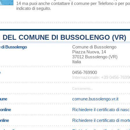
14 ma puoi anche contattare il comune per Telefono o per pos
indicato di seguito.
 DEL COMUNE DI BUSSOLENGO (VR)
e di Bussolengo
Comune di Bussolengo
Piazza Nuova, 14
37012 Bussolengo (VR)
Italia
e
0456-769900
Internazionale: +39 0456-769
Caricamento...
omune
comune.bussolengo.vr.it
 online
Richiedere il certificato di nas
online
Richiedere il certificato di mo