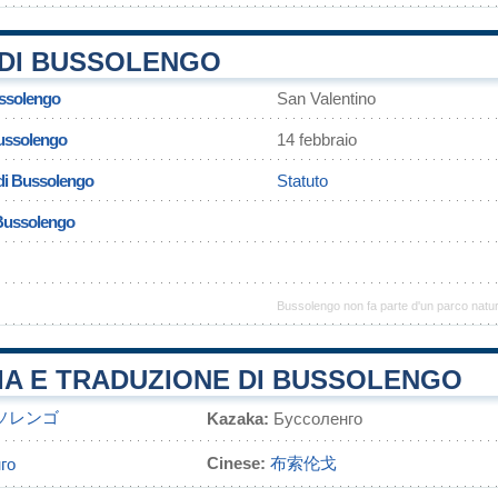
DI BUSSOLENGO
ussolengo
San Valentino
Bussolengo
14 febbraio
di Bussolengo
Statuto
 Bussolengo
Bussolengo non fa parte d'un parco natu
IA E TRADUZIONE DI BUSSOLENGO
ソレンゴ
Kazaka:
Буссоленго
Cinese:
布索伦戈
го