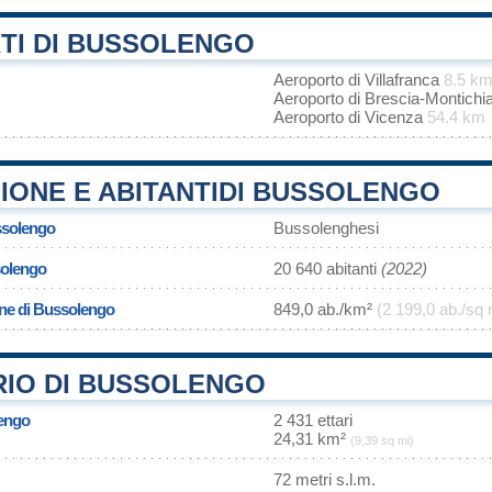
TI DI BUSSOLENGO
Aeroporto di Villafranca
8.5 k
Aeroporto di Brescia-Montichi
Aeroporto di Vicenza
54.4 km
IONE E ABITANTIDI BUSSOLENGO
ssolengo
Bussolenghesi
solengo
20 640 abitanti
(2022)
one di Bussolengo
849,0 ab./km²
(2 199,0 ab./sq 
RIO DI BUSSOLENGO
lengo
2 431 ettari
24,31 km²
(9,39 sq mi)
72 metri s.l.m.