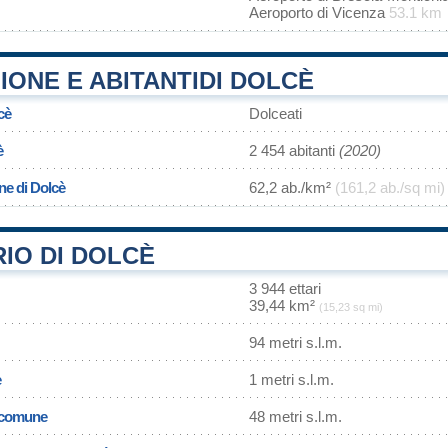
Aeroporto di Vicenza
53.1 km
ONE E ABITANTIDI DOLCÈ
cè
Dolceati
è
2 454 abitanti
(2020)
ne di Dolcè
62,2 ab./km²
(161,2 ab./sq mi)
IO DI DOLCÈ
3 944 ettari
39,44 km²
(15,23 sq mi)
94 metri s.l.m.
e
1 metri s.l.m.
l comune
48 metri s.l.m.