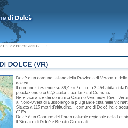
ne
di Dolcè
e Dolcè
> Informazioni Generali
I DOLCÈ (VR)
Dolcè
è un comune italiano
della Provincia di Verona
in
dell
dolceati.
Il comune si estende su 39,4 km² e conta 2 454 abitanti dall'
popolazione è di 62,2 abitanti per km² sul Comune.
Nelle vicinanze dei comuni di
Caprino Veronese
,
Rivoli Ver
al Nord-Ovest di
Bussolengo
la più grande città nelle vicinan
Situata a 115 metri d'altitudine, il comune di Dolcè ha le seg
0'' Est.
Dolcè è un Comune del
Parco naturale regionale della Lessi
Il Sindaco di Dolcè è Renato Comerlati.