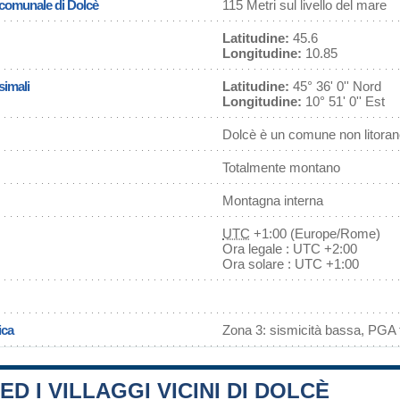
a comunale di Dolcè
115 Metri sul livello del mare
Latitudine:
45.6
Longitudine:
10.85
simali
Latitudine:
45° 36' 0'' Nord
Longitudine:
10° 51' 0'' Est
Dolcè è un comune non litora
Totalmente montano
Montagna interna
UTC
+1:00 (Europe/Rome)
Ora legale : UTC +2:00
Ora solare : UTC +1:00
ica
Zona 3: sismicità bassa, PGA f
ED I VILLAGGI VICINI DI DOLCÈ