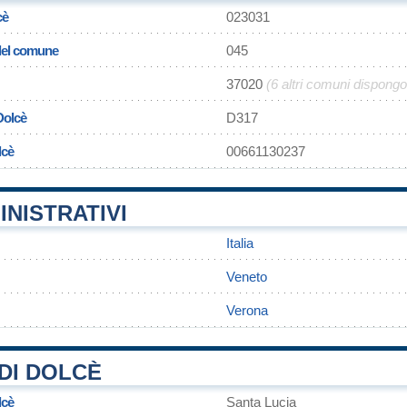
cè
023031
 del comune
045
37020
(6 altri comuni dispong
Dolcè
D317
lcè
00661130237
INISTRATIVI
Italia
Veneto
Verona
DI DOLCÈ
lcè
Santa Lucia