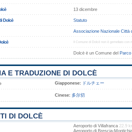
olcè
13 dicembre
di Dolcè
Statuto
Associazione Nazionale Città 
Dolcè
Il Comune di Dolcè non è gemellato con 
Dolcè è un Comune del
Parco 
A E TRADUZIONE DI DOLCÈ
Giapponese:
ドルチェー
э
Cinese:
多尔切
I DI DOLCÈ
Aeroporto di Villafranca
22.9 
Aeroporto di Brescia-Montichi