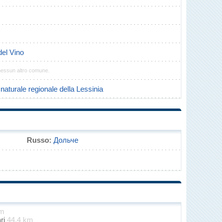
del Vino
nessun altro comune.
naturale regionale della Lessinia
Russo:
Дольче
km
ari
44.4 km