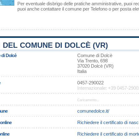
Per eventuale disbrigo delle pratiche amministrative, puoi r
puoi anche contattare il comune per Telefono o per posta elet
 DEL COMUNE DI DOLCÈ (VR)
 di Dolcè
Comune di Dolcè
Via Trento, 698
37020 Dolcè (VR)
Italia
e
0457-290022
Internazionale: +39 0457-290
Caricamento...
omune
comunedolce.it/
 online
Richiedere il certificato di nasc
online
Richiedere il certificato di mor