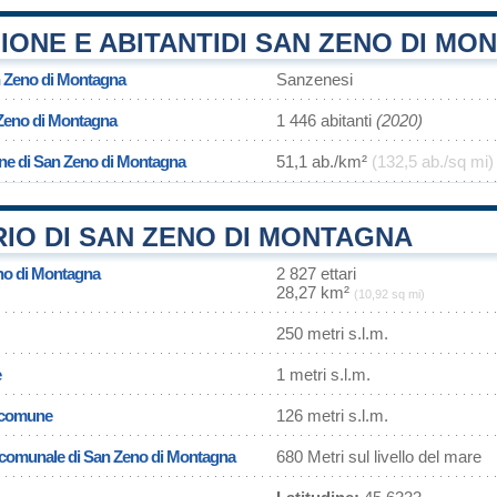
ONE E ABITANTIDI SAN ZENO DI MO
n Zeno di Montagna
Sanzenesi
Zeno di Montagna
1 446 abitanti
(2020)
one di San Zeno di Montagna
51,1 ab./km²
(132,5 ab./sq mi)
IO DI SAN ZENO DI MONTAGNA
eno di Montagna
2 827 ettari
28,27 km²
(10,92 sq mi)
250 metri s.l.m.
e
1 metri s.l.m.
l comune
126 metri s.l.m.
a comunale di San Zeno di Montagna
680 Metri sul livello del mare