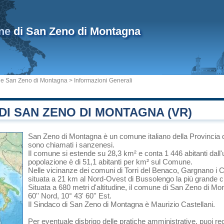
ne
di San Zeno di Montagna
 San Zeno di Montagna
> Informazioni Generali
I SAN ZENO DI MONTAGNA (VR)
San Zeno di Montagna
è un comune italiano
della Provincia 
sono chiamati i sanzenesi.
Il comune si estende su 28,3 km² e conta 1 446 abitanti dall'
popolazione è di 51,1 abitanti per km² sul Comune.
Nelle vicinanze dei comuni di
Torri del Benaco
,
Gargnano
i
C
situata a 21 km al Nord-Ovest di
Bussolengo
la più grande ci
Situata a 680 metri d'altitudine, il comune di San Zeno di Mo
60'' Nord, 10° 43' 60'' Est.
Il Sindaco di San Zeno di Montagna è Maurizio Castellani.
Per eventuale disbrigo delle pratiche amministrative, puoi 