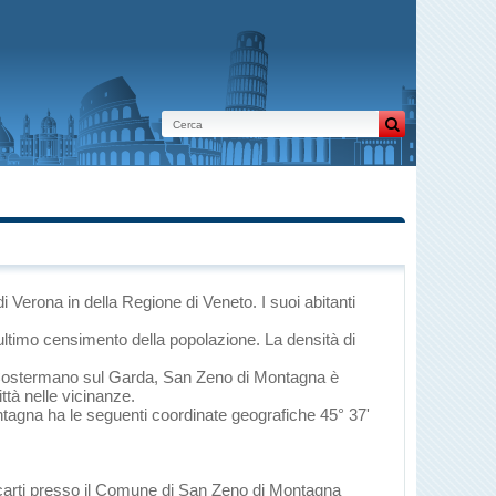
di Verona
in
della Regione di Veneto
. I suoi abitanti
ultimo censimento della popolazione. La densità di
ostermano sul Garda
, San Zeno di Montagna è
ttà nelle vicinanze.
ntagna ha le seguenti coordinate geografiche 45° 37'
recarti presso il Comune di San Zeno di Montagna