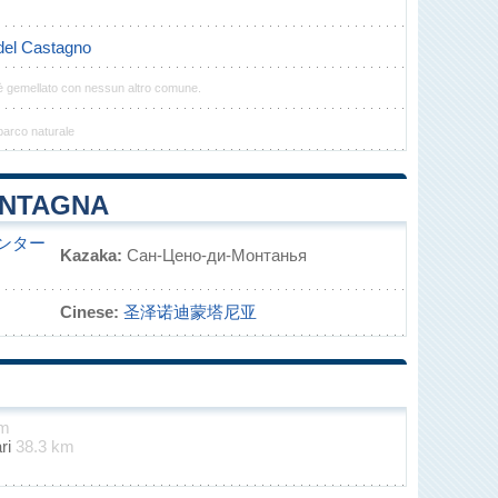
del Castagno
è gemellato con nessun altro comune.
parco naturale
ONTAGNA
ンター
Kazaka:
Сан-Цено-ди-Монтанья
Cinese:
圣泽诺迪蒙塔尼亚
km
ari
38.3 km