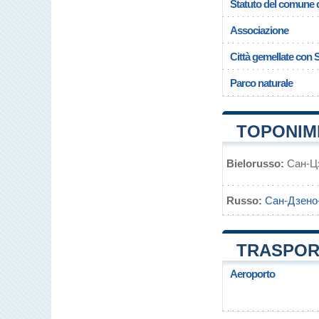
Statuto del comune 
Associazione
Città gemellate con
Parco naturale
TOPONIMI
Bielorusso:
Сан-Ц
Russo:
Сан-Дзено
TRASPORT
Aeroporto