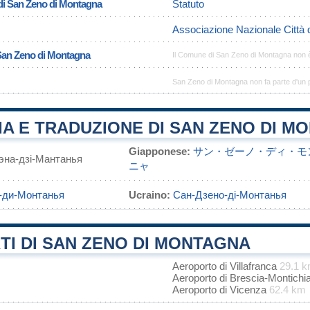
di San Zeno di Montagna
Statuto
Associazione Nazionale Città 
 San Zeno di Montagna
Il Comune di San Zeno di Montagna non 
San Zeno di Montagna non fa parte d'un 
A E TRADUZIONE DI SAN ZENO DI M
Giapponese:
サン・ゼーノ・ディ・モ
эна-дзі-Мантанья
ニャ
-ди-Монтанья
Ucraino:
Сан-Дзено-ді-Монтанья
I DI SAN ZENO DI MONTAGNA
Aeroporto di Villafranca
29.1 
Aeroporto di Brescia-Montichi
Aeroporto di Vicenza
62.4 km