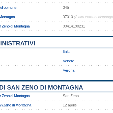
 del comune
045
 Montagna
37010
(8 altri comuni dispong
an Zeno di Montagna
00414190231
INISTRATIVI
Italia
Veneto
Verona
DI SAN ZENO DI MONTAGNA
n Zeno di Montagna
San Zeno
San Zeno di Montagna
12 aprile