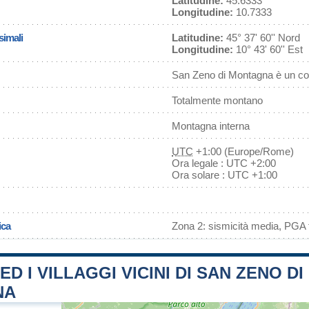
Latitudine:
45.6333
Longitudine:
10.7333
simali
Latitudine:
45° 37' 60'' Nord
Longitudine:
10° 43' 60'' Est
San Zeno di Montagna è un co
Totalmente montano
Montagna interna
UTC
+1:00 (Europe/Rome)
Ora legale : UTC +2:00
Ora solare : UTC +1:00
ica
Zona 2: sismicità media, PGA f
ED I VILLAGGI VICINI DI SAN ZENO DI
NA