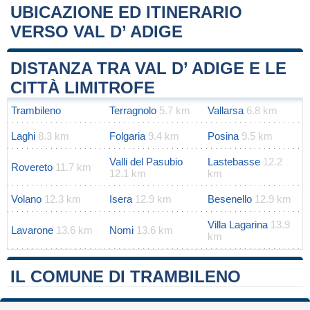
UBICAZIONE ED ITINERARIO
VERSO VAL D’ ADIGE
Leaflet
|
Map data ©
OpenStreetMap
contributors
+
DISTANZA TRA VAL D’ ADIGE E LE
−
CITTÀ LIMITROFE
Trambileno
Terragnolo
5.7 km
Vallarsa
6.8 km
Laghi
8.3 km
Folgaria
9.4 km
Posina
9.5 km
Valli del Pasubio
Lastebasse
12.2
Rovereto
11.7 km
12.1 km
km
Volano
12.3 km
Isera
12.9 km
Besenello
12.9 km
Villa Lagarina
13.9
Lavarone
13.6 km
Nomi
13.6 km
km
IL COMUNE DI TRAMBILENO