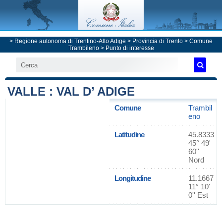
>
Regione autonoma di Trentino-Alto Adige
>
Provincia di Trento
>
Comune
Trambileno
> Punto di interesse
VALLE : VAL D’ ADIGE
Comune
Trambil
eno
Latitudine
45.8333
45° 49'
60''
Nord
Longitudine
11.1667
11° 10'
0'' Est