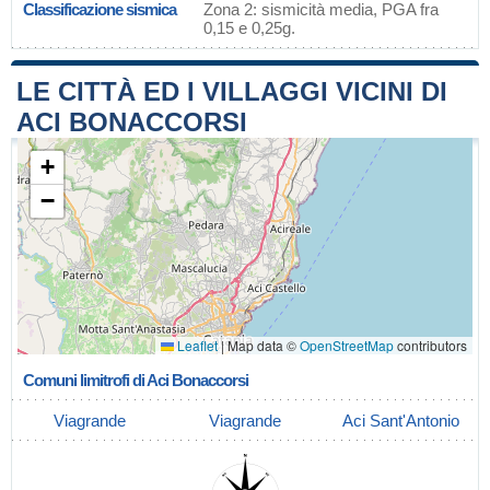
Classificazione sismica
Zona 2: sismicità media, PGA fra
0,15 e 0,25g.
LE CITTÀ ED I VILLAGGI VICINI DI
ACI BONACCORSI
+
−
Leaflet
|
Map data ©
OpenStreetMap
contributors
Comuni limitrofi di Aci Bonaccorsi
Viagrande
Viagrande
Aci Sant'Antonio