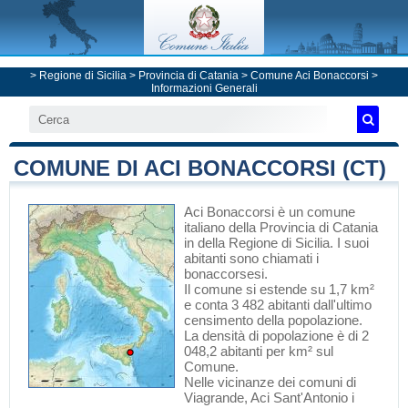
>
Regione di Sicilia
>
Provincia di Catania
>
Comune Aci Bonaccorsi
>
Informazioni Generali
COMUNE DI ACI BONACCORSI (CT)
Aci Bonaccorsi
è un comune
italiano
della Provincia di Catania
in
della Regione di Sicilia
. I suoi
abitanti sono chiamati i
bonaccorsesi.
Il comune si estende su 1,7 km²
e conta 3 482 abitanti dall'ultimo
censimento della popolazione.
La densità di popolazione è di 2
048,2 abitanti per km² sul
Comune.
Nelle vicinanze dei comuni di
Viagrande
,
Aci Sant'Antonio
i