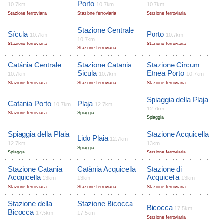
Porto
10.7km
10.7km
10.7km
Stazione ferroviaria
Stazione ferroviaria
Stazione ferroviaria
Stazione Centrale
Sícula
Porto
10.7km
10.7km
10.7km
Stazione ferroviaria
Stazione ferroviaria
Stazione ferroviaria
Catánia Centrale
Stazione Catania
Stazione Circum
Sicula
Etnea Porto
10.7km
10.7km
10.7km
Stazione ferroviaria
Stazione ferroviaria
Stazione ferroviaria
Spiaggia della Plaja
Catania Porto
Plaja
10.7km
12.7km
12.7km
Stazione ferroviaria
Spiaggia
Spiaggia
Spiaggia della Plaia
Stazione Acquicella
Lido Plaia
12.7km
12.7km
13km
Spiaggia
Spiaggia
Stazione ferroviaria
Stazione Catania
Catània Acquicella
Stazione di
Acquicella
Acquicella
13km
13km
13km
Stazione ferroviaria
Stazione ferroviaria
Stazione ferroviaria
Stazione della
Stazione Bicocca
Bicocca
17.5km
Bicocca
17.5km
17.5km
Stazione ferroviaria