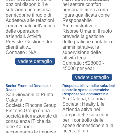
opzioni disponibili e
nel settore comfort
seleziona una risorsa
personale ricerca una
per ricoprire il ruolo di
figura qualificata come
Addetto/a alle relazioni
Responsabile
commerciali nell'ambito
Amministrativo e
delle operazioni
Risorse Umane. Il ruolo
aziendali. Attività
prevede la gestione
Previste: Gestione dei
delle pratiche contabili e
clienti attiv...
amministrative, la
Contratto : N/A
supervisione delle
attività lega...
vedere dettaglio
Contratto : €28000 -
45000 per year
vedere dettaglio
Senior Frontend Developer -
Responsabile vendite soluzioni
React
controllo spese domestiche
San Giovanni la Punta,
Responsabile commerciale
Aci Catena, Catania
Catania
Società : Healty Life
Società : Fincons Group
Azienda attiva nel
Fincons Group è una
campo delle soluzioni
società internazionale di
per il controllo delle
consulenza IT che da
spese domestiche è alla
oltre 40 anni
ricerca di un
accompagna le imprese