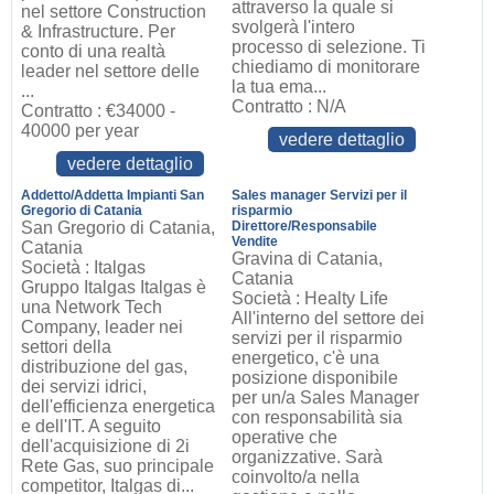
attraverso la quale si
nel settore Construction
svolgerà l'intero
& Infrastructure. Per
processo di selezione. Ti
conto di una realtà
chiediamo di monitorare
leader nel settore delle
la tua ema...
...
Contratto : N/A
Contratto : €34000 -
40000 per year
vedere dettaglio
vedere dettaglio
Addetto/Addetta Impianti San
Sales manager Servizi per il
Gregorio di Catania
risparmio
San Gregorio di Catania,
Direttore/Responsabile
Vendite
Catania
Gravina di Catania,
Società : Italgas
Catania
Gruppo Italgas Italgas è
Società : Healty Life
una Network Tech
All'interno del settore dei
Company, leader nei
servizi per il risparmio
settori della
energetico, c'è una
distribuzione del gas,
posizione disponibile
dei servizi idrici,
per un/a Sales Manager
dell'efficienza energetica
con responsabilità sia
e dell'IT. A seguito
operative che
dell'acquisizione di 2i
organizzative. Sarà
Rete Gas, suo principale
coinvolto/a nella
competitor, Italgas di...