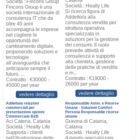
Catania
Società : Fincons Group
Società : Healty Life
Fincons Group è una
Si ricerca figura di
società internazionale di
Addetto/a alla
consulenza IT che da
consulenza vendite per
oltre 40 anni
struttura operativa
accompagna le imprese
specializzata in
nel cogliere le
soluzioni per la gestione
opportunità del
dei consumi. Il ruolo
cambiamento digitale,
prevede attività di
proponendo soluzioni e
consulenza e supporto
tecnologie
alla clientela, gestione
all’avanguardia che
delle pratiche di vendita
anticipano sempre il
e m...
futuro. ...
Contratto : €19000 -
Contratto : €30000 -
26000 per year
45000 per year
vedere dettaglio
vedere dettaglio
Addetto/a relazioni
Responsabile Amm. e Risorse
commerciali per
Umane - Soluzioni Comfort
presentazione opzioni
Persona Responsabile risorse
Commerciale B2B
umane
Aci Catena, Catania
Gravina di Catania,
Società : Healty Life
Catania
Supporta i clienti
Società : Healty Life
nell'illustrazione delle
Azienda specializzata