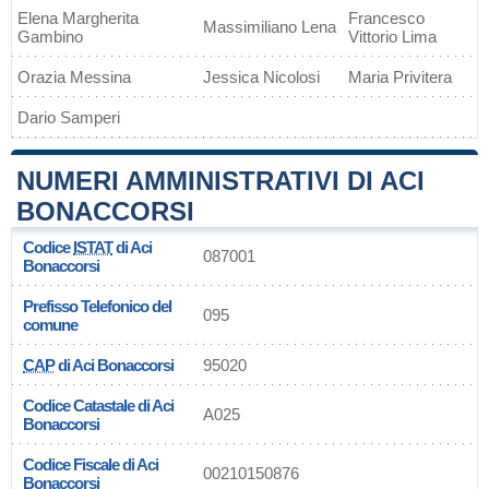
Elena Margherita
Francesco
Massimiliano Lena
Gambino
Vittorio Lima
Orazia Messina
Jessica Nicolosi
Maria Privitera
Dario Samperi
NUMERI AMMINISTRATIVI DI ACI
BONACCORSI
Codice
ISTAT
di Aci
087001
Bonaccorsi
Prefisso Telefonico del
095
comune
CAP
di Aci Bonaccorsi
95020
Codice Catastale di Aci
A025
Bonaccorsi
Codice Fiscale di Aci
00210150876
Bonaccorsi