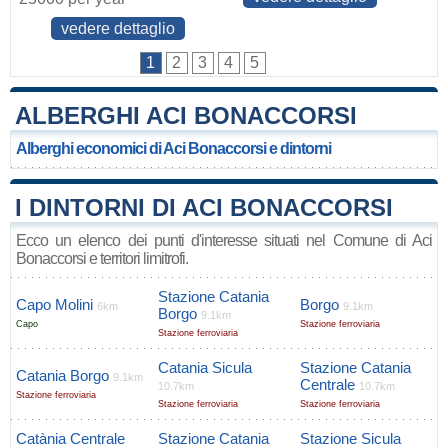
vedere dettaglio
1
2
3
4
5
ALBERGHI ACI BONACCORSI
Alberghi economici di Aci Bonaccorsi e dintorni
I DINTORNI DI ACI BONACCORSI
Ecco un elenco dei punti d'interesse situati nel Comune di Aci
Bonaccorsi e territori limitrofi.
Stazione Catania
Capo Molini
Borgo
6km
9.1km
Borgo
9.1km
Capo
Stazione ferroviaria
Stazione ferroviaria
Catania Sicula
Stazione Catania
Catania Borgo
9.1km
Centrale
10.7km
10.7km
Stazione ferroviaria
Stazione ferroviaria
Stazione ferroviaria
Catània Centrale
Stazione Catania
Stazione Sicula