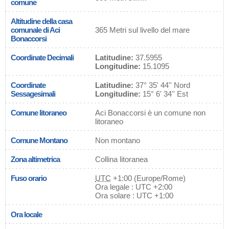
comune
Altitudine della casa
comunale di Aci
365 Metri sul livello del mare
Bonaccorsi
Coordinate Decimali
Latitudine:
37.5955
Longitudine:
15.1095
Coordinate
Latitudine:
37° 35' 44'' Nord
Sessagesimali
Longitudine:
15° 6' 34'' Est
Comune litoraneo
Aci Bonaccorsi è un comune non
litoraneo
Comune Montano
Non montano
Zona altimetrica
Collina litoranea
Fuso orario
UTC
+1:00 (Europe/Rome)
Ora legale : UTC +2:00
Ora solare : UTC +1:00
Ora locale