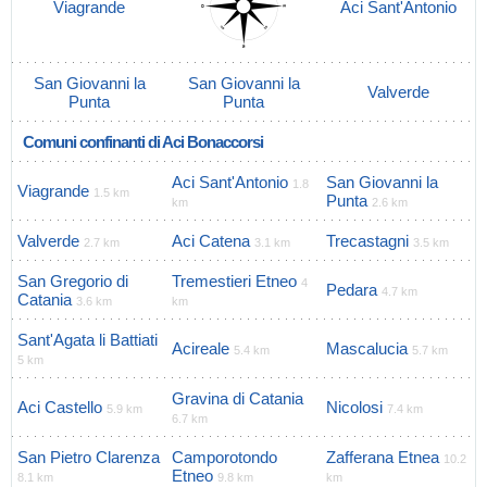
Viagrande
Aci Sant'Antonio
San Giovanni la
San Giovanni la
Valverde
Punta
Punta
Comuni confinanti di Aci Bonaccorsi
Aci Sant'Antonio
San Giovanni la
1.8
Viagrande
1.5 km
Punta
km
2.6 km
Valverde
Aci Catena
Trecastagni
2.7 km
3.1 km
3.5 km
San Gregorio di
Tremestieri Etneo
4
Pedara
4.7 km
Catania
3.6 km
km
Sant'Agata li Battiati
Acireale
Mascalucia
5.4 km
5.7 km
5 km
Gravina di Catania
Aci Castello
Nicolosi
5.9 km
7.4 km
6.7 km
San Pietro Clarenza
Camporotondo
Zafferana Etnea
10.2
Etneo
8.1 km
9.8 km
km