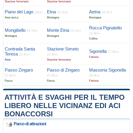
Stazione ferroviaria
Stazione ferroviaria
Piano del Lago
Etna
Aetna
18km
19.7km
19.7km
Area lavica
Montagna
Montagna
Rocca Pignatello
Mongibello
Monte Etna
19.7km
19.7km
22.8km
Montagna
Montagna
Collina
Contrada Santa
Stazione Simeto
Sigonella
27.6km
Teresa
23.4km
23.5km
Fattoria
Area
Stazione ferroviaria
Passo Zingaro
Passo di Zingaro
Masseria Sigonella
27.8km
27.8km
28.6km
Passa
Passa
Fattoria
ATTIVITÀ E SVAGHI PER IL TEMPO
LIBERO NELLE VICINANZ EDI ACI
BONACCORSI
Parco di attrazioni