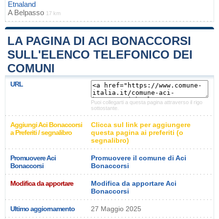
Etnaland
A
Belpasso
17 km
LA PAGINA DI ACI BONACCORSI
SULL'ELENCO TELEFONICO DEI
COMUNI
URL
Puoi collegarti a questa pagina attraverso il rigo
sottostante.
Aggiungi Aci Bonaccorsi
Clicca sul link per aggiungere
a Preferiti / segnalibro
questa pagina ai preferiti (o
segnalibro)
Promuovere Aci
Promuovere il comune di Aci
Bonaccorsi
Bonaccorsi
Modifica da apportare
Modifica da apportare Aci
Bonaccorsi
Ultimo aggiornamento
27 Maggio 2025