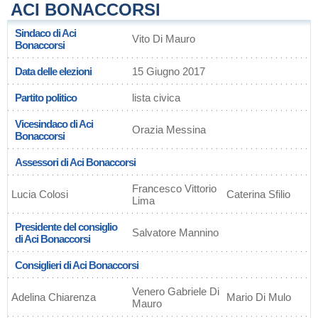
ACI BONACCORSI
Sindaco di Aci
Vito Di Mauro
Bonaccorsi
Data delle elezioni
15 Giugno 2017
Partito politico
lista civica
Vicesindaco di Aci
Orazia Messina
Bonaccorsi
Assessori di Aci Bonaccorsi
Francesco Vittorio
Lucia Colosi
Caterina Sfilio
Lima
Presidente del consiglio
Salvatore Mannino
di Aci Bonaccorsi
Consiglieri di Aci Bonaccorsi
Venero Gabriele Di
Adelina Chiarenza
Mario Di Mulo
Mauro