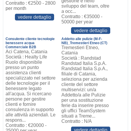
gestione e nello
Contratto : €2500 - 2800
sviluppo del team, oltre
per month
a occ...
Contratto : €35000 -
vedere dettaglio
50000 per year
vedere dettaglio
Consulente cliente tecnologie
Addetto alle pulizie (M-F-
benessere acqua
NB)_Tremestieri Etneo (CT)
Commerciale B2B
Tremestieri Etneo,
Aci Catena, Catania
Catania
Società : Healty Life
Società : Randstad
Ruolo disponibile
Randstad Italia S.p.A.
presso un punto
Randstad Italia S.p.A.,
assistenza clienti
filiale di Catania,
specializzato nel settore
seleziona per azienda
delle tecnologie per il
cliente del settore
benessere legato
multiservizi: un/a
all'acqua. Si ricercano
Addetto/a alle Pulizie
persone per gestire
per una sostituzione
clienti e fornire
ferie da inserire presso
consulenza in supporto
gli uffici TeamSystem
alle attività aziendali. Le
situati a Treme...
respons...
Contratto : N/A
Contratto : €20000 -
vedere dettaglio
25000 per year