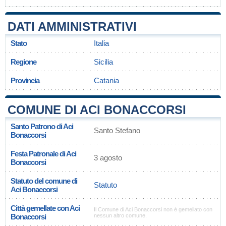
DATI AMMINISTRATIVI
Stato
Italia
Regione
Sicilia
Provincia
Catania
COMUNE DI ACI BONACCORSI
Santo Patrono di Aci
Santo Stefano
Bonaccorsi
Festa Patronale di Aci
3 agosto
Bonaccorsi
Statuto del comune di
Statuto
Aci Bonaccorsi
Città gemellate con Aci
Il Comune di Aci Bonaccorsi non è gemellato con
Bonaccorsi
nessun altro comune.