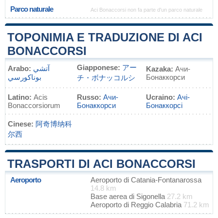
Parco naturale
Aci Bonaccorsi non fa parte d'un parco naturale
TOPONIMIA E TRADUZIONE DI ACI
BONACCORSI
Giapponese:
アー
Arabo:
آتشي
Kazaka:
Ачи-
بوناكورسي
Бонаккорси
チ・ボナッコルシ
Latino:
Acis
Russo:
Ачи-
Ucraino:
Ачі-
Bonaccorsiorum
Бонаккорси
Бонаккорсі
Cinese:
阿奇博纳科
尔西
TRASPORTI DI ACI BONACCORSI
Aeroporto
Aeroporto di Catania-Fontanarossa
14.8 km
Base aerea di Sigonella
27.2 km
Aeroporto di Reggio Calabria
71.2 km