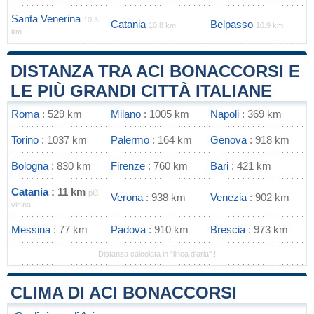
Santa Venerina
10.3
Catania
Belpasso
10.8 km
10.9 km
km
DISTANZA TRA ACI BONACCORSI E
LE PIÙ GRANDI CITTÀ ITALIANE
Roma
: 529 km
Milano
: 1005 km
Napoli
: 369 km
Torino
: 1037 km
Palermo
: 164 km
Genova
: 918 km
Bologna
: 830 km
Firenze
: 760 km
Bari
: 421 km
Catania
: 11 km
più
Verona
: 938 km
Venezia
: 902 km
vicina
Messina
: 77 km
Padova
: 910 km
Brescia
: 973 km
Distanza calcolata in "linea d'aria" !
CLIMA DI ACI BONACCORSI