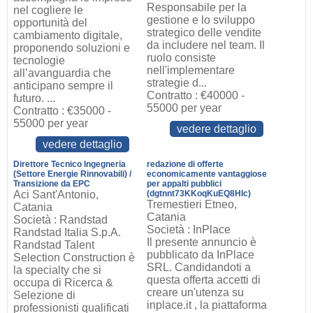
Responsabile per la
nel cogliere le
gestione e lo sviluppo
opportunità del
strategico delle vendite
cambiamento digitale,
da includere nel team. Il
proponendo soluzioni e
ruolo consiste
tecnologie
nell'implementare
all’avanguardia che
strategie d...
anticipano sempre il
Contratto : €40000 -
futuro. ...
55000 per year
Contratto : €35000 -
55000 per year
vedere dettaglio
vedere dettaglio
Direttore Tecnico Ingegneria
redazione di offerte
(Settore Energie Rinnovabili) /
economicamente vantaggiose
Transizione da EPC
per appalti pubblici
Aci Sant'Antonio,
(dgtnnt73KKoqKuEQ8HIc)
Tremestieri Etneo,
Catania
Catania
Società : Randstad
Società : InPlace
Randstad Italia S.p.A.
Il presente annuncio è
Randstad Talent
pubblicato da InPlace
Selection Construction è
SRL. Candidandoti a
la specialty che si
questa offerta accetti di
occupa di Ricerca &
creare un'utenza su
Selezione di
inplace.it , la piattaforma
professionisti qualificati