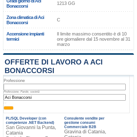
Gradi giorno di Aci
1213 GG
Bonaccorsi
Zona climatica di Aci
C
Bonaccorsi
Accensione impianti
Il limite massimo consentito è di 10
termici
ore giornaliere dal 15 novembre al 31
marzo
OFFERTE DI LAVORO A ACI
BONACCORSI
Professione
Professione, Parole, società
, ,
PL/SQL Developer (con
Consulente vendite per
competenze .NET Backend)
gestione consumi
San Giovanni la Punta,
Commerciale B2B
Gravina di Catania,
Catania