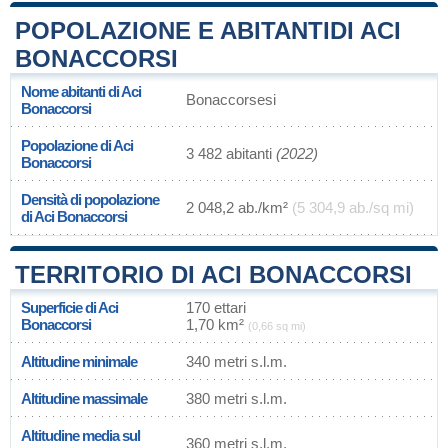
POPOLAZIONE E ABITANTIDI ACI
BONACCORSI
Nome abitanti di Aci
Bonaccorsesi
Bonaccorsi
Popolazione di Aci
3 482 abitanti
(2022)
Bonaccorsi
Densità di popolazione
2 048,2 ab./km²
(5 304,9 ab./sq mi)
di Aci Bonaccorsi
TERRITORIO DI ACI BONACCORSI
Superficie di Aci
170 ettari
Bonaccorsi
1,70 km²
(0,66 sq mi)
Altitudine minimale
340 metri s.l.m.
Altitudine massimale
380 metri s.l.m.
Altitudine media sul
360 metri s.l.m.