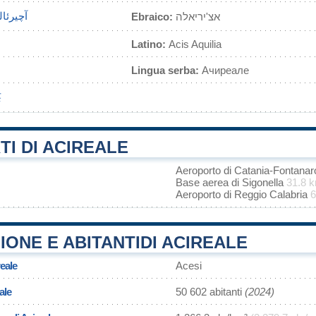
آچیرئال
Ebraico:
אצ'יריאלה
Latino:
Acis Aquilia
Lingua serba:
Ачиреале
莱
I DI ACIREALE
Aeroporto di Catania-Fontana
Base aerea di Sigonella
31.8 
Aeroporto di Reggio Calabria
6
ONE E ABITANTIDI ACIREALE
reale
Acesi
ale
50 602 abitanti
(2024)