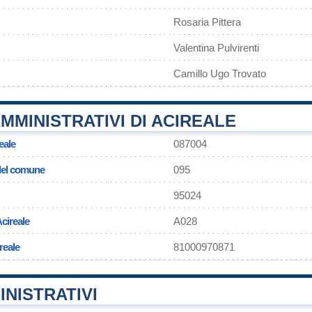
Rosaria Pittera
Valentina Pulvirenti
Camillo Ugo Trovato
MMINISTRATIVI DI ACIREALE
eale
087004
 del comune
095
95024
Acireale
A028
reale
81000970871
INISTRATIVI