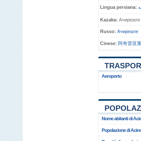
Lingua persiana:
ه
Kazaka:
Ачиреале
Russo:
Ачиреале
Cinese:
阿奇雷亚
TRASPORT
Aeroporto
POPOLAZI
Nome abitanti di Aci
Popolazione di Acire