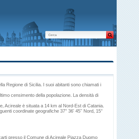
lla Regione di Sicilia
. I suoi abitanti sono chiamati i
ultimo censimento della popolazione. La densità di
re
, Acireale è situata a 14 km al Nord-Est di
Catania
.
seguenti coordinate geografiche 37° 36' 45'' Nord, 15°
recarti presso il Comune di Acireale Piazza Duomo