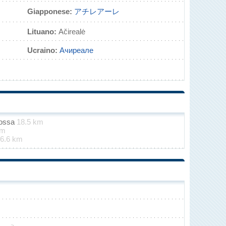
Giapponese:
アチレアーレ
Lituano:
Ačirealė
Ucraino:
Ачиреале
rossa
18.5 km
km
6.6 km