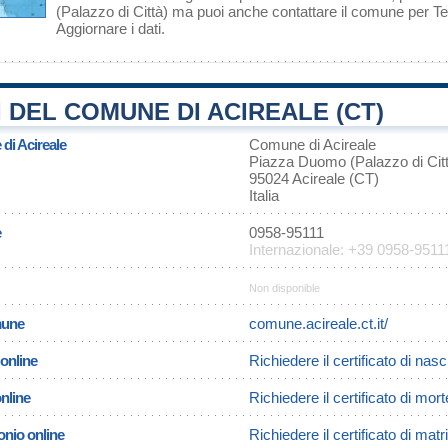
(Palazzo di Città) ma puoi anche contattare il comune per 
Aggiornare i dati
.
 DEL COMUNE DI ACIREALE (CT)
 di Acireale
Comune di Acireale
Piazza Duomo (Palazzo di Cit
95024 Acireale (CT)
Italia
e
0958-95111
Internazionale: +39 0958-9511
Non disponible
omune
comune.acireale.ct.it/
 online
Richiedere il certificato di nasc
online
Richiedere il certificato di mort
onio online
Richiedere il certificato di mat