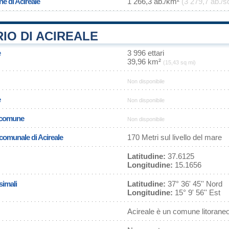
ne di Acireale
1 266,3 ab./km²
(3 279,7 ab./s
IO DI ACIREALE
e
3 996 ettari
39,96 km²
(15,43 sq mi)
Non disponibile
e
Non disponibile
l comune
Non disponibile
 comunale di Acireale
170 Metri sul livello del mare
Latitudine:
37.6125
Longitudine:
15.1656
simali
Latitudine:
37° 36' 45'' Nord
Longitudine:
15° 9' 56'' Est
Acireale è un comune litorane