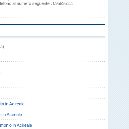
Telefono al numero seguente : 095895111
tà)
1
ita in Acireale
e in Acireale
rimonio in Acireale