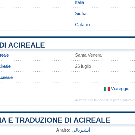
Italia
Sicilia
Catania
DI ACIREALE
reale
Santa Venera
ireale
26 luglio
cireale
Viareggio
Acireale non fa parte d'un parco naturale
A E TRADUZIONE DI ACIREALE
Arabo:
أتشيريالي