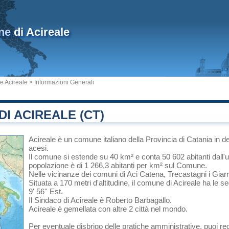
ne
di Acireale
 Acireale
> Informazioni Generali
I ACIREALE (CT)
Acireale
è un comune italiano
della Provincia di Catania
in
de
acesi.
Il comune si estende su 40 km² e conta 50 602 abitanti dall'
popolazione è di 1 266,3 abitanti per km² sul Comune.
Nelle vicinanze dei comuni di
Aci Catena
,
Trecastagni
i
Giar
Situata a 170 metri d'altitudine, il comune di Acireale ha le 
9' 56'' Est.
Il Sindaco di Acireale è Roberto Barbagallo.
Acireale è gemellata con altre 2 città nel mondo.
Per eventuale disbrigo delle pratiche amministrative, puoi 