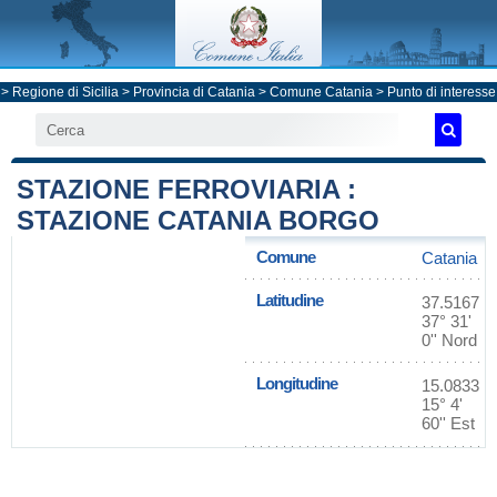
>
Regione di Sicilia
>
Provincia di Catania
>
Comune Catania
> Punto di interesse
STAZIONE FERROVIARIA :
STAZIONE CATANIA BORGO
Comune
Catania
Latitudine
37.5167
37° 31'
0'' Nord
Longitudine
15.0833
15° 4'
60'' Est