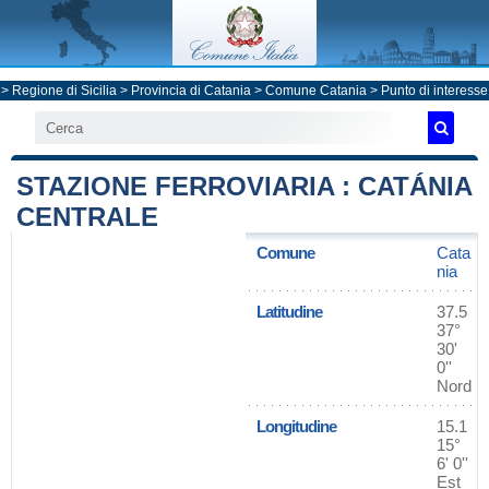
>
Regione di Sicilia
>
Provincia di Catania
>
Comune Catania
> Punto di interesse
STAZIONE FERROVIARIA : CATÁNIA
CENTRALE
Comune
Cata
nia
Latitudine
37.5
37°
30'
0''
Nord
Longitudine
15.1
15°
6' 0''
Est