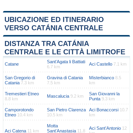
UBICAZIONE ED ITINERARIO
VERSO CATÁNIA CENTRALE
Leaflet
|
Map data ©
OpenStreetMap
contributors
+
DISTANZA TRA CATÁNIA
−
CENTRALE E LE CITTÀ LIMITROFE
Sant'Agata li Battiati
Catane
Aci Castello
7.1 km
6.7 km
San Gregorio di
Gravina di Catania
Misterbianco
8.5
Catania
7.3 km
7.5 km
km
Tremestieri Etneo
San Giovanni la
Mascalucia
9.2 km
8.8 km
Punta
9.3 km
Camporotondo
San Pietro Clarenza
Aci Bonaccorsi
10.7
Etneo
10.4 km
10.5 km
km
Motta
Aci Sant'Antonio
12
Aci Catena
11 km
Sant'Anastasia
11.8