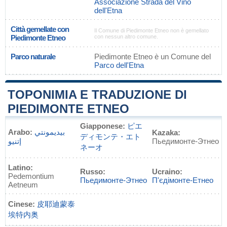
Associazione Strada del Vino
dell'Etna
Città gemellate con
Il Comune di Piedimonte Etneo non è gemellato
Piedimonte Etneo
con nessun altro comune.
Parco naturale
Piedimonte Etneo è un Comune del
Parco dell'Etna
TOPONIMIA E TRADUZIONE DI
PIEDIMONTE ETNEO
Giapponese:
ピエ
Arabo:
بيديمونتي
Kazaka:
ディモンテ・エト
إتنيو
Пьедимонте-Этнео
ネーオ
Latino:
Russo:
Ucraino:
Pedemontium
Пьедимонте-Этнео
П'єдімонте-Етнео
Aetneum
Cinese:
皮耶迪蒙泰
埃特内奥