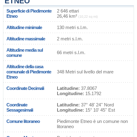
ETNEO
Superficie di Piedimonte
2 646 ettari
Etneo
26,46 km²
(10,22 sq mi)
Altitudine minimale
130 metri s.l.m.
Altitudine massimale
2 metri s.l.m.
Altitudine media sul
66 metri s.l.m.
comune
Altitudine della casa
comunale di Piedimonte
348 Metri sul livello del mare
Etneo
Coordinate Decimali
Latitudine:
37.8067
Longitudine:
15.1792
Coordinate
Latitudine:
37° 48' 24'' Nord
Sessagesimali
Longitudine:
15° 10' 45'' Est
Comune litoraneo
Piedimonte Etneo è un comune non
litoraneo