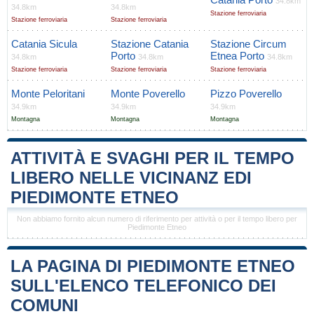
34.8km
34.8km
34.8km
Stazione ferroviaria
Stazione ferroviaria
Stazione ferroviaria
Catania Sicula
Stazione Catania
Stazione Circum
Porto
Etnea Porto
34.8km
34.8km
34.8km
Stazione ferroviaria
Stazione ferroviaria
Stazione ferroviaria
Monte Peloritani
Monte Poverello
Pizzo Poverello
34.9km
34.9km
34.9km
Montagna
Montagna
Montagna
ATTIVITÀ E SVAGHI PER IL TEMPO
LIBERO NELLE VICINANZ EDI
PIEDIMONTE ETNEO
Non abbiamo fornito alcun numero di riferimento per attività o per il tempo libero per
Piedimonte Etneo
LA PAGINA DI PIEDIMONTE ETNEO
SULL'ELENCO TELEFONICO DEI
COMUNI