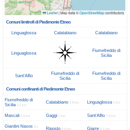
Leaflet
|
Map data ©
OpenStreetMap
contributors
Comuni limitrofi di Piedimonte Etneo
Linguaglossa
Calatabiano
Calatabiano
Fiumefreddo di
Linguaglossa
Sicilia
Fiumefreddo di
Fiumefreddo di
Sant'Alfio
Sicilia
Sicilia
Comuni confinanti di Piedimonte Etneo
Fiumefreddo di
Calatabiano
Linguaglossa
4.8 km
5 km
Sicilia
3.2 km
Mascali
Gaggi
Sant'Alfio
5.9 km
7 km
7.8 km
Giardini Naxos
8.1
Riposto
Giarre
8.8 km
9.1 km