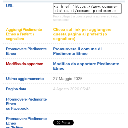
URL
Puoi collegarti a questa pagina attraverso il rigo
sottostante.
Aggiungi Piedimonte
Clicca sul link per aggiungere
Etneo a Preferiti /
questa pagina ai preferiti (o
segnalibro
segnalibro)
Promuovere Piedimonte
Promuovere il comune di
Etneo
Piedimonte Etneo
Modifica da apportare
Modifica da apportare Piedimonte
Etneo
Ultimo aggiornamento
27 Maggio 2025
Pagina data
4 Agosto 2026 05:43
Promuovere Piedimonte
Etneo
su Facebook
Promuovere Piedimonte
Etneo
su Twitter