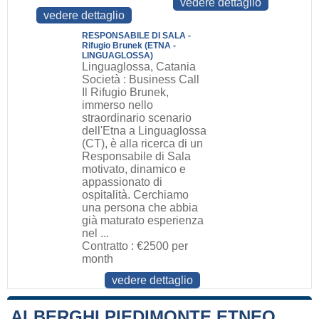
vedere dettaglio
vedere dettaglio
RESPONSABILE DI SALA -
Rifugio Brunek (ETNA -
LINGUAGLOSSA)
Linguaglossa, Catania
Società : Business Call
Il Rifugio Brunek,
immerso nello
straordinario scenario
dell'Etna a Linguaglossa
(CT), è alla ricerca di un
Responsabile di Sala
motivato, dinamico e
appassionato di
ospitalità. Cerchiamo
una persona che abbia
già maturato esperienza
nel ...
Contratto : €2500 per
month
vedere dettaglio
ALBERGHI PIEDIMONTE ETNEO