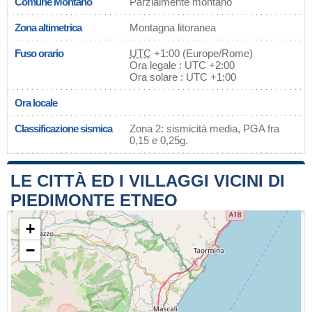
Comune Montano
Parzialmente montano
Zona altimetrica
Montagna litoranea
Fuso orario
UTC
+1:00 (Europe/Rome)
Ora legale : UTC +2:00
Ora solare : UTC +1:00
Ora locale
Classificazione sismica
Zona 2: sismicità media, PGA fra
0,15 e 0,25g.
LE CITTÀ ED I VILLAGGI VICINI DI
PIEDIMONTE ETNEO
+
−