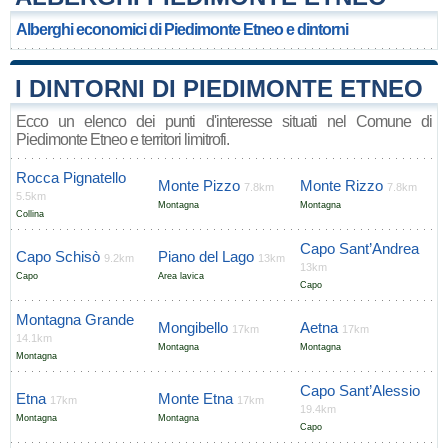
Alberghi economici di Piedimonte Etneo e dintorni
I DINTORNI DI PIEDIMONTE ETNEO
Ecco un elenco dei punti d'interesse situati nel Comune di
Piedimonte Etneo e territori limitrofi.
Rocca Pignatello
Monte Pizzo
Monte Rizzo
7.8km
7.8km
5.5km
Montagna
Montagna
Collina
Capo Sant’Andrea
Capo Schisò
Piano del Lago
9.2km
13km
13km
Capo
Area lavica
Capo
Montagna Grande
Mongibello
Aetna
17km
17km
14.1km
Montagna
Montagna
Montagna
Capo Sant’Alessio
Etna
Monte Etna
17km
17km
19.4km
Montagna
Montagna
Capo