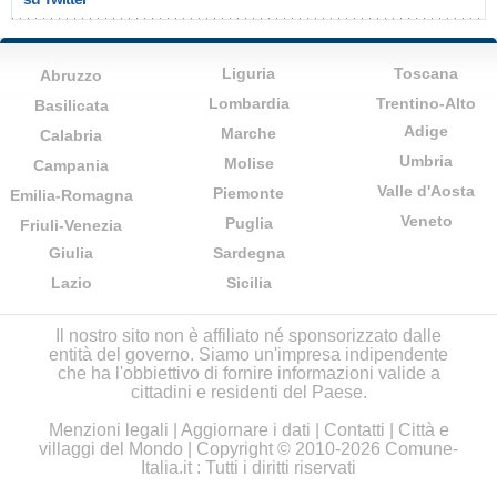
Liguria
Toscana
Abruzzo
Lombardia
Trentino-Alto
Basilicata
Adige
Marche
Calabria
Umbria
Molise
Campania
Valle d'Aosta
Piemonte
Emilia-Romagna
Veneto
Puglia
Friuli-Venezia
Giulia
Sardegna
Lazio
Sicilia
Il nostro sito non è affiliato né sponsorizzato dalle
entità del governo. Siamo un'impresa indipendente
che ha l'obbiettivo di fornire informazioni valide a
cittadini e residenti del Paese.
Menzioni legali
|
Aggiornare i dati
|
Contatti
|
Città e
villaggi del Mondo
| Copyright © 2010-2026 Comune-
Italia.it : Tutti i diritti riservati