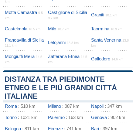
km
Motta Camastra
Castiglione di Sicilia
9.5
Graniti
10.1 km
km
9.7 km
Castelmola
Milo
Taormina
10.5 km
10.7 km
10.9 km
Francavilla di Sicilia
Santa Venerina
13.8
Letojanni
13.8 km
11.1 km
km
Mongiuffi Melia
Zafferana Etnea
14.5
14.5
Gallodoro
14.6 km
km
km
DISTANZA TRA PIEDIMONTE
ETNEO E LE PIÙ GRANDI CITTÀ
ITALIANE
Roma
: 510 km
Milano
: 987 km
Napoli
: 347 km
Torino
: 1021 km
Palermo
: 163 km
Genova
: 902 km
Bologna
: 811 km
Firenze
: 741 km
Bari
: 397 km