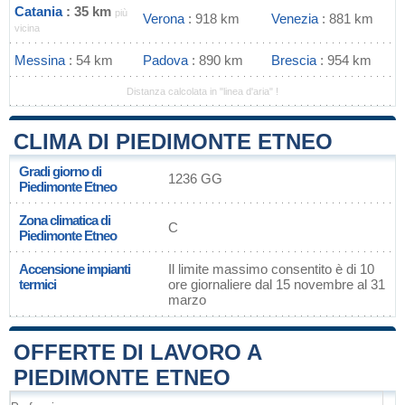
Catania
: 35 km
più
Verona
: 918 km
Venezia
: 881 km
vicina
Messina
: 54 km
Padova
: 890 km
Brescia
: 954 km
Distanza calcolata in "linea d'aria" !
CLIMA DI PIEDIMONTE ETNEO
Gradi giorno di
1236 GG
Piedimonte Etneo
Zona climatica di
C
Piedimonte Etneo
Accensione impianti
Il limite massimo consentito è di 10
termici
ore giornaliere dal 15 novembre al 31
marzo
OFFERTE DI LAVORO A
PIEDIMONTE ETNEO