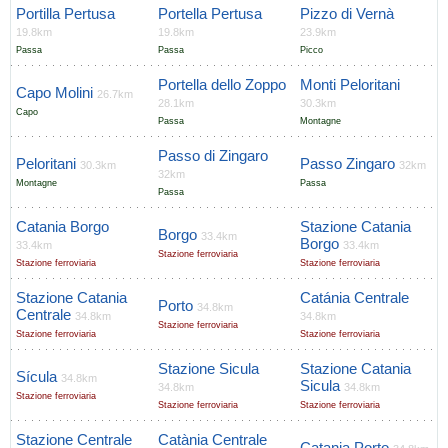
Portilla Pertusa
Portella Pertusa
Pizzo di Vernà
19.8km
19.8km
23.9km
Passa
Passa
Picco
Portella dello Zoppo
Monti Peloritani
Capo Molini
26.7km
28.1km
30.3km
Capo
Passa
Montagne
Passo di Zingaro
Peloritani
Passo Zingaro
30.3km
32km
32km
Montagne
Passa
Passa
Catania Borgo
Stazione Catania
Borgo
33.4km
Borgo
33.4km
33.4km
Stazione ferroviaria
Stazione ferroviaria
Stazione ferroviaria
Stazione Catania
Catánia Centrale
Porto
34.8km
Centrale
34.8km
34.8km
Stazione ferroviaria
Stazione ferroviaria
Stazione ferroviaria
Stazione Sicula
Stazione Catania
Sícula
34.8km
Sicula
34.8km
34.8km
Stazione ferroviaria
Stazione ferroviaria
Stazione ferroviaria
Stazione Centrale
Catània Centrale
Catania Porto