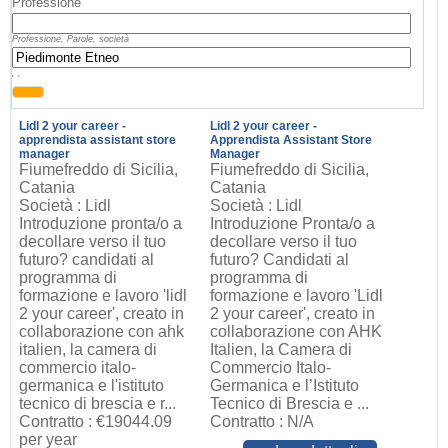
Professione
Professione, Parole, società
, ,
Lidl 2 your career -
Lidl 2 your career -
apprendista assistant store
Apprendista Assistant Store
manager
Manager
Fiumefreddo di Sicilia,
Fiumefreddo di Sicilia,
Catania
Catania
Società : Lidl
Società : Lidl
Introduzione pronta/o a
Introduzione Pronta/o a
decollare verso il tuo
decollare verso il tuo
futuro? candidati al
futuro? Candidati al
programma di
programma di
formazione e lavoro 'lidl
formazione e lavoro 'Lidl
2 your career', creato in
2 your career', creato in
collaborazione con ahk
collaborazione con AHK
italien, la camera di
Italien, la Camera di
commercio italo-
Commercio Italo-
germanica e l'istituto
Germanica e l’Istituto
tecnico di brescia e r...
Tecnico di Brescia e ...
Contratto : €19044.09
Contratto : N/A
per year