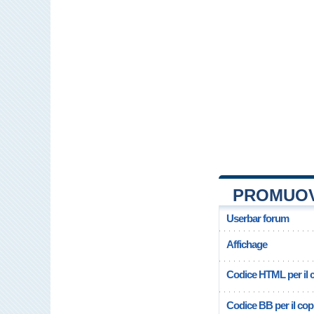
PROMUOV
Userbar forum
Affichage
Codice HTML per il c
Codice BB per il copi