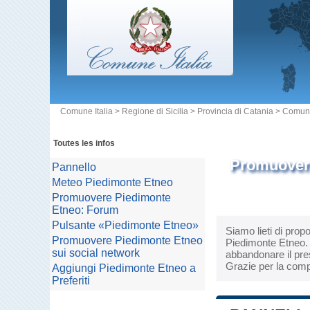
Comune Italia
>
Regione di Sicilia
>
Provincia di Catania
>
Comune
Toutes les infos
Promuovere
Pannello
Meteo Piedimonte Etneo
Promuovere Piedimonte
Etneo: Forum
Pulsante «Piedimonte Etneo»
Siamo lieti di prop
Promuovere Piedimonte Etneo
Piedimonte Etneo. L
sui social network
abbandonare il pres
Grazie per la comp
Aggiungi Piedimonte Etneo a
Preferiti