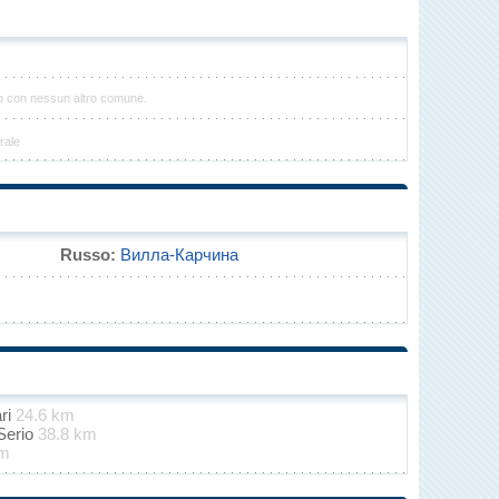
to con nessun altro comune.
rale
Russo:
Вилла-Карчина
ari
24.6 km
Serio
38.8 km
km