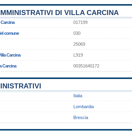
MMINISTRATIVI DI VILLA CARCINA
a Carcina
017199
 del comune
030
25069
illa Carcina
L919
la Carcina
00351640172
INISTRATIVI
Italia
Lombardia
Brescia