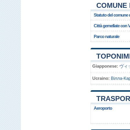
COMUNE D
Statuto del comune d
Città gemellate con V
Parco naturale
TOPONIMI
Giapponese:
ヴィ
Ucraino:
Вілла-Ка
TRASPORT
Aeroporto