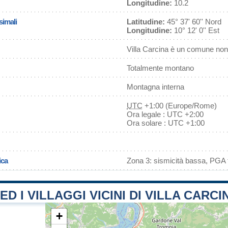
Longitudine:
10.2
simali
Latitudine:
45° 37' 60'' Nord
Longitudine:
10° 12' 0'' Est
Villa Carcina è un comune non 
Totalmente montano
Montagna interna
UTC
+1:00 (Europe/Rome)
Ora legale : UTC +2:00
Ora solare : UTC +1:00
ica
Zona 3: sismicità bassa, PGA f
ED I VILLAGGI VICINI DI VILLA CARCI
+