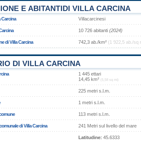
ONE E ABITANTIDI VILLA CARCINA
a Carcina
Villacarcinesi
 Carcina
10 726 abitanti
(2024)
e di Villa Carcina
742,3 ab./km²
(1 922,5 ab./sq 
IO DI VILLA CARCINA
rcina
1 445 ettari
14,45 km²
(5,58 sq mi)
225 metri s.l.m.
e
1 metri s.l.m.
l comune
113 metri s.l.m.
 comunale di Villa Carcina
241 Metri sul livello del mare
Latitudine:
45.6333