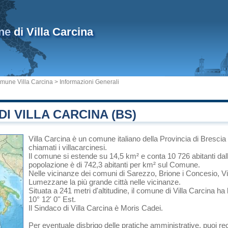
ne
di Villa Carcina
mune Villa Carcina
> Informazioni Generali
I VILLA CARCINA (BS)
Villa Carcina
è un comune italiano
della Provincia di Brescia
chiamati i villacarcinesi.
Il comune si estende su 14,5 km² e conta 10 726 abitanti dal
popolazione è di 742,3 abitanti per km² sul Comune.
Nelle vicinanze dei comuni di
Sarezzo
,
Brione
i
Concesio
, V
Lumezzane
la più grande città nelle vicinanze.
Situata a 241 metri d'altitudine, il comune di Villa Carcina ha
10° 12' 0'' Est.
Il Sindaco di Villa Carcina è Moris Cadei.
Per eventuale disbrigo delle pratiche amministrative, puoi re