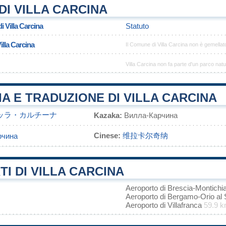
I VILLA CARCINA
i Villa Carcina
Statuto
illa Carcina
Il Comune di Villa Carcina non è gemella
Villa Carcina non fa parte d'un parco natu
A E TRADUZIONE DI VILLA CARCINA
ッラ・カルチーナ
Kazaka:
Вилла-Карчина
Cinese:
维拉卡尔奇纳
рчина
I DI VILLA CARCINA
Aeroporto di Brescia-Montichi
Aeroporto di Bergamo-Orio al 
Aeroporto di Villafranca
59.9 