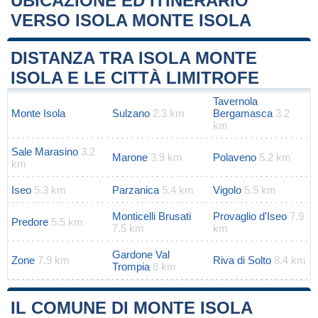
UBICAZIONE ED ITINERARIO
VERSO ISOLA MONTE ISOLA
Leaflet
|
Map data ©
OpenStreetMap
contributors
+
DISTANZA TRA ISOLA MONTE
−
ISOLA E LE CITTÀ LIMITROFE
Tavernola
Monte Isola
Sulzano
2.3 km
Bergamasca
3.2
km
Sale Marasino
3.2
Marone
3.9 km
Polaveno
5.2 km
km
Iseo
5.3 km
Parzanica
5.4 km
Vigolo
5.5 km
Monticelli Brusati
Provaglio d'Iseo
7.9
Predore
5.5 km
7.5 km
km
Gardone Val
Zone
7.9 km
Riva di Solto
8.4 km
Trompia
8 km
IL COMUNE DI MONTE ISOLA