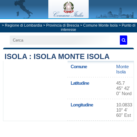
>
Regione di Lombardia
>
Provincia di Brescia
>
Comune Monte Isola
> Punto di
interesse
ISOLA : ISOLA MONTE ISOLA
Comune
Monte
Isola
Latitudine
45.7
45° 42'
0'' Nord
Longitudine
10.0833
10° 4'
60'' Est