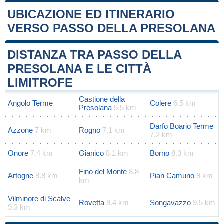
UBICAZIONE ED ITINERARIO
VERSO PASSO DELLA PRESOLANA
Leaflet
|
Map data ©
OpenStreetMap
contributors
+
DISTANZA TRA PASSO DELLA
−
PRESOLANA E LE CITTÀ
LIMITROFE
Castione della
Angolo Terme
Colere
6.5 km
Presolana
5.5 km
Darfo Boario Terme
Azzone
7 km
Rogno
7.1 km
7.2 km
Onore
7.4 km
Gianico
8.1 km
Borno
8.3 km
Fino del Monte
8.8
Artogne
8.8 km
Pian Camuno
9 km
km
Vilminore di Scalve
Rovetta
9.4 km
Songavazzo
9.5 km
9.3 km