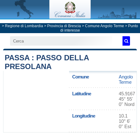
>
Regione di Lombardia
>
Provincia di Brescia
>
Comune Angolo Terme
> Punto
di interesse
PASSA : PASSO DELLA
PRESOLANA
Comune
Angolo
Terme
Latitudine
45.9167
45° 55'
0'' Nord
Longitudine
10.1
10° 6'
0'' Est