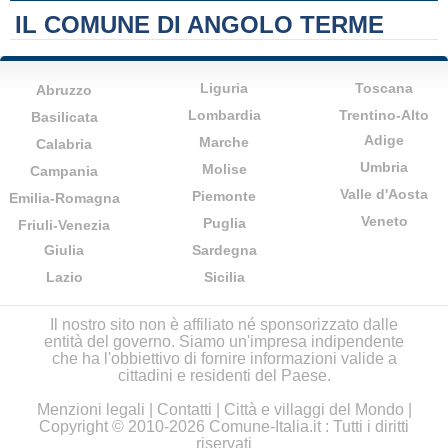
IL COMUNE DI ANGOLO TERME
Liguria
Toscana
Abruzzo
Lombardia
Trentino-Alto
Basilicata
Adige
Marche
Calabria
Umbria
Molise
Campania
Valle d'Aosta
Piemonte
Emilia-Romagna
Veneto
Puglia
Friuli-Venezia
Giulia
Sardegna
Lazio
Sicilia
Il nostro sito non è affiliato né sponsorizzato dalle
entità del governo. Siamo un'impresa indipendente
che ha l'obbiettivo di fornire informazioni valide a
cittadini e residenti del Paese.
Menzioni legali
|
Contatti
|
Città e villaggi del Mondo
|
Copyright © 2010-2026 Comune-Italia.it : Tutti i diritti
riservati