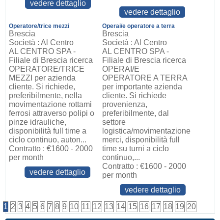
vedere dettaglio
vedere dettaglio
Operatore/trice mezzi
Operai/e operatore a terra
Brescia
Brescia
Società : Al Centro
Società : Al Centro
AL CENTRO SPA -
AL CENTRO SPA -
Filiale di Brescia ricerca
Filiale di Brescia ricerca
OPERATORE/TRICE
OPERAI/E
MEZZI per azienda
OPERATORE A TERRA
cliente. Si richiede,
per importante azienda
preferibilmente, nella
cliente. Si richiede
movimentazione rottami
provenienza,
ferrosi attraverso polipi o
preferibilmente, dal
pinze idrauliche,
settore
disponibilità full time a
logistica/movimentazione
ciclo continuo, auton...
merci, disponibilità full
Contratto : €1600 - 2000
time su turni a ciclo
per month
continuo,...
Contratto : €1600 - 2000
vedere dettaglio
per month
vedere dettaglio
1
2
3
4
5
6
7
8
9
10
11
12
13
14
15
16
17
18
19
20