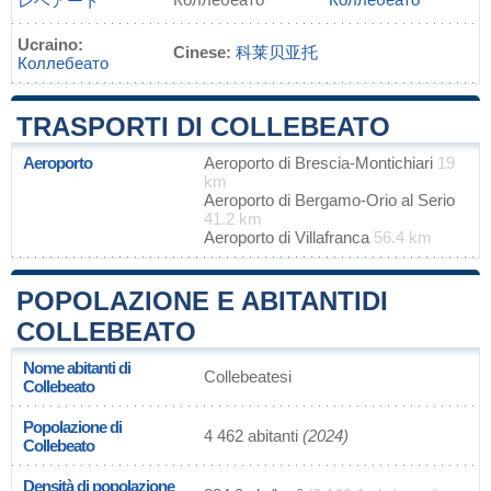
レベアート
Ucraino:
Cinese:
科莱贝亚托
Коллебеато
TRASPORTI DI COLLEBEATO
Aeroporto
Aeroporto di Brescia-Montichiari
19
km
Aeroporto di Bergamo-Orio al Serio
41.2 km
Aeroporto di Villafranca
56.4 km
POPOLAZIONE E ABITANTIDI
COLLEBEATO
Nome abitanti di
Collebeatesi
Collebeato
Popolazione di
4 462 abitanti
(2024)
Collebeato
Densità di popolazione