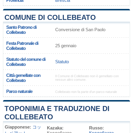
Provincia
Brescia
COMUNE DI COLLEBEATO
Santo Patrono di
Conversione di San Paolo
Collebeato
Festa Patronale di
25 gennaio
Collebeato
Statuto del comune di
Statuto
Collebeato
Città gemellate con
Il Comune di Collebeato non è gemellato con
Collebeato
nessun altro comune.
Parco naturale
Collebeato non fa parte d'un parco naturale
TOPONIMIA E TRADUZIONE DI
COLLEBEATO
Giapponese:
コッ
Kazaka:
Russo:
Коллебеато
Коллебеато