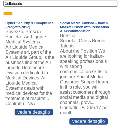
, ,
Cyber Security & Compliance
Social Media Advisor – Italian
(Progetto NIS2)
Market Lisbon with Relocation
Bovezzo, Brescia
& Accommodation
Brescia
Società : Air Liquide
Società : Cross Border
Medical Systems
Talents
Air Liquide Medical
About the Position We
Systems srl, part of the
are looking for Italian-
Air Liquide Group, is the
speaking professionals
business line of the Air
with strong
Liquide Healthcare
communication skills to
Division dedicated to
join our Social Media
Medical Devices. Air
Customer Support team.
Liquide Medical
In this role, you will
Systems deals with
assist customers through
medical devices for the
social media and digital
treatment of respirat...
channels, provi...
Contratto : N/A
Contratto : €1366.17 per
vedere dettaglio
month
vedere dettaglio