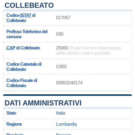
COLLEBEATO
Codice
ISTAT
di
017057
Collebeato
Prefisso Telefonico del
030
comune
CAP
di Collebeato
25060
(9 altri comuni dispongono
dello stesso codice postale)
Codice Catastale di
C850
Collebeato
Codice Fiscale di
00853240174
Collebeato
DATI AMMINISTRATIVI
Stato
Italia
Regione
Lombardia