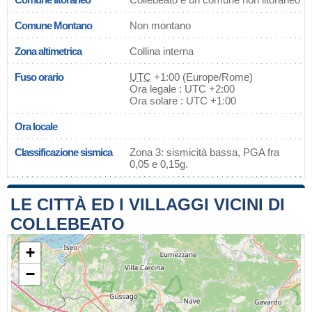
Comune Montano
Non montano
Zona altimetrica
Collina interna
Fuso orario
UTC
+1:00 (Europe/Rome)
Ora legale : UTC +2:00
Ora solare : UTC +1:00
Ora locale
Classificazione sismica
Zona 3: sismicità bassa, PGA fra
0,05 e 0,15g.
LE CITTÀ ED I VILLAGGI VICINI DI
COLLEBEATO
+
−