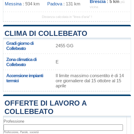
Brescia
: 5 km
più
Messina
: 934 km
Padova
: 131 km
vicina
Distanza calcolata in "linea d'aria" !
CLIMA DI COLLEBEATO
Gradi giorno di
2455 GG
Collebeato
Zona climatica di
E
Collebeato
Accensione impianti
Il limite massimo consentito è di 14
termici
ore giornaliere dal 15 ottobre al 15
aprile
OFFERTE DI LAVORO A
COLLEBEATO
Professione
Professione, Parole, società