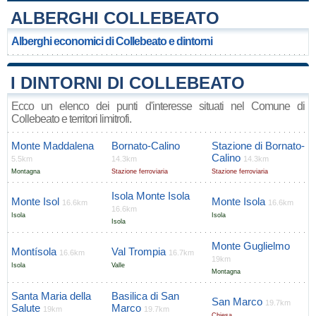
ALBERGHI COLLEBEATO
Alberghi economici di Collebeato e dintorni
I DINTORNI DI COLLEBEATO
Ecco un elenco dei punti d'interesse situati nel Comune di
Collebeato e territori limitrofi.
Monte Maddalena
Bornato-Calino
Stazione di Bornato-
Calino
5.5km
14.3km
14.3km
Montagna
Stazione ferroviaria
Stazione ferroviaria
Isola Monte Isola
Monte Isol
Monte Isola
16.6km
16.6km
16.6km
Isola
Isola
Isola
Monte Guglielmo
Montísola
Val Trompia
16.6km
16.7km
19km
Isola
Valle
Montagna
Santa Maria della
Basilica di San
San Marco
19.7km
Salute
Marco
19km
19.7km
Chiesa