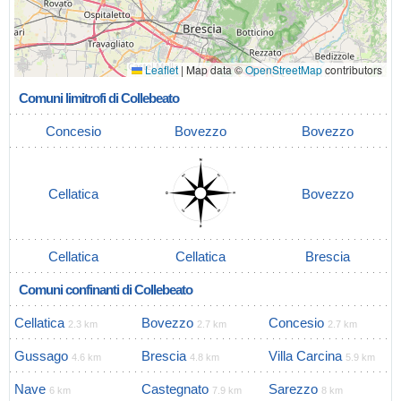
Leaflet
|
Map data ©
OpenStreetMap
contributors
Comuni limitrofi di Collebeato
Concesio
Bovezzo
Bovezzo
Cellatica
Bovezzo
Cellatica
Cellatica
Brescia
Comuni confinanti di Collebeato
Cellatica
Bovezzo
Concesio
2.3 km
2.7 km
2.7 km
Gussago
Brescia
Villa Carcina
4.6 km
4.8 km
5.9 km
Nave
Castegnato
Sarezzo
6 km
7.9 km
8 km