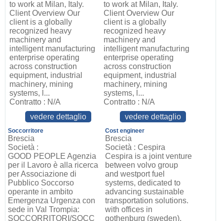
to work at Milan, Italy.
to work at Milan, Italy.
Client Overview Our
Client Overview Our
client is a globally
client is a globally
recognized heavy
recognized heavy
machinery and
machinery and
intelligent manufacturing
intelligent manufacturing
enterprise operating
enterprise operating
across construction
across construction
equipment, industrial
equipment, industrial
machinery, mining
machinery, mining
systems, l...
systems, l...
Contratto : N/A
Contratto : N/A
vedere dettaglio
vedere dettaglio
Soccorritore
Cost engineer
Brescia
Brescia
Società :
Società : Cespira
GOOD PEOPLE Agenzia
Cespira is a joint venture
per il Lavoro è alla ricerca
between volvo group
per Associazione di
and westport fuel
Pubblico Soccorso
systems, dedicated to
operante in ambito
advancing sustainable
Emergenza Urgenza con
transportation solutions.
sede in Val Trompia:
with offices in
SOCCORRITORI/SOCC
gothenburg (sweden),