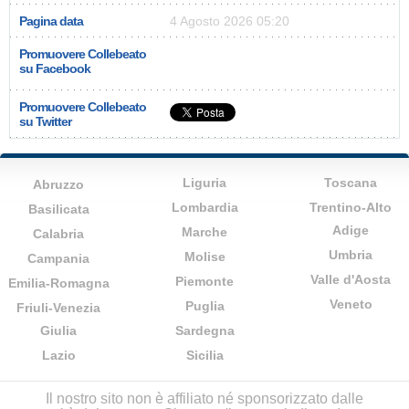
Pagina data
4 Agosto 2026 05:20
Promuovere Collebeato
su Facebook
Promuovere Collebeato
su Twitter
Liguria
Toscana
Abruzzo
Lombardia
Trentino-Alto
Basilicata
Adige
Marche
Calabria
Umbria
Molise
Campania
Valle d'Aosta
Piemonte
Emilia-Romagna
Veneto
Puglia
Friuli-Venezia
Giulia
Sardegna
Lazio
Sicilia
Il nostro sito non è affiliato né sponsorizzato dalle