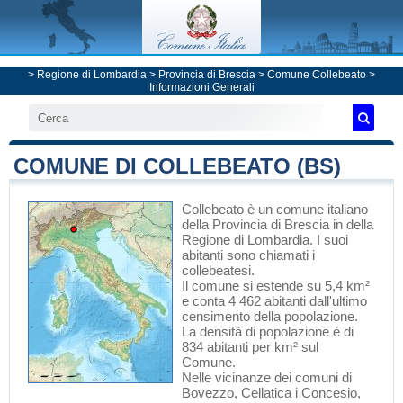
>
Regione di Lombardia
>
Provincia di Brescia
>
Comune Collebeato
>
Informazioni Generali
COMUNE DI COLLEBEATO (BS)
Collebeato
è un comune italiano
della Provincia di Brescia
in
della
Regione di Lombardia
. I suoi
abitanti sono chiamati i
collebeatesi.
Il comune si estende su 5,4 km²
e conta 4 462 abitanti dall'ultimo
censimento della popolazione.
La densità di popolazione è di
834 abitanti per km² sul
Comune.
Nelle vicinanze dei comuni di
Bovezzo
,
Cellatica
i
Concesio
,