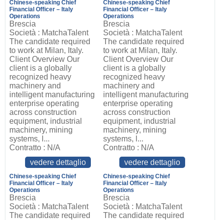
Chinese-speaking Chief
Chinese-speaking Chief
Financial Officer – Italy
Financial Officer – Italy
Operations
Operations
Brescia
Brescia
Società : MatchaTalent
Società : MatchaTalent
The candidate required
The candidate required
to work at Milan, Italy.
to work at Milan, Italy.
Client Overview Our
Client Overview Our
client is a globally
client is a globally
recognized heavy
recognized heavy
machinery and
machinery and
intelligent manufacturing
intelligent manufacturing
enterprise operating
enterprise operating
across construction
across construction
equipment, industrial
equipment, industrial
machinery, mining
machinery, mining
systems, l...
systems, l...
Contratto : N/A
Contratto : N/A
vedere dettaglio
vedere dettaglio
Chinese-speaking Chief
Chinese-speaking Chief
Financial Officer – Italy
Financial Officer – Italy
Operations
Operations
Brescia
Brescia
Società : MatchaTalent
Società : MatchaTalent
The candidate required
The candidate required