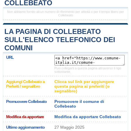
COLLEBEATO
Non abbiamo fornito alcun numero di riferimento per attività o per il tempo libero per
Collebeato
LA PAGINA DI COLLEBEATO
SULL'ELENCO TELEFONICO DEI
COMUNI
URL
Puoi collegarti a questa pagina attraverso il rigo
sottostante.
Aggiungi Collebeato a
Clicca sul link per aggiungere
Preferiti / segnalibro
questa pagina ai preferiti (o
segnalibro)
Promuovere Collebeato
Promuovere il comune di
Collebeato
Modifica da apportare
Modifica da apportare Collebeato
Ultimo aggiornamento
27 Maggio 2025