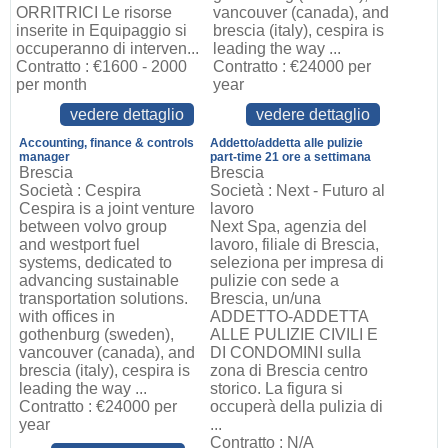
ORRITRICI Le risorse
vancouver (canada), and
inserite in Equipaggio si
brescia (italy), cespira is
occuperanno di interven...
leading the way ...
Contratto : €1600 - 2000
Contratto : €24000 per
per month
year
vedere dettaglio
vedere dettaglio
Accounting, finance & controls
Addetto/addetta alle pulizie
manager
part-time 21 ore a settimana
Brescia
Brescia
Società : Cespira
Società : Next - Futuro al
Cespira is a joint venture
lavoro
between volvo group
Next Spa, agenzia del
and westport fuel
lavoro, filiale di Brescia,
systems, dedicated to
seleziona per impresa di
advancing sustainable
pulizie con sede a
transportation solutions.
Brescia, un/una
with offices in
ADDETTO-ADDETTA
gothenburg (sweden),
ALLE PULIZIE CIVILI E
vancouver (canada), and
DI CONDOMINI sulla
brescia (italy), cespira is
zona di Brescia centro
leading the way ...
storico. La figura si
Contratto : €24000 per
occuperà della pulizia di
year
...
Contratto : N/A