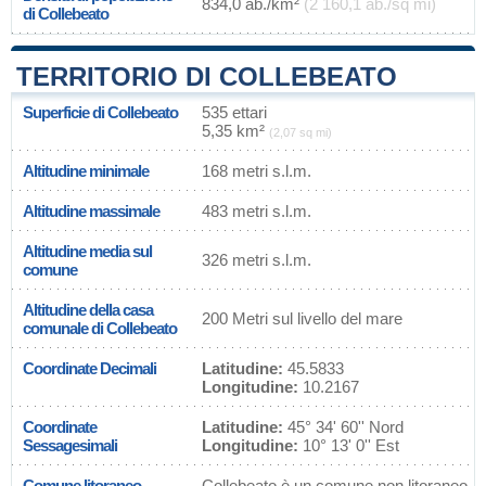
834,0 ab./km²
(2 160,1 ab./sq mi)
di Collebeato
TERRITORIO DI COLLEBEATO
Superficie di Collebeato
535 ettari
5,35 km²
(2,07 sq mi)
Altitudine minimale
168 metri s.l.m.
Altitudine massimale
483 metri s.l.m.
Altitudine media sul
326 metri s.l.m.
comune
Altitudine della casa
200 Metri sul livello del mare
comunale di Collebeato
Coordinate Decimali
Latitudine:
45.5833
Longitudine:
10.2167
Coordinate
Latitudine:
45° 34' 60'' Nord
Sessagesimali
Longitudine:
10° 13' 0'' Est
Comune litoraneo
Collebeato è un comune non litoraneo