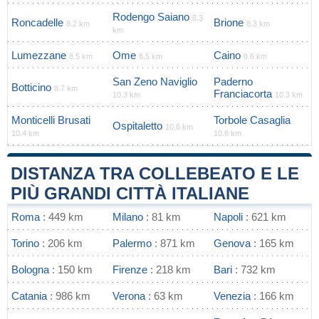
Rodengo Saiano
8.3
Roncadelle
Brione
8.2 km
8.3 km
km
Lumezzane
Ome
Caino
8.5 km
8.5 km
8.6 km
San Zeno Naviglio
Paderno
Botticino
8.7 km
Franciacorta
10.3 km
10.3 km
Monticelli Brusati
Torbole Casaglia
Ospitaletto
10.6 km
10.4 km
10.6 km
DISTANZA TRA COLLEBEATO E LE
PIÙ GRANDI CITTÀ ITALIANE
Roma
: 449 km
Milano
: 81 km
Napoli
: 621 km
Torino
: 206 km
Palermo
: 871 km
Genova
: 165 km
Bologna
: 150 km
Firenze
: 218 km
Bari
: 732 km
Catania
: 986 km
Verona
: 63 km
Venezia
: 166 km