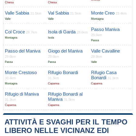
Chiesa
Chiesa
Valle Sabbia
Val Sabbia
Monte Creo
21.5km
21.5km
23.4km
Valle
Valle
Montagna
Passo Maniva
Col Croce
Isola di Garda
26.7km
28.6km
29.6km
Montagna
Isola
Passa
Passo del Maniva
Giogo del Maniva
Valle Cavalline
29.6km
29.6km
29.8km
Passa
Passa
Valle
Monte Crestoso
Rifugio Bonardi
Rifugio Casa
Bonardi
30.4km
31.3km
31.3km
Montagna
Capanna
Capanna
Rifugio di Maniva
Rifugio Bonardi al
Maniva
31.3km
31.3km
Capanna
Capanna
ATTIVITÀ E SVAGHI PER IL TEMPO
LIBERO NELLE VICINANZ EDI