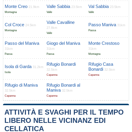
Monte Creo
Valle Sabbia
Val Sabbia
21.9km
23.5km
23.5km
Montagna
Valle
Valle
Valle Cavalline
Col Croce
Passo Maniva
24.5km
31km
27.8km
Montagna
Passa
Valle
Passo del Maniva
Giogo del Maniva
Monte Crestoso
31km
31km
31km
Passa
Passa
Montagna
Rifugio Bonardi
Rifugio Casa
Isola di Garda
31.2km
Bonardi
32.5km
32.5km
Isola
Capanna
Capanna
Rifugio di Maniva
Rifugio Bonardi al
Maniva
32.5km
32.5km
Capanna
Capanna
ATTIVITÀ E SVAGHI PER IL TEMPO
LIBERO NELLE VICINANZ EDI
CELLATICA