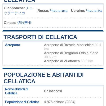
Giapponese:
チェ
Russo:
Челлатика
Ucraino:
Челлатіка
ッラーティカ
Cinese:
切拉蒂卡
TRASPORTI DI CELLATICA
Aeroporto
Aeroporto di Brescia-Montichiari
20.4
km
Aeroporto di Bergamo-Orio al Serio
38.6 km
Aeroporto di Villafranca
58.9 km
POPOLAZIONE E ABITANTIDI
CELLATICA
Nome abitanti di
Cellatichesi
Cellatica
Popolazione di Cellatica
4 876 abitanti
(2024)