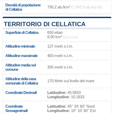
Densità di popolazione
750,2 ab./km²
(1 942,9 ab./sq mi)
di Cellatica
TERRITORIO DI CELLATICA
Superficie di Cellatica
650 ettari
6,50 km²
(2,51 sq mi)
Altitudine minimale
127 metri s.l.m.
Altitudine massimale
483 metri s.l.m.
Altitudine media sul
305 metri s.l.m.
comune
Altitudine della casa
170 Metri sul livello del mare
comunale di Cellatica
Coordinate Decimali
Latitudine:
45.5833
Longitudine:
10.1833
Coordinate
Latitudine:
45° 34' 60'' Nord
Sessagesimali
Longitudine:
10° 10' 60'' Est