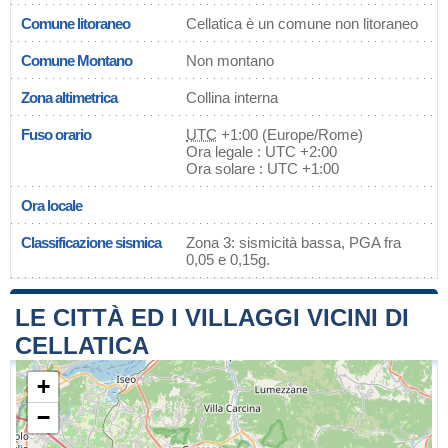
Comune litoraneo
Cellatica è un comune non litoraneo
Comune Montano
Non montano
Zona altimetrica
Collina interna
Fuso orario
UTC
+1:00 (Europe/Rome)
Ora legale : UTC +2:00
Ora solare : UTC +1:00
Ora locale
Classificazione sismica
Zona 3: sismicità bassa, PGA fra
0,05 e 0,15g.
LE CITTÀ ED I VILLAGGI VICINI DI
CELLATICA
+
−