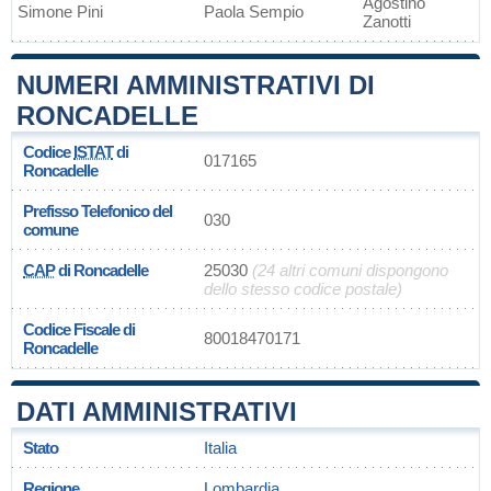
Agostino
Simone Pini
Paola Sempio
Zanotti
NUMERI AMMINISTRATIVI DI
RONCADELLE
Codice
ISTAT
di
017165
Roncadelle
Prefisso Telefonico del
030
comune
CAP
di Roncadelle
25030
(24 altri comuni dispongono
dello stesso codice postale)
Codice Fiscale di
80018470171
Roncadelle
DATI AMMINISTRATIVI
Stato
Italia
Regione
Lombardia