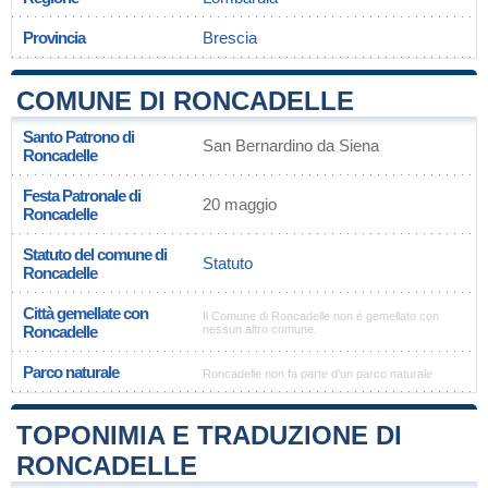
Provincia
Brescia
COMUNE DI RONCADELLE
Santo Patrono di
San Bernardino da Siena
Roncadelle
Festa Patronale di
20 maggio
Roncadelle
Statuto del comune di
Statuto
Roncadelle
Città gemellate con
Il Comune di Roncadelle non è gemellato con
Roncadelle
nessun altro comune.
Parco naturale
Roncadelle non fa parte d'un parco naturale
TOPONIMIA E TRADUZIONE DI
RONCADELLE