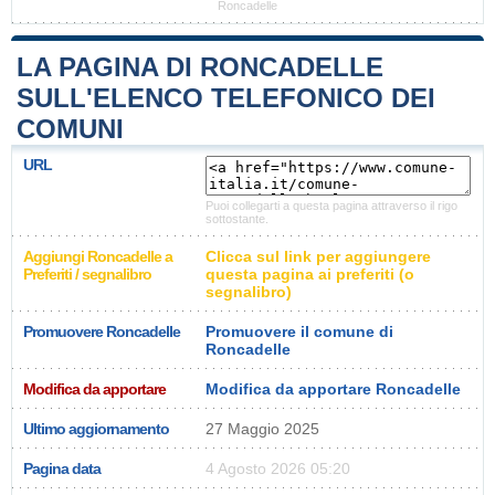
Roncadelle
LA PAGINA DI RONCADELLE
SULL'ELENCO TELEFONICO DEI
COMUNI
URL
Puoi collegarti a questa pagina attraverso il rigo
sottostante.
Aggiungi Roncadelle a
Clicca sul link per aggiungere
Preferiti / segnalibro
questa pagina ai preferiti (o
segnalibro)
Promuovere Roncadelle
Promuovere il comune di
Roncadelle
Modifica da apportare
Modifica da apportare Roncadelle
Ultimo aggiornamento
27 Maggio 2025
Pagina data
4 Agosto 2026 05:20