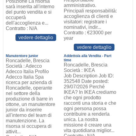
Posizione La risorsa
amministrativo.
sarà inserita all'interno
Principali responsabilità:
del punto vendita e si
accoglienza di clienti e
occuperà
visitatori: registrare i
dell'accoglienza e...
nominativi, indir...
Contratto : N/A
Contratto : €23000 per
vedere dettaglio
year
vedere dettaglio
Manutentore junior
Addetto/a alla Vendita - Part
Roncadelle, Brescia
time
Roncadelle, Brescia
Società : Adecco
Società : IKEA
Adecco Italia Profilo
Job Description Job ID:
Adecco Italia Spa
352548 Date posted:
ricerca per azienda di
29/07/2026 Perché
Roncadelle, operante
IKEA? In IKEA crediamo
nel settore della
che ogni prodotto
produzione di barre in
racconti una storia e che
ottone, un manutentore
ogni persona possa
junior da inserire
contribuire a renderla
all'interno del team di
unica. La nostra
manutenzione. La
missione è creare una
risorsa si occupera di
vita quotidiana miglior...
attivit...
Contratto : N/A