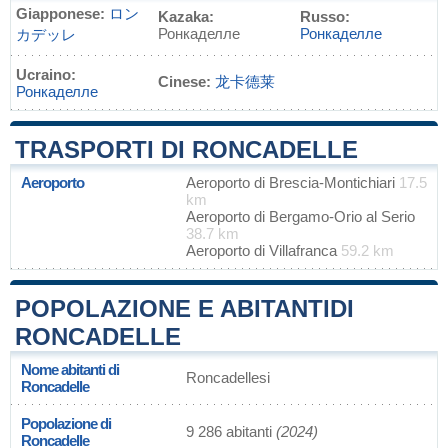
Giapponese:
ロン
Kazaka:
Russo:
Ронкаделле
Ронкаделле
カデッレ
Ucraino:
Cinese:
龙卡德莱
Ронкаделле
TRASPORTI DI RONCADELLE
Aeroporto
Aeroporto di Brescia-Montichiari
17.5
km
Aeroporto di Bergamo-Orio al Serio
38.7 km
Aeroporto di Villafranca
59.2 km
POPOLAZIONE E ABITANTIDI
RONCADELLE
Nome abitanti di
Roncadellesi
Roncadelle
Popolazione di
9 286 abitanti
(2024)
Roncadelle