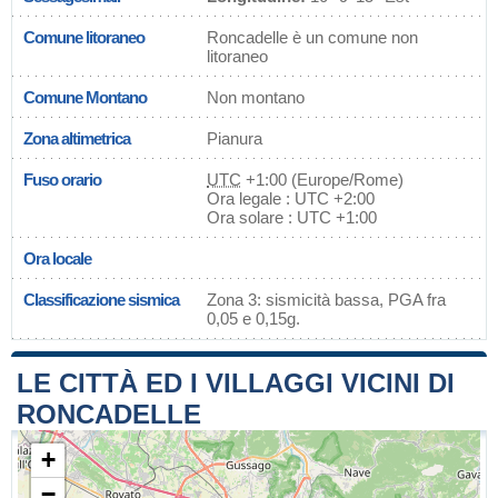
Comune litoraneo
Roncadelle è un comune non
litoraneo
Comune Montano
Non montano
Zona altimetrica
Pianura
Fuso orario
UTC
+1:00 (Europe/Rome)
Ora legale : UTC +2:00
Ora solare : UTC +1:00
Ora locale
Classificazione sismica
Zona 3: sismicità bassa, PGA fra
0,05 e 0,15g.
LE CITTÀ ED I VILLAGGI VICINI DI
RONCADELLE
+
−