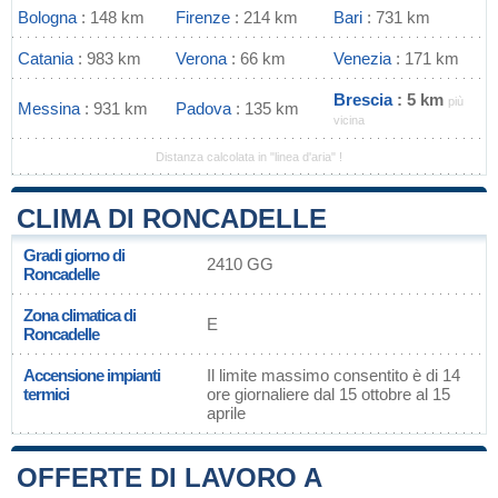
Bologna
: 148 km
Firenze
: 214 km
Bari
: 731 km
Catania
: 983 km
Verona
: 66 km
Venezia
: 171 km
Brescia
: 5 km
più
Messina
: 931 km
Padova
: 135 km
vicina
Distanza calcolata in "linea d'aria" !
CLIMA DI RONCADELLE
Gradi giorno di
2410 GG
Roncadelle
Zona climatica di
E
Roncadelle
Accensione impianti
Il limite massimo consentito è di 14
termici
ore giornaliere dal 15 ottobre al 15
aprile
OFFERTE DI LAVORO A