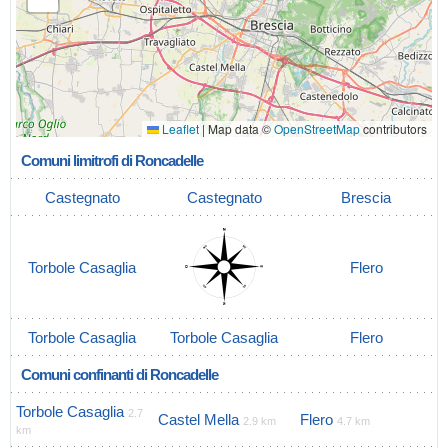
Leaflet
|
Map data ©
OpenStreetMap
contributors
Comuni limitrofi di Roncadelle
Castegnato
Castegnato
Brescia
Torbole Casaglia
Flero
Torbole Casaglia
Torbole Casaglia
Flero
Comuni confinanti di Roncadelle
Torbole Casaglia
2.7
Castel Mella
Flero
2.9 km
4.7 km
km