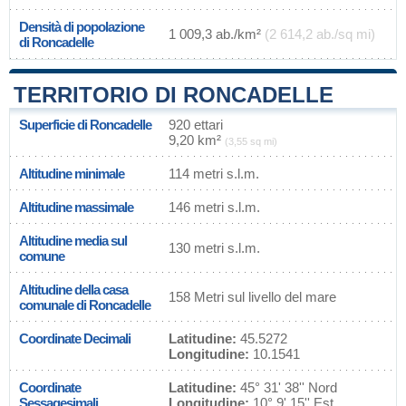
Densità di popolazione
1 009,3 ab./km²
(2 614,2 ab./sq mi)
di Roncadelle
TERRITORIO DI RONCADELLE
Superficie di Roncadelle
920 ettari
9,20 km²
(3,55 sq mi)
Altitudine minimale
114 metri s.l.m.
Altitudine massimale
146 metri s.l.m.
Altitudine media sul
130 metri s.l.m.
comune
Altitudine della casa
158 Metri sul livello del mare
comunale di Roncadelle
Coordinate Decimali
Latitudine:
45.5272
Longitudine:
10.1541
Coordinate
Latitudine:
45° 31' 38'' Nord
Sessagesimali
Longitudine:
10° 9' 15'' Est