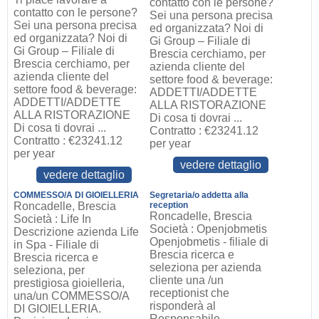
contatto con le persone?
contatto con le persone?
Sei una persona precisa
Sei una persona precisa
ed organizzata? Noi di
ed organizzata? Noi di
Gi Group – Filiale di
Gi Group – Filiale di
Brescia cerchiamo, per
Brescia cerchiamo, per
azienda cliente del
azienda cliente del
settore food & beverage:
settore food & beverage:
ADDETTI/ADDETTE
ADDETTI/ADDETTE
ALLA RISTORAZIONE
ALLA RISTORAZIONE
Di cosa ti dovrai ...
Di cosa ti dovrai ...
Contratto : €23241.12
Contratto : €23241.12
per year
per year
vedere dettaglio
vedere dettaglio
COMMESSO/A DI GIOIELLERIA
Segretaria/o addetta alla
Roncadelle, Brescia
reception
Roncadelle, Brescia
Società : Life In
Società : Openjobmetis
Descrizione azienda Life
Openjobmetis - filiale di
in Spa - Filiale di
Brescia ricerca e
Brescia ricerca e
seleziona per azienda
seleziona, per
cliente una /un
prestigiosa gioielleria,
receptionist che
una/un COMMESSO/A
risponderà al
DI GIOIELLERIA.
Responsabile