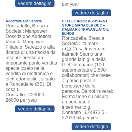
vedere dettaglio
per year
vedere dettaglio
Addetto/a alla vendita
IT111 - JUNIOR ASSISTANT
Roncadelle, Brescia
STORE MANAGER GDO –
ITALMARK TRAVAGLIATO E
Società : Manpower
ELNOS
Descrizione Addetto/a
Roncadelle, Brescia
Vendita Manpower
Società : Italmark
Filiale di Sarezzo è alla
👫🏻 Cosa troverai in
ricerca di una risorsa da
Italmark Siamo una
inserire presso un
grande famiglia della
importante punto vendita
GDO lombarda (100
specializzato nella
supermercati e 2.500
vendita di elettronica e
collaboratori) che mette
elettrodomestici, situato
al primo posto il
a Roncadelle (BS). Di
benessere delle
cosa t...
persone. Da noi troverai:
Contratto : €23000 -
Formazione su misura:
26000 per year
un percorso di
inserimento g...
vedere dettaglio
Contratto : €24972.5 -
27933.64 per year
vedere dettaglio