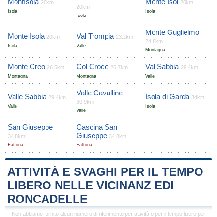
Montísola
Monte Isol
20km
20km
20km
Isola
Isola
Isola
Monte Guglielmo
Monte Isola
Val Trompia
20km
23.2km
24.8km
Isola
Valle
Montagna
Monte Creo
Col Croce
Val Sabbia
26.5km
26.7km
29.4km
Montagna
Montagna
Valle
Valle Cavalline
Valle Sabbia
Isola di Garda
29.4km
34km
30.9km
Valle
Isola
Valle
San Giuseppe
Cascina San
Giuseppe
34.8km
34.8km
Fattoria
Fattoria
ATTIVITÀ E SVAGHI PER IL TEMPO
LIBERO NELLE VICINANZ EDI
RONCADELLE
Non abbiamo fornito alcun numero di riferimento per attività o per il tempo libero per