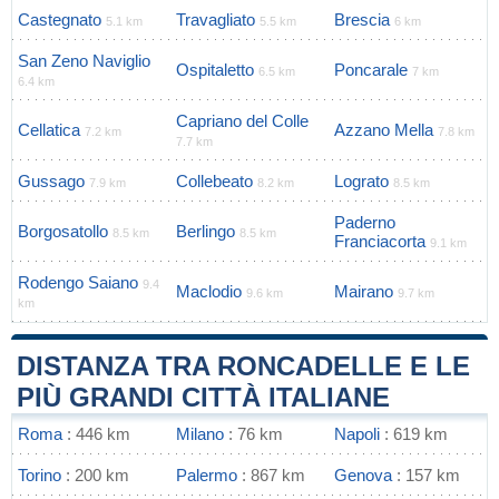
Castegnato
Travagliato
Brescia
5.1 km
5.5 km
6 km
San Zeno Naviglio
Ospitaletto
Poncarale
6.5 km
7 km
6.4 km
Capriano del Colle
Cellatica
Azzano Mella
7.2 km
7.8 km
7.7 km
Gussago
Collebeato
Lograto
7.9 km
8.2 km
8.5 km
Paderno
Borgosatollo
Berlingo
8.5 km
8.5 km
Franciacorta
9.1 km
Rodengo Saiano
9.4
Maclodio
Mairano
9.6 km
9.7 km
km
DISTANZA TRA RONCADELLE E LE
PIÙ GRANDI CITTÀ ITALIANE
Roma
: 446 km
Milano
: 76 km
Napoli
: 619 km
Torino
: 200 km
Palermo
: 867 km
Genova
: 157 km