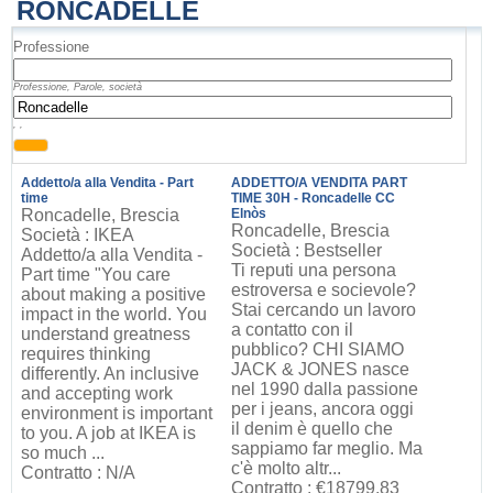
RONCADELLE
Professione
Professione, Parole, società
, ,
Addetto/a alla Vendita - Part
ADDETTO/A VENDITA PART
time
TIME 30H - Roncadelle CC
Roncadelle, Brescia
Elnòs
Roncadelle, Brescia
Società : IKEA
Società : Bestseller
Addetto/a alla Vendita -
Ti reputi una persona
Part time "You care
estroversa e socievole?
about making a positive
Stai cercando un lavoro
impact in the world. You
a contatto con il
understand greatness
pubblico? CHI SIAMO
requires thinking
JACK & JONES nasce
differently. An inclusive
nel 1990 dalla passione
and accepting work
per i jeans, ancora oggi
environment is important
il denim è quello che
to you. A job at IKEA is
sappiamo far meglio. Ma
so much ...
c'è molto altr...
Contratto : N/A
Contratto : €18799.83