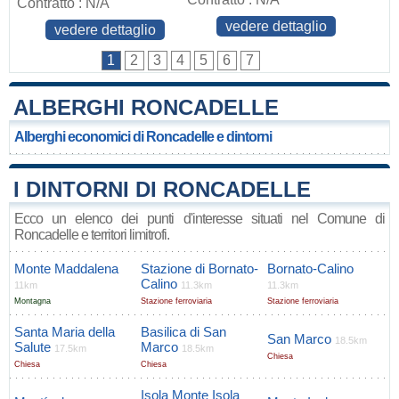
Contratto : N/A
vedere dettaglio
vedere dettaglio
1
2
3
4
5
6
7
ALBERGHI RONCADELLE
Alberghi economici di Roncadelle e dintorni
I DINTORNI DI RONCADELLE
Ecco un elenco dei punti d'interesse situati nel Comune di
Roncadelle e territori limitrofi.
Monte Maddalena
Stazione di Bornato-
Bornato-Calino
Calino
11km
11.3km
11.3km
Montagna
Stazione ferroviaria
Stazione ferroviaria
Santa Maria della
Basilica di San
San Marco
18.5km
Salute
Marco
17.5km
18.5km
Chiesa
Chiesa
Chiesa
Isola Monte Isola