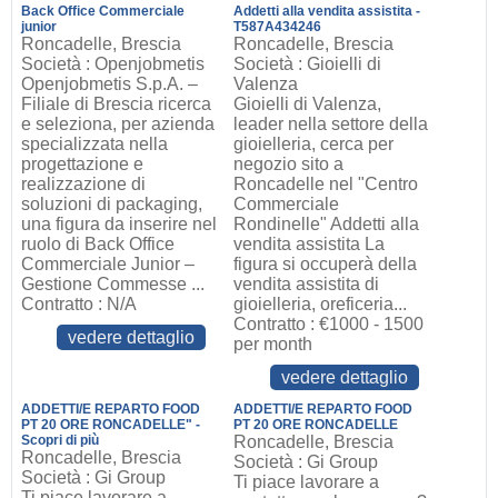
Back Office Commerciale
Addetti alla vendita assistita -
junior
T587A434246
Roncadelle, Brescia
Roncadelle, Brescia
Società : Openjobmetis
Società : Gioielli di
Openjobmetis S.p.A. –
Valenza
Filiale di Brescia ricerca
Gioielli di Valenza,
e seleziona, per azienda
leader nella settore della
specializzata nella
gioielleria, cerca per
progettazione e
negozio sito a
realizzazione di
Roncadelle nel "Centro
soluzioni di packaging,
Commerciale
una figura da inserire nel
Rondinelle" Addetti alla
ruolo di Back Office
vendita assistita La
Commerciale Junior –
figura si occuperà della
Gestione Commesse ...
vendita assistita di
Contratto : N/A
gioielleria, oreficeria...
Contratto : €1000 - 1500
vedere dettaglio
per month
vedere dettaglio
ADDETTI/E REPARTO FOOD
ADDETTI/E REPARTO FOOD
PT 20 ORE RONCADELLE" -
PT 20 ORE RONCADELLE
Scopri di più
Roncadelle, Brescia
Roncadelle, Brescia
Società : Gi Group
Società : Gi Group
Ti piace lavorare a
Ti piace lavorare a