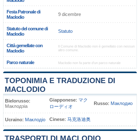
Maclodio
Festa Patronale di
9 dicembre
Maclodio
Statuto del comune di
Statuto
Maclodio
Città gemellate con
Il Comune di Maclodio non è gemellato con nessun
Maclodio
altro comune.
Parco naturale
Maclodio non fa parte d'un parco naturale
TOPONIMIA E TRADUZIONE DI
MACLODIO
Giapponese:
マク
Bielorusso:
Russo:
Маклодио
Маклодзіа
ローディオ
Cinese:
马克洛迪奥
Ucraino:
Маклодіо
TRASPORTI DI MACLODIO