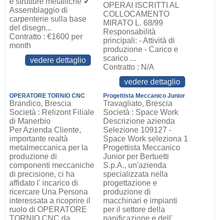
e strutture metalliche ✔
OPERAI ISCRITTI AL
Assemblaggio di
COLLOCAMENTO
carpenterie sulla base
MIRATO L. 68/99
del disegn...
Responsabilità
Contratto : €1600 per
principali: - Attività di
month
produzione - Carico e
scarico ...
vedere dettaglio
Contratto : N/A
vedere dettaglio
OPERATORE TORNIO CNC
Progettista Meccanico Junior
Brandico, Brescia
Travagliato, Brescia
Società : Relizont Filiale
Società : Space Work
di Manerbio
Descrizione azienda
Per Azienda Cliente,
Selezione 109127 -
importante realtà
Space Work seleziona 1
metalmeccanica per la
Progettista Meccanico
produzione di
Junior per Bertuetti
componenti meccaniche
S.p.A., un'azienda
di precisione, ci ha
specializzata nella
affidato l' incarico di
progettazione e
ricercare Una Persona
produzione di
interessata a ricoprire il
macchinari e impianti
ruolo di OPERATORE
per il settore della
TORNIO CNC da
panificazione e dell'...