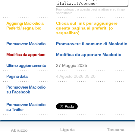
Puoi collegarti a questa pagina attraverso il rigo
sottostante.
Aggiungi Maclodio a
Clicca sul link per aggiungere
Preferiti / segnalibro
questa pagina ai preferiti (o
segnalibro)
Promuovere Maclodio
Promuovere il comune di Maclodio
Modifica da apportare
Modifica da apportare Maclodio
Ultimo aggiornamento
27 Maggio 2025
Pagina data
4 Agosto 2026 05:20
Promuovere Maclodio
su Facebook
Promuovere Maclodio
su Twitter
Liguria
Toscana
Abruzzo