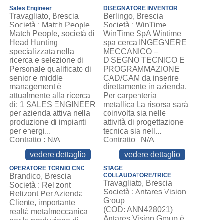
Sales Engineer
DISEGNATORE INVENTOR
Travagliato, Brescia
Berlingo, Brescia
Società : Match People
Società : WinTime
Match People, società di
WinTime SpA Wintime
Head Hunting
spa cerca INGEGNERE
specializzata nella
MECCANICO –
ricerca e selezione di
DISEGNO TECNICO E
Personale qualificato di
PROGRAMMAZIONE
senior e middle
CAD/CAM da inserire
management è
direttamente in azienda.
attualmente alla ricerca
Per carpenteria
di: 1 SALES ENGINEER
metallica La risorsa sarà
per azienda attiva nella
coinvolta sia nelle
produzione di impianti
attività di progettazione
per energi...
tecnica sia nell...
Contratto : N/A
Contratto : N/A
vedere dettaglio
vedere dettaglio
OPERATORE TORNIO CNC
STAGE
Brandico, Brescia
COLLAUDATORE/TRICE
Travagliato, Brescia
Società : Relizont
Società : Antares Vision
Relizont Per Azienda
Group
Cliente, importante
(COD: ANN428021)
realtà metalmeccanica
Antares Vision Group è