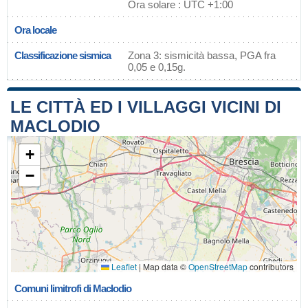
Ora solare : UTC +1:00
Ora locale
Classificazione sismica
Zona 3: sismicità bassa, PGA fra
0,05 e 0,15g.
LE CITTÀ ED I VILLAGGI VICINI DI
MACLODIO
+
−
Leaflet
|
Map data ©
OpenStreetMap
contributors
Comuni limitrofi di Maclodio