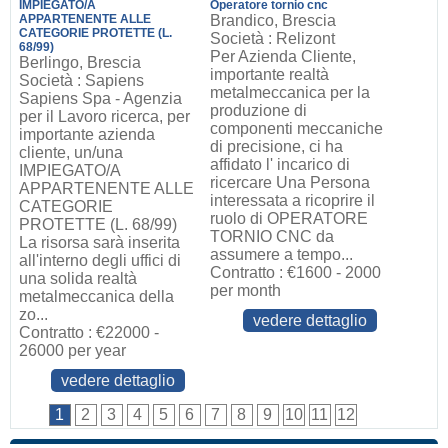
IMPIEGATO/A
Operatore tornio cnc
APPARTENENTE ALLE
Brandico, Brescia
CATEGORIE PROTETTE (L.
Società : Relizont
68/99)
Per Azienda Cliente,
Berlingo, Brescia
importante realtà
Società : Sapiens
metalmeccanica per la
Sapiens Spa - Agenzia
produzione di
per il Lavoro ricerca, per
componenti meccaniche
importante azienda
di precisione, ci ha
cliente, un/una
affidato l' incarico di
IMPIEGATO/A
ricercare Una Persona
APPARTENENTE ALLE
interessata a ricoprire il
CATEGORIE
ruolo di OPERATORE
PROTETTE (L. 68/99)
TORNIO CNC da
La risorsa sarà inserita
assumere a tempo...
all'interno degli uffici di
Contratto : €1600 - 2000
una solida realtà
per month
metalmeccanica della
zo...
vedere dettaglio
Contratto : €22000 -
26000 per year
vedere dettaglio
1
2
3
4
5
6
7
8
9
10
11
12