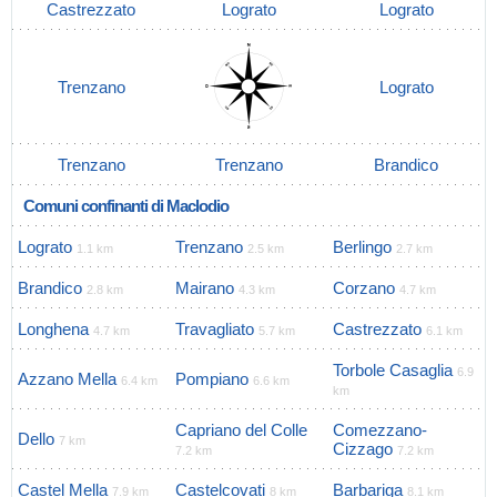
Castrezzato
Lograto
Lograto
Trenzano
Lograto
Trenzano
Trenzano
Brandico
Comuni confinanti di Maclodio
Lograto
Trenzano
Berlingo
1.1 km
2.5 km
2.7 km
Brandico
Mairano
Corzano
2.8 km
4.3 km
4.7 km
Longhena
Travagliato
Castrezzato
4.7 km
5.7 km
6.1 km
Torbole Casaglia
6.9
Azzano Mella
Pompiano
6.4 km
6.6 km
km
Capriano del Colle
Comezzano-
Dello
7 km
Cizzago
7.2 km
7.2 km
Castel Mella
Castelcovati
Barbariga
7.9 km
8 km
8.1 km