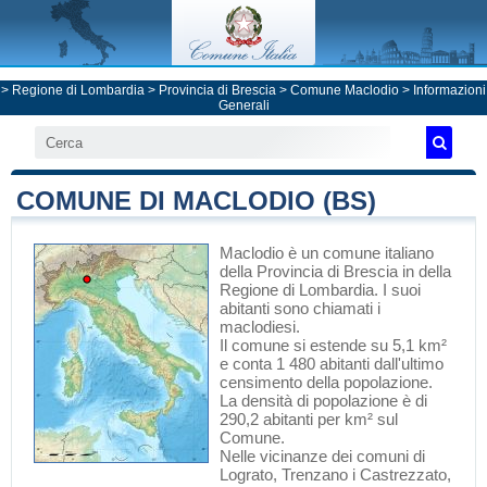
>
Regione di Lombardia
>
Provincia di Brescia
>
Comune Maclodio
> Informazioni
Generali
COMUNE DI MACLODIO (BS)
Maclodio
è un comune italiano
della Provincia di Brescia
in
della
Regione di Lombardia
. I suoi
abitanti sono chiamati i
maclodiesi.
Il comune si estende su 5,1 km²
e conta 1 480 abitanti dall'ultimo
censimento della popolazione.
La densità di popolazione è di
290,2 abitanti per km² sul
Comune.
Nelle vicinanze dei comuni di
Lograto
,
Trenzano
i
Castrezzato
,