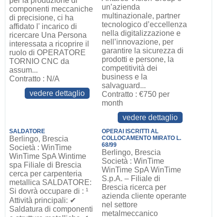
per la produzione di
un’azienda
componenti meccaniche
multinazionale, partner
di precisione, ci ha
tecnologico d’eccellenza
affidato l' incarico di
nella digitalizzazione e
ricercare Una Persona
nell’innovazione, per
interessata a ricoprire il
garantire la sicurezza di
ruolo di OPERATORE
prodotti e persone, la
TORNIO CNC da
competitività dei
assum...
business e la
Contratto : N/A
salvaguard...
vedere dettaglio
Contratto : €750 per
month
vedere dettaglio
SALDATORE
OPERAI ISCRITTI AL
Berlingo, Brescia
COLLOCAMENTO MIRATO L.
68/99
Società : WinTime
Berlingo, Brescia
WinTime SpA Wintime
Società : WinTime
spa Filiale di Brescia
WinTime SpA WinTime
cerca per carpenteria
S.p.A. – Filiale di
metallica SALDATORE:
Brescia ricerca per
Si dovrà occupare di : ¹
azienda cliente operante
Attività principali: ✔
nel settore
Saldatura di componenti
metalmeccanico