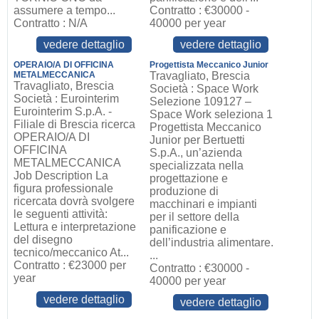
assumere a tempo...
Contratto : €30000 -
Contratto : N/A
40000 per year
vedere dettaglio
vedere dettaglio
OPERAIO/A DI OFFICINA
Progettista Meccanico Junior
METALMECCANICA
Travagliato, Brescia
Travagliato, Brescia
Società : Space Work
Società : Eurointerim
Selezione 109127 –
Eurointerim S.p.A. -
Space Work seleziona 1
Filiale di Brescia ricerca
Progettista Meccanico
OPERAIO/A DI
Junior per Bertuetti
OFFICINA
S.p.A., un’azienda
METALMECCANICA
specializzata nella
Job Description La
progettazione e
figura professionale
produzione di
ricercata dovrà svolgere
macchinari e impianti
le seguenti attività:
per il settore della
Lettura e interpretazione
panificazione e
del disegno
dell’industria alimentare.
tecnico/meccanico At...
...
Contratto : €23000 per
Contratto : €30000 -
year
40000 per year
vedere dettaglio
vedere dettaglio