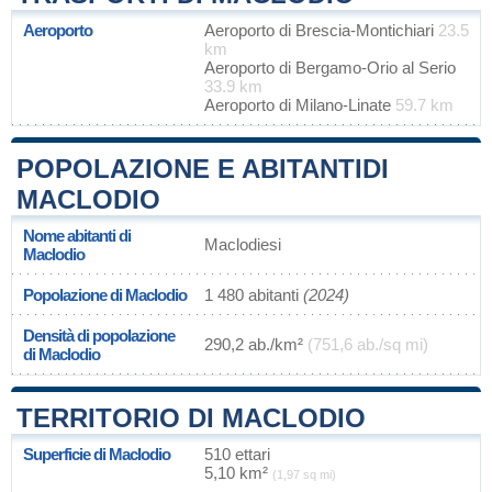
Aeroporto
Aeroporto di Brescia-Montichiari
23.5
km
Aeroporto di Bergamo-Orio al Serio
33.9 km
Aeroporto di Milano-Linate
59.7 km
POPOLAZIONE E ABITANTIDI
MACLODIO
Nome abitanti di
Maclodiesi
Maclodio
Popolazione di Maclodio
1 480 abitanti
(2024)
Densità di popolazione
290,2 ab./km²
(751,6 ab./sq mi)
di Maclodio
TERRITORIO DI MACLODIO
Superficie di Maclodio
510 ettari
5,10 km²
(1,97 sq mi)