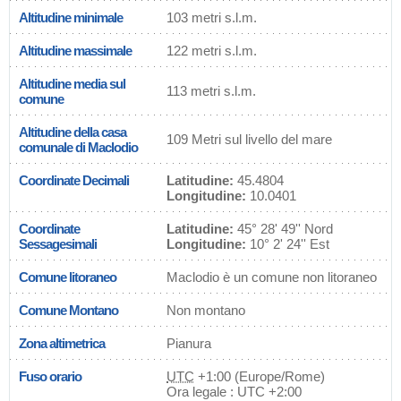
Altitudine minimale
103 metri s.l.m.
Altitudine massimale
122 metri s.l.m.
Altitudine media sul
113 metri s.l.m.
comune
Altitudine della casa
109 Metri sul livello del mare
comunale di Maclodio
Coordinate Decimali
Latitudine:
45.4804
Longitudine:
10.0401
Coordinate
Latitudine:
45° 28' 49'' Nord
Sessagesimali
Longitudine:
10° 2' 24'' Est
Comune litoraneo
Maclodio è un comune non litoraneo
Comune Montano
Non montano
Zona altimetrica
Pianura
Fuso orario
UTC
+1:00 (Europe/Rome)
Ora legale : UTC +2:00