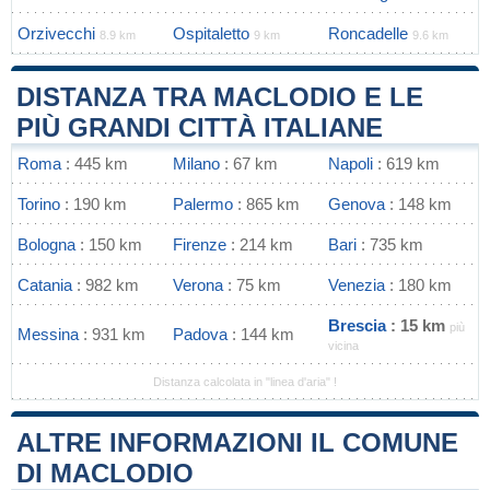
Orzivecchi
Ospitaletto
Roncadelle
8.9 km
9 km
9.6 km
DISTANZA TRA MACLODIO E LE
PIÙ GRANDI CITTÀ ITALIANE
Roma
: 445 km
Milano
: 67 km
Napoli
: 619 km
Torino
: 190 km
Palermo
: 865 km
Genova
: 148 km
Bologna
: 150 km
Firenze
: 214 km
Bari
: 735 km
Catania
: 982 km
Verona
: 75 km
Venezia
: 180 km
Brescia
: 15 km
più
Messina
: 931 km
Padova
: 144 km
vicina
Distanza calcolata in "linea d'aria" !
ALTRE INFORMAZIONI IL COMUNE
DI MACLODIO