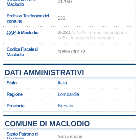
017097
Maclodio
Prefisso Telefonico del
030
comune
CAP
di Maclodio
25030
(24 altri comuni dispongono
dello stesso codice postale)
Codice Fiscale di
00855730172
Maclodio
DATI AMMINISTRATIVI
Stato
Italia
Regione
Lombardia
Provincia
Brescia
COMUNE DI MACLODIO
Santo Patrono di
San Zenone