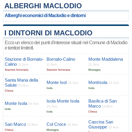
ALBERGHI MACLODIO
Alberghi economici di Maclodio e dintorni
I DINTORNI DI MACLODIO
Ecco un elenco dei punti d'interesse situati nel Comune di Maclodio
e territori limitrofi.
Stazione di Bornato-
Bornato-Calino
Monte Maddalena
Calino
11.5km
11.5km
21.3km
Stazione ferroviaria
Stazione ferroviaria
Montagna
Santa Maria della
Monte Isol
Montísola
24.7km
24.7km
Salute
23.5km
Isola
Isola
Chiesa
Isola Monte Isola
Basilica di San
Monte Isola
24.7km
Marco
24.7km
24.8km
Isola
Isola
Chiesa
Cascina San
San Marco
Col Croce
24.8km
26.3km
Giuseppe
29.4km
Chiesa
Montagna