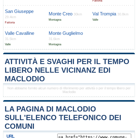
Fattoria
San Giuseppe
Monte Creo
Val Trompia
30km
30.8km
29.4km
Montagna
Valle
Fattoria
Valle Cavalline
Monte Guglielmo
31.5km
31.6km
Valle
Montagna
ATTIVITÀ E SVAGHI PER IL TEMPO
LIBERO NELLE VICINANZ EDI
MACLODIO
Non abbiamo fornito alcun numero di riferimento per attività o per il tempo libero per
Maclodio
LA PAGINA DI MACLODIO
SULL'ELENCO TELEFONICO DEI
COMUNI
URL