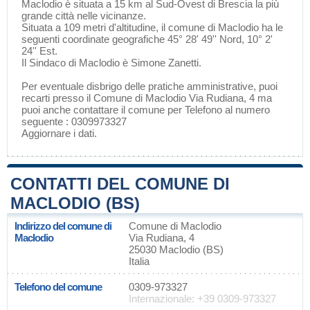
Maclodio è situata a 15 km al Sud-Ovest di
Brescia
la più
grande città nelle vicinanze.
Situata a 109 metri d'altitudine, il comune di Maclodio ha le
seguenti coordinate geografiche 45° 28' 49'' Nord, 10° 2'
24'' Est.
Il Sindaco di Maclodio è Simone Zanetti.
Per eventuale disbrigo delle pratiche amministrative, puoi
recarti presso il Comune di Maclodio Via Rudiana, 4 ma
puoi anche contattare il comune per Telefono al numero
seguente : 0309973327
Aggiornare i dati
.
CONTATTI DEL COMUNE DI
MACLODIO (BS)
Indirizzo del comune di
Comune di Maclodio
Maclodio
Via Rudiana, 4
25030 Maclodio (BS)
Italia
Telefono del comune
0309-973327
Internazionale: +39 0309-973327