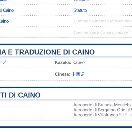
di Caino
Statuto
Caino
Il Comune di Caino non è gemellato con 
Caino non fa parte d'un parco naturale
A E TRADUZIONE DI CAINO
ーノ
Kazaka:
Кайно
Cinese:
卡西诺
I DI CAINO
Aeroporto di Brescia-Montichi
Aeroporto di Bergamo-Orio al 
Aeroporto di Villafranca
50.9 