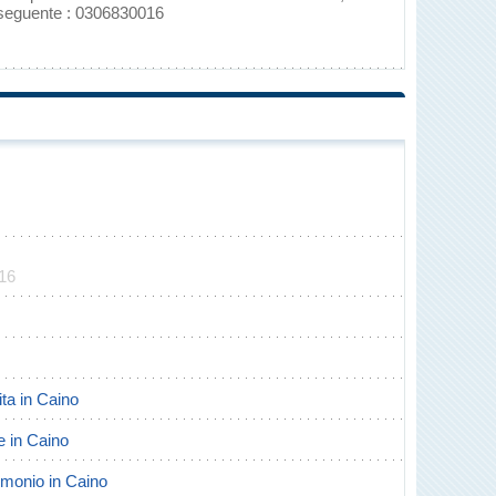
 seguente : 0306830016
016
ita in Caino
te in Caino
rimonio in Caino