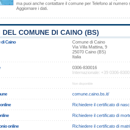
ma puoi anche contattare il comune per Telefono al numero
Aggiornare i dati
.
 DEL COMUNE DI CAINO (BS)
 di Caino
Comune di Caino
Via Villa Mattina, 9
25070 Caino (BS)
Italia
e
0306-830016
Internazionale: +39 0306-830
Non disponible
omune
comune.caino.bs.it/
 online
Richiedere il certificato di nasc
online
Richiedere il certificato di mor
onio online
Richiedere il certificato di mat