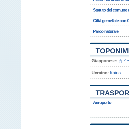
Statuto del comune 
Città gemellate con 
Parco naturale
TOPONIMI
Giapponese:
カイ
Ucraino:
Каїно
TRASPORT
Aeroporto