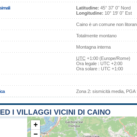
simali
Latitudine:
45° 37' 0'' Nord
Longitudine:
10° 19' 0'' Est
Caino è un comune non litora
Totalmente montano
Montagna interna
UTC
+1:00 (Europe/Rome)
Ora legale : UTC +2:00
Ora solare : UTC +1:00
ica
Zona 2: sismicità media, PGA f
ED I VILLAGGI VICINI DI CAINO
+
−