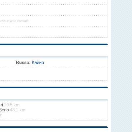
nessun altro comune.
Russo:
Кайно
ari
20.5 km
Serio
48.1 km
km