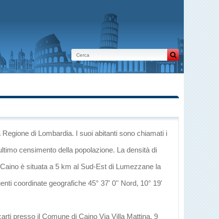
a Regione di Lombardia
. I suoi abitanti sono chiamati i
ultimo censimento della popolazione. La densità di
 Caino è situata a 5 km al Sud-Est di
Lumezzane
la
uenti coordinate geografiche 45° 37' 0'' Nord, 10° 19'
carti presso il Comune di Caino Via Villa Mattina, 9