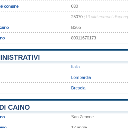
 del comune
030
25070
(13 altri comuni dispon
Caino
B365
ino
80011670173
INISTRATIVI
Italia
Lombardia
Brescia
DI CAINO
ino
San Zenone
aino
12 aprile