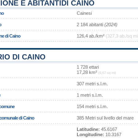
ONE E ABITANTIDI CAINO
no
Cainesi
o
2 184 abitanti
(2024)
ne di Caino
126,4 ab./km²
(327,3 ab./sq mi
IO DI CAINO
1 728 ettari
17,28 km²
(6,67 sq mi)
307 metri s.l.m.
e
1 metri s.l.m.
l comune
154 metri s.l.m.
a comunale di Caino
385 Metri sul livello del mare
Latitudine:
45.6167
Longitudine:
10.3167