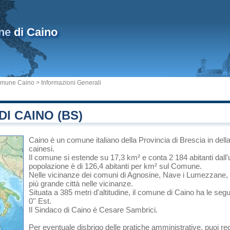
ne
di Caino
mune Caino
> Informazioni Generali
I CAINO (BS)
Caino
è un comune italiano
della Provincia di Brescia
in
dell
cainesi.
Il comune si estende su 17,3 km² e conta 2 184 abitanti dall'
popolazione è di 126,4 abitanti per km² sul Comune.
Nelle vicinanze dei comuni di
Agnosine
,
Nave
i
Lumezzane
,
più grande città nelle vicinanze.
Situata a 385 metri d'altitudine, il comune di Caino ha le seg
0'' Est.
Il Sindaco di Caino è Cesare Sambrici.
Per eventuale disbrigo delle pratiche amministrative, puoi re