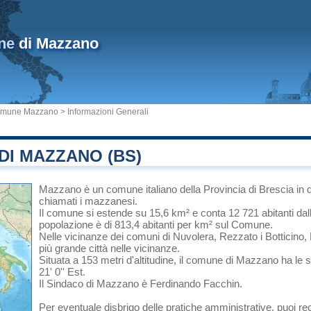
ne
di Mazzano
mune Mazzano
> Informazioni Generali
DI MAZZANO (BS)
Mazzano
è un comune italiano
della Provincia di Brescia
in
chiamati i mazzanesi.
Il comune si estende su 15,6 km² e conta 12 721 abitanti dal
popolazione è di 813,4 abitanti per km² sul Comune.
Nelle vicinanze dei comuni di
Nuvolera
,
Rezzato
i
Botticino
,
più grande città nelle vicinanze.
Situata a 153 metri d'altitudine, il comune di Mazzano ha le 
21' 0'' Est.
Il Sindaco di Mazzano è Ferdinando Facchin.
Per eventuale disbrigo delle pratiche amministrative, puoi 