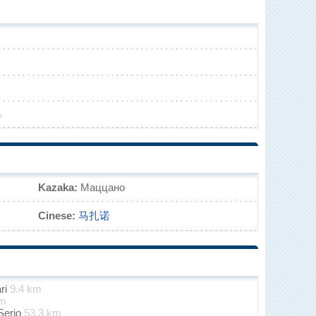
e
Kazaka:
Маццано
Cinese:
马扎诺
ari
9.4 km
km
Serio
53.3 km