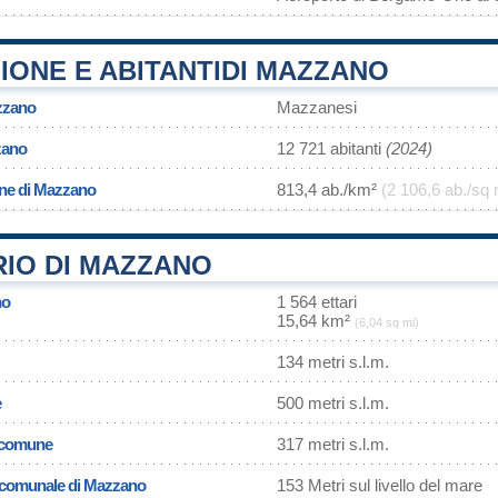
IONE E ABITANTIDI MAZZANO
zzano
Mazzanesi
zano
12 721 abitanti
(2024)
one di Mazzano
813,4 ab./km²
(2 106,6 ab./sq 
RIO DI MAZZANO
no
1 564 ettari
15,64 km²
(6,04 sq mi)
134 metri s.l.m.
e
500 metri s.l.m.
l comune
317 metri s.l.m.
a comunale di Mazzano
153 Metri sul livello del mare