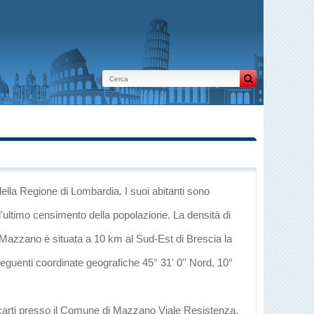
della Regione di Lombardia
. I suoi abitanti sono
l'ultimo censimento della popolazione. La densità di
 Mazzano è situata a 10 km al Sud-Est di
Brescia
la
seguenti coordinate geografiche 45° 31' 0'' Nord, 10°
recarti presso il Comune di Mazzano Viale Resistenza,