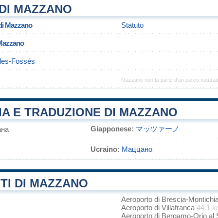
DI MAZZANO
 di Mazzano
Statuto
 Mazzano
des-Fossés
Mazzano non fa parte d'un parco natural
IA E TRADUZIONE DI MAZZANO
Giapponese:
マッツァーノ
на
Ucraino:
Маццано
TI DI MAZZANO
Aeroporto di Brescia-Montichi
Aeroporto di Villafranca
44.1 
Aeroporto di Bergamo-Orio al 