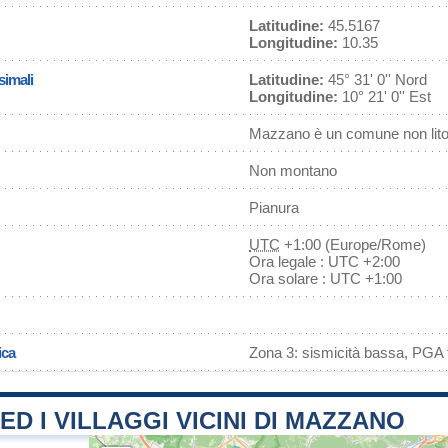
Latitudine:
45.5167
Longitudine:
10.35
simali
Latitudine:
45° 31' 0'' Nord
Longitudine:
10° 21' 0'' Est
Mazzano è un comune non lit
Non montano
Pianura
UTC
+1:00 (Europe/Rome)
Ora legale : UTC +2:00
Ora solare : UTC +1:00
ica
Zona 3: sismicità bassa, PGA f
 ED I VILLAGGI VICINI DI MAZZANO