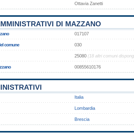
Ottavia Zanetti
MMINISTRATIVI DI MAZZANO
zzano
017107
 del comune
030
25080
(18 altri comuni dispon
azzano
00855610176
INISTRATIVI
Italia
Lombardia
Brescia