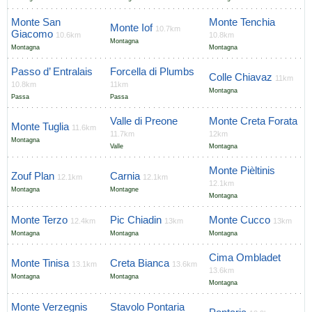
Monte San
Monte Tenchia
Monte Iof
10.7km
Giacomo
10.6km
10.8km
Montagna
Montagna
Montagna
Passo d’ Entralais
Forcella di Plumbs
Colle Chiavaz
11km
10.8km
11km
Montagna
Passa
Passa
Valle di Preone
Monte Creta Forata
Monte Tuglia
11.6km
11.7km
12km
Montagna
Valle
Montagna
Monte Pièltinis
Zouf Plan
Carnia
12.1km
12.1km
12.1km
Montagna
Montagne
Montagna
Monte Terzo
Pic Chiadin
Monte Cucco
12.4km
13km
13km
Montagna
Montagna
Montagna
Cima Ombladet
Monte Tinisa
Creta Bianca
13.1km
13.6km
13.6km
Montagna
Montagna
Montagna
Monte Verzegnis
Stavolo Pontaria