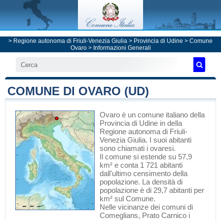
>
Regione autonoma di Friuli-Venezia Giulia
>
Provincia di Udine
>
Comune
Ovaro
> Informazioni Generali
COMUNE DI OVARO (UD)
Ovaro
è un comune italiano
della
Provincia di Udine
in
della
Regione autonoma di Friuli-
Venezia Giulia
. I suoi abitanti
sono chiamati i ovaresi.
Il comune si estende su 57,9
km² e conta 1 721 abitanti
dall'ultimo censimento della
popolazione. La densità di
popolazione è di 29,7 abitanti per
km² sul Comune.
Nelle vicinanze dei comuni di
Comeglians
,
Prato Carnico
i