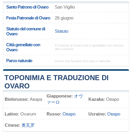
Santo Patrono di Ovaro
San Vigilio
Festa Patronale di Ovaro
26 giugno
Statuto del comune di
Statuto
Ovaro
Città gemellate con
Il Comune di Ovaro non è gemellato con nessun
Ovaro
altro comune.
Parco naturale
Ovaro non fa parte d'un parco naturale
TOPONIMIA E TRADUZIONE DI
OVARO
Giapponese:
オヴ
Bielorusso:
Авара
Kazaka:
Оваро
ァーロ
Latino:
Ovarum
Russo:
Оваро
Ucraino:
Оваро
Cinese:
奥瓦罗