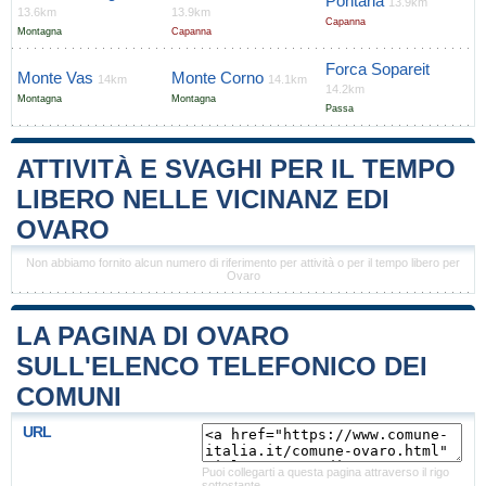
Pontaria
13.9km
13.6km
13.9km
Capanna
Montagna
Capanna
Forca Sopareit
Monte Vas
Monte Corno
14km
14.1km
14.2km
Montagna
Montagna
Passa
ATTIVITÀ E SVAGHI PER IL TEMPO
LIBERO NELLE VICINANZ EDI
OVARO
Non abbiamo fornito alcun numero di riferimento per attività o per il tempo libero per
Ovaro
LA PAGINA DI OVARO
SULL'ELENCO TELEFONICO DEI
COMUNI
URL
Puoi collegarti a questa pagina attraverso il rigo
sottostante.