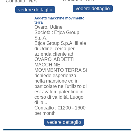
Contratto : N/A
vedere dettaglio
vedere dettaglio
Addetti macchine movimento
terra
Ovaro, Udine
Società : Etjca Group
S.p.A.
Etjca Group S.p.A. filiale
di Udine, cerca per
azienda cliente ad
OVARO: ADDETTI
MACCHINE
MOVIMENTO TERRA Si
richiede esperienza
nella mansione ed in
particolare nell'utilizzo di
escavatori. patentino in
corso di validità. Luogo
di la...
Contratto : €1200 - 1600
per month
vedere dettaglio