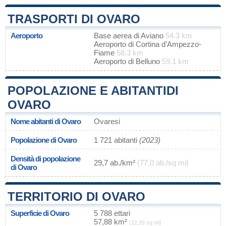
TRASPORTI DI OVARO
Aeroporto
Base aerea di Aviano
54.3 km
Aeroporto di Cortina d'Ampezzo-
Fiame
58.3 km
Aeroporto di Belluno
59.1 km
POPOLAZIONE E ABITANTIDI
OVARO
Nome abitanti di Ovaro
Ovaresi
Popolazione di Ovaro
1 721 abitanti
(2023)
Densità di popolazione
29,7 ab./km²
(77,0 ab./sq mi)
di Ovaro
TERRITORIO DI OVARO
Superficie di Ovaro
5 788 ettari
57,88 km²
(22,35 sq mi)