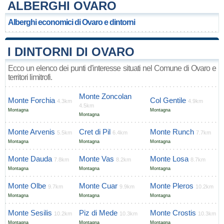
ALBERGHI OVARO
Alberghi economici di Ovaro e dintorni
I DINTORNI DI OVARO
Ecco un elenco dei punti d'interesse situati nel Comune di Ovaro e
territori limitrofi.
Monte Zoncolan
Monte Forchia
Col Gentile
4.3km
4.9km
4.5km
Montagna
Montagna
Montagna
Monte Arvenis
Cret di Pil
Monte Runch
5.5km
6.4km
7.7km
Montagna
Montagna
Montagna
Monte Dauda
Monte Vas
Monte Losa
7.8km
8.2km
8.7km
Montagna
Montagna
Montagna
Monte Olbe
Monte Cuar
Monte Pleros
9.7km
9.9km
10.2km
Montagna
Montagna
Montagna
Monte Sesilis
Piz di Mede
Monte Crostis
10.2km
10.3km
10.3km
Montagna
Montagna
Montagna