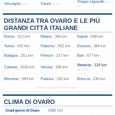
Treppo Ligosullo
16.3
Verzegnis
Sauris
14 km
14 km
km
DISTANZA TRA OVARO E LE PIÙ
GRANDI CITTÀ ITALIANE
Roma
: 512 km
Milano
: 306 km
Napoli
: 638 km
Torino
: 432 km
Palermo
: 932 km
Genova
: 384 km
Bologna
: 251 km
Firenze
: 327 km
Bari
: 677 km
Venezia
: 124 km
Catania
: 1016 km
Verona
: 186 km
più vicina
Messina
: 949 km
Padova
: 142 km
Brescia
: 230 km
Distanza calcolata in "linea d'aria" !
CLIMA DI OVARO
Gradi giorno di Ovaro
3386 GG