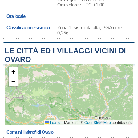
Ora solare : UTC +1:00
Ora locale
Classificazione sismica
Zona 1: sismicità alta, PGA oltre
0,25g.
LE CITTÀ ED I VILLAGGI VICINI DI
OVARO
+
−
Leaflet
|
Map data ©
OpenStreetMap
contributors
Comuni limitrofi di Ovaro