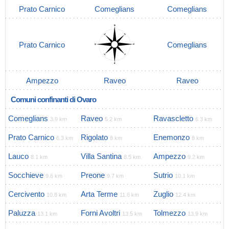
Prato Carnico
Comeglians
Comeglians
Prato Carnico
Comeglians
Ampezzo
Raveo
Raveo
Comuni confinanti di Ovaro
Comeglians
Raveo
Ravascletto
3.9 km
5.2 km
6.3 km
Prato Carnico
Rigolato
Enemonzo
6.3 km
8 km
8 km
Lauco
Villa Santina
Ampezzo
8.1 km
8.5 km
9.2 km
Socchieve
Preone
Sutrio
9.6 km
9.7 km
10.1 km
Cercivento
Arta Terme
Zuglio
10.8 km
11.6 km
12.4 km
Paluzza
Forni Avoltri
Tolmezzo
13.1 km
13.5 km
13.9 km