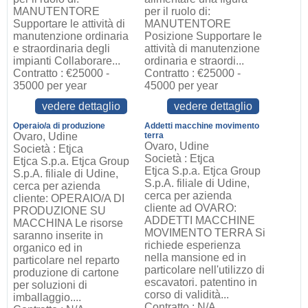
MANUTENTORE
per il ruolo di:
Supportare le attività di
MANUTENTORE
manutenzione ordinaria
Posizione Supportare le
e straordinaria degli
attività di manutenzione
impianti Collaborare...
ordinaria e straordi...
Contratto : €25000 -
Contratto : €25000 -
35000 per year
45000 per year
vedere dettaglio
vedere dettaglio
Operaio/a di produzione
Addetti macchine movimento
Ovaro, Udine
terra
Ovaro, Udine
Società : Etjca
Società : Etjca
Etjca S.p.a. Etjca Group
Etjca S.p.a. Etjca Group
S.p.A. filiale di Udine,
S.p.A. filiale di Udine,
cerca per azienda
cerca per azienda
cliente: OPERAIO/A DI
cliente ad OVARO:
PRODUZIONE SU
ADDETTI MACCHINE
MACCHINA Le risorse
MOVIMENTO TERRA Si
saranno inserite in
richiede esperienza
organico ed in
nella mansione ed in
particolare nel reparto
particolare nell'utilizzo di
produzione di cartone
escavatori. patentino in
per soluzioni di
corso di validità...
imballaggio....
Contratto : N/A