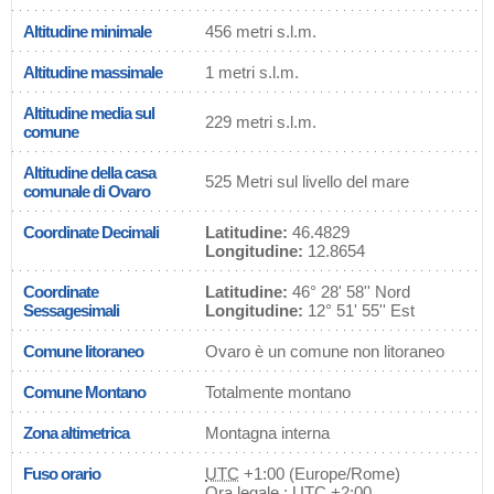
Altitudine minimale
456 metri s.l.m.
Altitudine massimale
1 metri s.l.m.
Altitudine media sul
229 metri s.l.m.
comune
Altitudine della casa
525 Metri sul livello del mare
comunale di Ovaro
Coordinate Decimali
Latitudine:
46.4829
Longitudine:
12.8654
Coordinate
Latitudine:
46° 28' 58'' Nord
Sessagesimali
Longitudine:
12° 51' 55'' Est
Comune litoraneo
Ovaro è un comune non litoraneo
Comune Montano
Totalmente montano
Zona altimetrica
Montagna interna
Fuso orario
UTC
+1:00 (Europe/Rome)
Ora legale : UTC +2:00