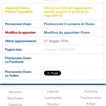
Aggiungi Ovaro a
Clicca sul link per aggiungere
Preferiti / segnalibro
questa pagina ai preferiti (o
segnalibro)
Promuovere Ovaro
Promuovere il comune di Ovaro
Modifica da apportare
Modifica da apportare Ovaro
Ultimo aggiornamento
27 Maggio 2025
Pagina data
4 Agosto 2026 05:27
Promuovere Ovaro
su Facebook
Promuovere Ovaro
su Twitter
Liguria
Toscana
Abruzzo
Lombardia
Trentino-Alto
Basilicata
Adige
Marche
Calabria