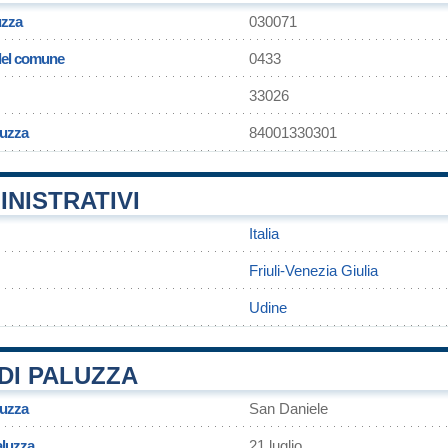
uzza
030071
 del comune
0433
33026
luzza
84001330301
INISTRATIVI
Italia
Friuli-Venezia Giulia
Udine
DI PALUZZA
luzza
San Daniele
aluzza
21 luglio