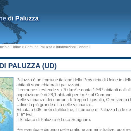
ne
di Paluzza
ncia di Udine
>
Comune Paluzza
> Informazioni Generali
I PALUZZA (UD)
Paluzza
è un comune italiano
della Provincia di Udine
in
dell
abitanti sono chiamati i paluzzani.
Il comune si estende su 70 km² e conta 1 967 abitanti dall'u
popolazione è di 28,1 abitanti per km² sul Comune.
Nelle vicinanze dei comuni di
Treppo Ligosullo
,
Cercivento
i
Udine
la più grande città nelle vicinanze.
Situata a 605 metri d'altitudine, il comune di Paluzza ha le s
1' 6'' Est.
Il Sindaco di Paluzza è Luca Scrignaro.
Per eventuale disbrigo delle pratiche amministrative, puoi r