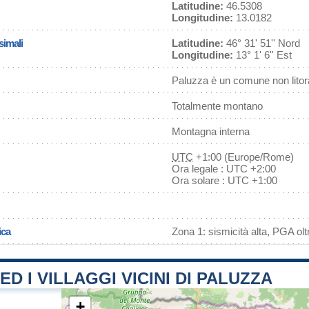
Latitudine:
46.5308
Longitudine:
13.0182
simali
Latitudine:
46° 31' 51'' Nord
Longitudine:
13° 1' 6'' Est
Paluzza è un comune non lito
Totalmente montano
Montagna interna
UTC
+1:00 (Europe/Rome)
Ora legale : UTC +2:00
Ora solare : UTC +1:00
ica
Zona 1: sismicità alta, PGA olt
ED I VILLAGGI VICINI DI PALUZZA
+