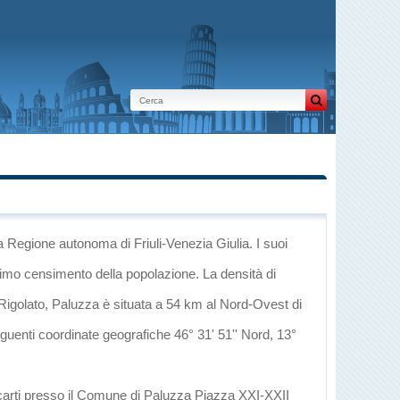
a Regione autonoma di Friuli-Venezia Giulia
. I suoi
ltimo censimento della popolazione. La densità di
Rigolato
, Paluzza è situata a 54 km al Nord-Ovest di
eguenti coordinate geografiche 46° 31' 51'' Nord, 13°
ecarti presso il Comune di Paluzza Piazza XXI-XXII