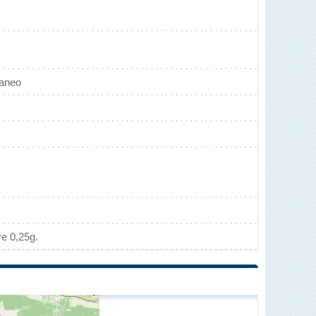
raneo
re 0,25g.