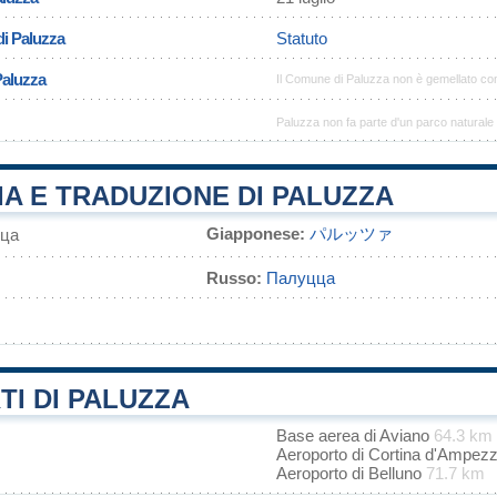
di Paluzza
Statuto
Paluzza
Il Comune di Paluzza non è gemellato co
Paluzza non fa parte d'un parco naturale
A E TRADUZIONE DI PALUZZA
Giapponese:
パルッツァ
ца
Russo:
Палуцца
I DI PALUZZA
Base aerea di Aviano
64.3 km
Aeroporto di Cortina d'Ampe
Aeroporto di Belluno
71.7 km