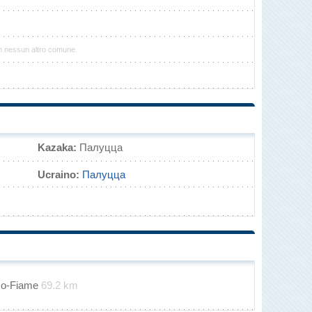
n nessun altro comune.
Kazaka:
Палуцца
Ucraino:
Палуцца
zzo-Fiame
69.2 km