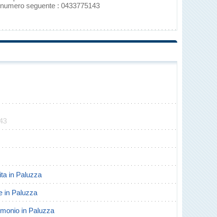
al numero seguente : 0433775143
143
cita in Paluzza
te in Paluzza
trimonio in Paluzza