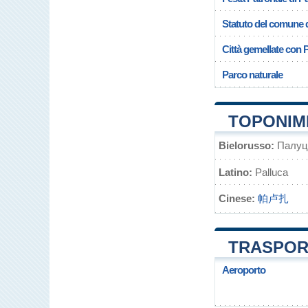
Statuto del comune 
Città gemellate con 
Parco naturale
TOPONIMI
Bielorusso:
Палуц
Latino:
Palluca
Cinese:
帕卢扎
TRASPORT
Aeroporto