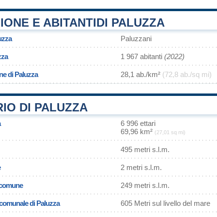
ONE E ABITANTIDI PALUZZA
uzza
Paluzzani
zza
1 967 abitanti
(2022)
ne di Paluzza
28,1 ab./km²
(72,8 ab./sq mi)
IO DI PALUZZA
a
6 996 ettari
69,96 km²
(27,01 sq mi)
495 metri s.l.m.
e
2 metri s.l.m.
l comune
249 metri s.l.m.
a comunale di Paluzza
605 Metri sul livello del mare