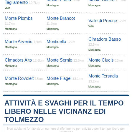
11km
11.5km
Tagliamento
10.7km
Montagna
Montagna
Valle
Monte Plombs
Monte Brancot
Valle di Preone
12km
11.7km
11.9km
Valle
Montagna
Montagna
Cimadors Basso
Monte Arvenis
Monticello
12km
12km
12.5km
Montagna
Montagna
Montagna
Cimadors Alto
Monte Sernio
Monte Ciucis
12.6km
12.6km
13km
Montagna
Montagna
Montagna
Monte Tersadia
Monte Rovoleit
Monte Flagel
13km
13.1km
13.2km
Montagna
Montagna
Montagna
ATTIVITÀ E SVAGHI PER IL TEMPO
LIBERO NELLE VICINANZ EDI
TOLMEZZO
Non abbiamo fornito alcun numero di riferimento per attività o per il tempo libero per