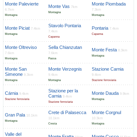
Monte Palevierte
Monte Piombada
Monte Vas
7km
6.7km
7.3km
Montagna
Montagna
Montagna
Stavolo Pontaria
Monte Piciat
Pontaria
7.4km
7.4km
7.4km
Montagna
Capanna
Capanna
Monte Oltreviso
Sella Chianzutan
Monte Festa
8.3km
7.6km
7.6km
Montagna
Montagna
Passa
Monte San
Monte Verzegnis
Stazione Carnia
Simeone
9.3km
9.4km
9.4km
Montagna
Montagna
Stazione ferroviaria
Stazione per la
Cárnia
Monte Dauda
9.4km
9.9km
Carnia
9.4km
Stazione ferroviaria
Montagna
Stazione ferroviaria
Crete di Palasecca
Monte Corgnul
Gran Pala
10.1km
10.1km
10.3km
Montagna
Cresta
Montagna
Valle del
Monte Fratta
Monte Cucco