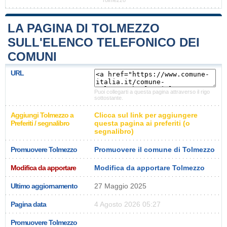
Tolmezzo
LA PAGINA DI TOLMEZZO
SULL'ELENCO TELEFONICO DEI
COMUNI
URL
Puoi collegarti a questa pagina attraverso il rigo
sottostante.
Aggiungi Tolmezzo a
Clicca sul link per aggiungere
Preferiti / segnalibro
questa pagina ai preferiti (o
segnalibro)
Promuovere Tolmezzo
Promuovere il comune di Tolmezzo
Modifica da apportare
Modifica da apportare Tolmezzo
Ultimo aggiornamento
27 Maggio 2025
Pagina data
4 Agosto 2026 05:27
Promuovere Tolmezzo