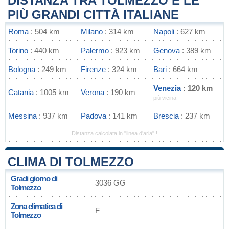
DISTANZA TRA TOLMEZZO E LE
PIÙ GRANDI CITTÀ ITALIANE
Roma
: 504 km
Milano
: 314 km
Napoli
: 627 km
Torino
: 440 km
Palermo
: 923 km
Genova
: 389 km
Bologna
: 249 km
Firenze
: 324 km
Bari
: 664 km
Venezia
: 120 km
Catania
: 1005 km
Verona
: 190 km
più vicina
Messina
: 937 km
Padova
: 141 km
Brescia
: 237 km
Distanza calcolata in "linea d'aria" !
CLIMA DI TOLMEZZO
Gradi giorno di
3036 GG
Tolmezzo
Zona climatica di
F
Tolmezzo