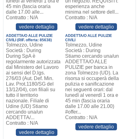
lunedì al venerdì 1 ora e
un negozio. REQUISITI:
45 min (fascia oraria
esperienza anche
dalle 17.00 alle...
minima nel settore dell...
Contratto : N/A
Contratto : N/A
vedere dettaglio
vedere dettaglio
ADDETTA/O ALLE PULIZIE
ADDETTA/O ALLE PULIZIE
CIVILI (RIF. offerta: 85638)
CIVILI
Tolmezzo, Udine
Tolmezzo, Udine
Società : During
Società : During
During SpA è
Stiamo cercando una/un
regolarmente autorizzata
ADDETTA/O ALLE
dal Ministero del Lavoro
PULIZIE per banca in
ai sensi del D.lgs.
zona Tolmezzo (UD). La
276/03 (Aut. Def. Min.
risorsa si occuperà della
Lav. Prot.1180/SG del
pulizia e sanificazione
13/12/04), con filiali su
nei seguenti orari: dal
tutto il territorio
lunedì al venerdì 1 ora e
nazionale. Filiale di
45 min (fascia oraria
Udine (UD) Stiamo
dalle 17.00 alle 21.00)
cercando una/un
#offer...
ADDETTA/...
Contratto : N/A
Contratto : N/A
vedere dettaglio
vedere dettaglio