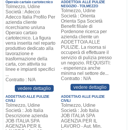
Operaio cartaio cartotecnico
ADDETTO/A ALLE PULIZIE
Tolmezzo, Udine
NEGOZIO - TOLMEZZO
Tolmezzo, Udine
Società : Adecco
Società : Orienta
Adecco Italia Profilo Per
Orienta Spa Società
azienda cliente
Benefit filiale di
ricerchiamo un/una
Pordenone ricerca per
Operaio cartaio
azienda cliente un
cartotecnico. La figura
ADDETTO/A ALLE
verra inserita nel reparto
PULIZIE. La risorsa si
produttivo dedicato alla
occuperà di effettuare il
lavorazione e
servizio di pulizia presso
trasformazione della
un negozio. REQUISITI:
carta, con attivita su
- esperienza anche
linee e impianti specifici
minima nel settore de...
...
Contratto : N/A
Contratto : N/A
vedere dettaglio
vedere dettaglio
ADDETTA/O ALLE PULIZIE
ADDETTA/O ALLE PULIZIE
CIVILI
CIVILI
Tolmezzo, Udine
Tolmezzo, Udine
Società : Job Italia
Società : Job Italia
Descrizione azienda
JOB ITALIA SPA
JOB ITALIA SPA
AGENZIA PER IL
AGENZIA PER IL
LAVORO - Aut. Min.