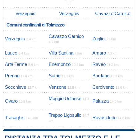
Verzegnis
Verzegnis
Cavazzo Carnico
Comuni confinanti di Tolmezzo
Cavazzo Carnico
Verzegnis
Zuglio
2.4 km
6.2 km
4.7 km
Lauco
Villa Santina
Amaro
6.4 km
7 km
7.3 km
Arta Terme
Enemonzo
Raveo
8.6 km
10.4 km
11.2 km
Preone
Sutrio
Bordano
11.4 km
12.1 km
12.3 km
Socchieve
Venzone
Cercivento
12.7 km
12.8 km
13.6 km
Moggio Udinese
14.3
Ovaro
Paluzza
13.9 km
14.3 km
km
Treppo Ligosullo
14.7
Trasaghis
Ravascletto
14.6 km
14.8 km
km