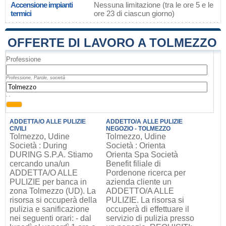
Accensione impianti
Nessuna limitazione (tra le ore 5 e le
termici
ore 23 di ciascun giorno)
OFFERTE DI LAVORO A TOLMEZZO
Professione
Professione, Parole, società
, ,
ADDETTA/O ALLE PULIZIE
ADDETTO/A ALLE PULIZIE
CIVILI
NEGOZIO - TOLMEZZO
Tolmezzo, Udine
Tolmezzo, Udine
Società : During
Società : Orienta
DURING S.P.A. Stiamo
Orienta Spa Società
cercando una/un
Benefit filiale di
ADDETTA/O ALLE
Pordenone ricerca per
PULIZIE per banca in
azienda cliente un
zona Tolmezzo (UD). La
ADDETTO/A ALLE
risorsa si occuperà della
PULIZIE. La risorsa si
pulizia e sanificazione
occuperà di effettuare il
nei seguenti orari: - dal
servizio di pulizia presso