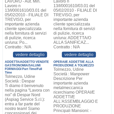
LAVORO - Aut. Min.
Lavoro n
Lavoro n
13/I/0001610/03.01 del
13/I/0001610/03.01 del
05/02/2010 - FILIALE DI
05/02/2010 - FILIALE DI
TREVISO, per
TREVISO, per
importante azienda
importante azienda
cliente specializzata
cliente specializzata
nella fornitura di servizi
nella fornitura di servizi
di pulizie, ricerca
di pulizie, ricerca
un/una: ADDETTA/O
un/una: Po...
ALLA SANIFICAZ...
Contratto : N/A
Contratto : N/A
vedere dettaglio
vedere dettaglio
ADDETTA/ADDETTO VENDITE
OPERAI/E ADDETTI/E ALLA
GASTRONOMIA/SALUMI
PRODUZIONE A TOLMEZZO
FORMAGGI Part Time/Full
Tolmezzo, Udine
Time
Società : Manpower
Tolmezzo, Udine
Descrizione Per
Società : Despar
importante azienda
Ti diamo il benvenuto
metalmeccanica
nella pagina “Lavora con
ricerchiamo OPERAI/E
noi” di Despar Nord
ADDETTI/E
(Aspiag Service S.r.l.):
ALL'ASSEMBLAGGIO E
entra a far parte del
PRODUZIONE
nostro team! Siamo
Principali Mansioni: -
concessionari dei