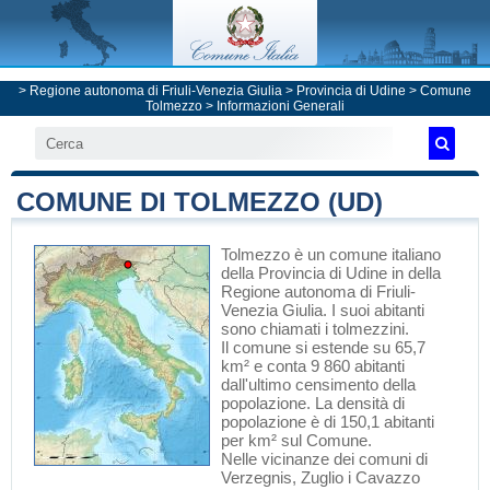
>
Regione autonoma di Friuli-Venezia Giulia
>
Provincia di Udine
>
Comune
Tolmezzo
> Informazioni Generali
COMUNE DI TOLMEZZO (UD)
Tolmezzo
è un comune italiano
della Provincia di Udine
in
della
Regione autonoma di Friuli-
Venezia Giulia
. I suoi abitanti
sono chiamati i tolmezzini.
Il comune si estende su 65,7
km² e conta 9 860 abitanti
dall'ultimo censimento della
popolazione. La densità di
popolazione è di 150,1 abitanti
per km² sul Comune.
Nelle vicinanze dei comuni di
Verzegnis
,
Zuglio
i
Cavazzo