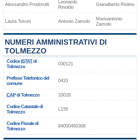
Leonardo
Alessandro Prodorutti
Gianalberto Riolino
Rinoldo
Marioantonio
Laura Tosoni
Antonio Zamolo
Zamolo
NUMERI AMMINISTRATIVI DI
TOLMEZZO
Codice
ISTAT
di
030121
Tolmezzo
Prefisso Telefonico del
0433
comune
CAP
di Tolmezzo
33028
Codice Catastale di
L195
Tolmezzo
Codice Fiscale di
84000450308
Tolmezzo