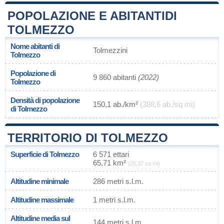
POPOLAZIONE E ABITANTIDI
TOLMEZZO
Nome abitanti di
Tolmezzini
Tolmezzo
Popolazione di
9 860 abitanti
(2022)
Tolmezzo
Densità di popolazione
150,1 ab./km²
(388,6 ab./sq mi)
di Tolmezzo
TERRITORIO DI TOLMEZZO
Superficie di Tolmezzo
6 571 ettari
65,71 km²
(25,37 sq mi)
Altitudine minimale
286 metri s.l.m.
Altitudine massimale
1 metri s.l.m.
Altitudine media sul
144 metri s.l.m.