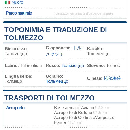
Nuoro
Parco naturale
Tolmezzo non fa parte d'un parco naturale
TOPONIMIA E TRADUZIONE DI
TOLMEZZO
Giapponese:
トル
Bielorusso:
Kazaka:
Тальмецца
Тольмеццо
メッツォ
Latino:
Tulmentium
Russo:
Тольмеццо
Sloveno:
Tolmeč
Lingua serba:
Ucraino:
Cinese:
托尔梅佐
Толмецо
Тольмеццо
TRASPORTI DI TOLMEZZO
Aeroporto
Base aerea di Aviano
52.2 km
Aeroporto di Belluno
64.6 km
Aeroporto di Cortina d'Ampezzo-
Fiame
71.7 km