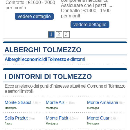
componenti meccanici.
Contratto : €1600 - 2000
Assicurare che i pezzi l...
per month
Contratto : €1300 - 1500
per month
vedere dettaglio
vedere dettaglio
1
2
3
ALBERGHI TOLMEZZO
Alberghi economici di Tolmezzo e dintorni
I DINTORNI DI TOLMEZZO
Ecco un elenco dei punti d'interesse situati nel Comune di Tolmezzo
e territori limitrofi.
Monte Strabût
Monte Alz
Monte Amariana
2.9km
4.1km
5km
Montagna
Montagna
Montagna
Sella Pradut
Monte Faèit
Monte Cuar
5km
6.3km
6.6km
Passa
Montagna
Montagna