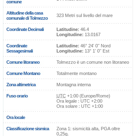
comune
Altitudine della casa
323 Metri sul livello del mare
comunale di Tolmezzo
Coordinate Decimali
Latitudine:
46.4
Longitudine:
13.0167
Coordinate
Latitudine:
46° 24' 0'' Nord
Sessagesimali
Longitudine:
13° 1' 0'' Est
Comune litoraneo
Tolmezzo è un comune non litoraneo
Comune Montano
Totalmente montano
Zona altimetrica
Montagna interna
Fuso orario
UTC
+1:00 (Europe/Rome)
Ora legale : UTC +2:00
Ora solare : UTC +1:00
Ora locale
Classificazione sismica
Zona 1: sismicità alta, PGA oltre
0,25g.