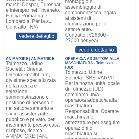
montaggio e
marchi Despar, Eurospar
assemblaggio di
e Interspar nel Triveneto,
componentistica legata
Emilia-Romagna e
ai sistemi di
Lombardia. Per la s...
illuminazione per il
Contratto : N/A
settore auto...
Contratto : €26300 -
vedere dettaglio
27000 per year
vedere dettaglio
ANIMATORE | ANIMATRICE
OPERAIO/A ADDETTO/A ALLA
Tolmezzo, Udine
MASCHIATURA - Tolmezzo
(UD)
Società : Orienta
Tolmezzo, Udine
Orienta HealthCare,
Società : SBE-VARVIT
divisione specializzata
Per la nostra unità locale
nella ricerca e
di Tolmezzo (UD)
selezione,
cerchiamo un/a
somministrazione e
operaio/a addetto/a alla
gestione di personale
maschiatura.
nel settore sanitario e
Responsabilità: Operare
socio-assistenziale
macchinari e
pubblico e privato, per
attrezzature per eseguire
inserimento presso casa
operazioni di
di riposo, ricerca:
maschiatura su
ANIMATORE | AN...