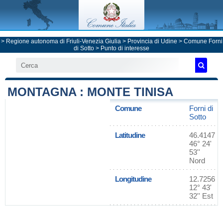
>
Regione autonoma di Friuli-Venezia Giulia
>
Provincia di Udine
>
Comune Forni
di Sotto
> Punto di interesse
MONTAGNA : MONTE TINISA
Comune
Forni di
Sotto
Latitudine
46.4147
46° 24'
53''
Nord
Longitudine
12.7256
12° 43'
32'' Est