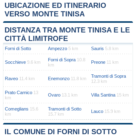
UBICAZIONE ED ITINERARIO
VERSO MONTE TINISA
Leaflet
|
Map data ©
OpenStreetMap
contributors
+
DISTANZA TRA MONTE TINISA E LE
−
CITTÀ LIMITROFE
Forni di Sotto
Ampezzo
5 km
Sauris
5.8 km
Forni di Sopra
10.8
Socchieve
9.6 km
Preone
11 km
km
Tramonti di Sopra
Raveo
11.4 km
Enemonzo
11.8 km
12.3 km
Prato Carnico
13
Ovaro
13.1 km
Villa Santina
15 km
km
Comeglians
15.6
Tramonti di Sotto
Lauco
15.9 km
km
15.7 km
IL COMUNE DI FORNI DI SOTTO