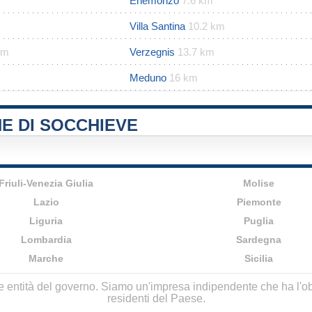
Enemonzo
7.6 km
Villa Santina
10.2 km
km
Verzegnis
13.7 km
Meduno
16 km
E DI SOCCHIEVE
Friuli-Venezia Giulia
Molise
Lazio
Piemonte
Liguria
Puglia
Lombardia
Sardegna
Marche
Sicilia
lle entità del governo. Siamo un'impresa indipendente che ha l'obbi
residenti del Paese.