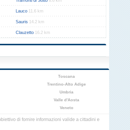
Tramonti di Sotto
8.6 km
Lauco
11.6 km
Sauris
14.2 km
Clauzetto
16.2 km
Toscana
Trentino-Alto Adige
Umbria
Valle d'Aosta
Veneto
ettivo di fornire informazioni valide a cittadini e