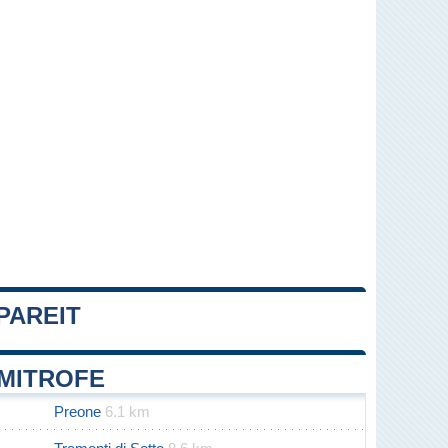
PAREIT
Leaflet
|
Map data ©
OpenStreetMap
contributors
IMITROFE
Preone
6.1 km