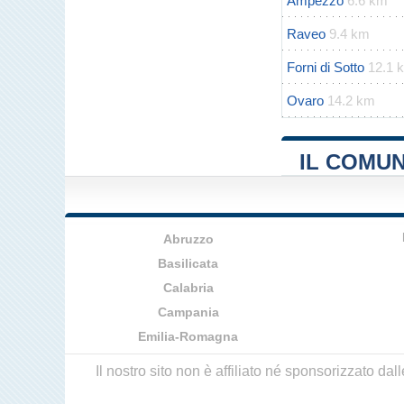
Ampezzo
6.6 km
Raveo
9.4 km
Forni di Sotto
12.1 
Ovaro
14.2 km
IL COMUN
Abruzzo
Basilicata
Calabria
Campania
Emilia-Romagna
Il nostro sito non è affiliato né sponsorizzato da