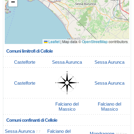
−
Leaflet
|
Map data ©
OpenStreetMap
contributors
Comuni limitrofi di Cellole
Castelforte
Sessa Aurunca
Sessa Aurunca
Castelforte
Sessa Aurunca
Falciano del
Falciano del
Massico
Massico
Comuni confinanti di Cellole
Sessa Aurunca
Falciano del
7.7
Mondragone