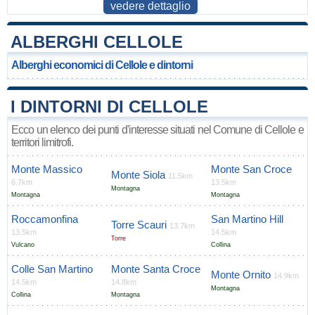
vedere dettaglio
ALBERGHI CELLOLE
Alberghi economici di Cellole e dintorni
I DINTORNI DI CELLOLE
Ecco un elenco dei punti d'interesse situati nel Comune di Cellole e
territori limitrofi.
Monte Massico
Monte San Croce
Monte Siola
11.5km
6.7km
13.5km
Montagna
Montagna
Montagna
Roccamonfina
San Martino Hill
Torre Scauri
13.7km
13.5km
14.5km
Torre
Vulcano
Collina
Colle San Martino
Monte Santa Croce
Monte Ornito
14.9km
14.5km
14.8km
Montagna
Collina
Montagna