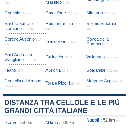
10.6 km
Massico
km
9.2 km
Carinola
Castelforte
Minturno
10.9 km
11.1 km
11.1 km
Santi Cosma e
Roccamonfina
Spigno Saturnia
14.2
15
Damiano
11.1 km
km
km
Coreno Ausonio
Conca della
16.7
Francolise
17.1 km
Campania
km
18 km
Sant'Andrea del
Galluccio
Vallemaio
18.3 km
18.4 km
Garigliano
18.1 km
Teano
Ausonia
Sparanise
18.5 km
19.5 km
20.2 km
Cancello ed Arnone
Marzano Appio
20.4
Tora e Piccilli
20.4 km
20.4 km
km
DISTANZA TRA CELLOLE E LE PIÙ
GRANDI CITTÀ ITALIANE
Napoli
: 52 km
più
Roma
: 138 km
Milano
: 606 km
vicina