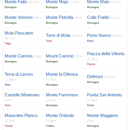
Monte Faito
Monte Majo
Monte Maio
15.1km
17.2km
17.2km
Montagna
Montagna
Montagna
Monte Vomero
Monte Petrella
Colle Friello
19km
19km
20.1km
Montagna
Montagna
Montagna
Molo Pescatori
Torre di Mola
Porto Nuovo
20.8km
20.9km
20.7km
Torre
Porto
Talpa
Piazza della Vittoria
Monte Camino
Mount Camino
21km
21km
21.3km
Montagna
Montagna
Piazza
Terra di Lavoro
Monte la Difensa
Defenze
21.6km
21.3km
21.6km
Montagna
Area
Montagna
Castello Miramare
Monte Fammera
Punta San Antonio
22km
22.4km
22.8km
Torre
Montagna
Punto
Mausoleo Planco
Monte Orlando
Monte Maggiore
22.9km
22.9km
23km
Tombe
Collina
Montagna