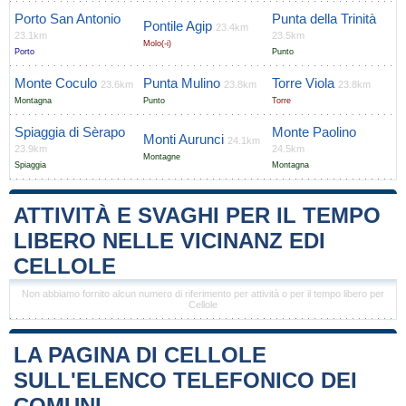
Porto San Antonio
Punta della Trinità
Pontile Agip
23.4km
23.1km
23.5km
Molo(-i)
Porto
Punto
Monte Coculo
Punta Mulino
Torre Viola
23.6km
23.8km
23.8km
Montagna
Punto
Torre
Spiaggia di Sèrapo
Monte Paolino
Monti Aurunci
24.1km
23.9km
24.5km
Montagne
Spiaggia
Montagna
ATTIVITÀ E SVAGHI PER IL TEMPO
LIBERO NELLE VICINANZ EDI
CELLOLE
Non abbiamo fornito alcun numero di riferimento per attività o per il tempo libero per
Cellole
LA PAGINA DI CELLOLE
SULL'ELENCO TELEFONICO DEI
COMUNI