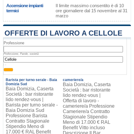
Accensione impianti
Il limite massimo consentito è di 10
termici
ore giornaliere dal 15 novembre al 31
marzo
OFFERTE DI LAVORO A CELLOLE
Professione
Professione, Parole, società
, ,
Barista per turno serale - Baia
cameriere/a
Domizia Sud
Baia Domizia, Caserta
Baia Domizia, Caserta
Società : bar ristorante
Società : bar ristorante
lido rendez-vous |
lido rendez-vous |
Offerta di lavoro -
Barista per turno serale -
cameriere/a Professione
Baia Domizia Sud
Cameriere/a Contratto
Professione Barista
Stagionale Stipendio
Contratto Stagionale
Meno di 17.000 € RAL
Stipendio Meno di
Benefit Vitto incluso
17.000 € RAL Benefit
Descrizione Il Bar