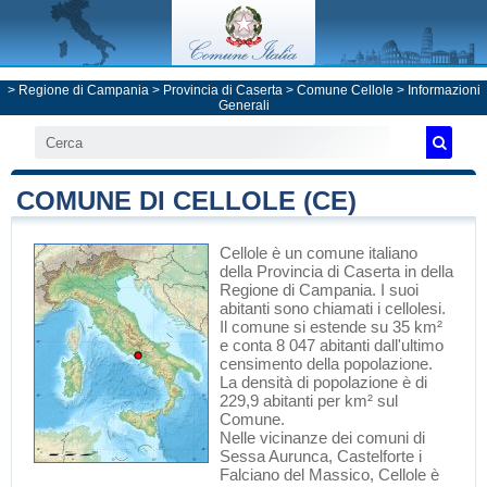
>
Regione di Campania
>
Provincia di Caserta
>
Comune Cellole
> Informazioni
Generali
COMUNE DI CELLOLE (CE)
Cellole
è un comune italiano
della Provincia di Caserta
in
della
Regione di Campania
. I suoi
abitanti sono chiamati i cellolesi.
Il comune si estende su 35 km²
e conta 8 047 abitanti dall'ultimo
censimento della popolazione.
La densità di popolazione è di
229,9 abitanti per km² sul
Comune.
Nelle vicinanze dei comuni di
Sessa Aurunca
,
Castelforte
i
Falciano del Massico
, Cellole è