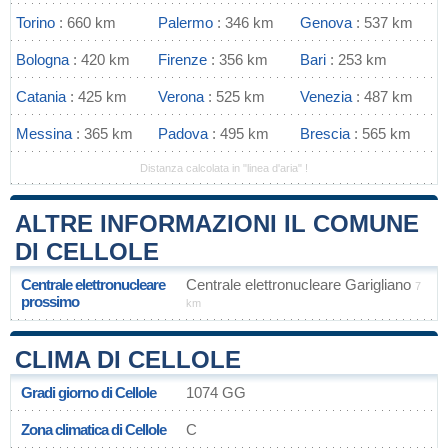
Torino
: 660 km
Palermo
: 346 km
Genova
: 537 km
Bologna
: 420 km
Firenze
: 356 km
Bari
: 253 km
Catania
: 425 km
Verona
: 525 km
Venezia
: 487 km
Messina
: 365 km
Padova
: 495 km
Brescia
: 565 km
Distanza calcolata in "linea d'aria" !
ALTRE INFORMAZIONI IL COMUNE
DI CELLOLE
Centrale elettronucleare
Centrale elettronucleare Garigliano
7
prossimo
km
CLIMA DI CELLOLE
Gradi giorno di Cellole
1074 GG
Zona climatica di Cellole
C