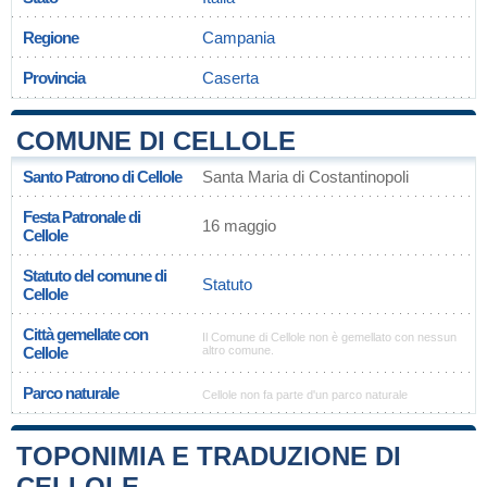
Regione
Campania
Provincia
Caserta
COMUNE DI CELLOLE
Santo Patrono di Cellole
Santa Maria di Costantinopoli
Festa Patronale di
16 maggio
Cellole
Statuto del comune di
Statuto
Cellole
Città gemellate con
Il Comune di Cellole non è gemellato con nessun
Cellole
altro comune.
Parco naturale
Cellole non fa parte d'un parco naturale
TOPONIMIA E TRADUZIONE DI
CELLOLE