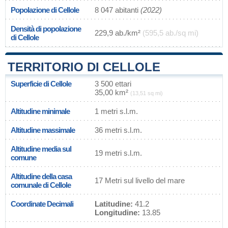
Popolazione di Cellole
8 047 abitanti
(2022)
Densità di popolazione
229,9 ab./km²
(595,5 ab./sq mi)
di Cellole
TERRITORIO DI CELLOLE
Superficie di Cellole
3 500 ettari
35,00 km²
(13,51 sq mi)
Altitudine minimale
1 metri s.l.m.
Altitudine massimale
36 metri s.l.m.
Altitudine media sul
19 metri s.l.m.
comune
Altitudine della casa
17 Metri sul livello del mare
comunale di Cellole
Coordinate Decimali
Latitudine:
41.2
Longitudine:
13.85