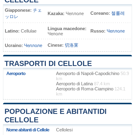
Giapponese:
チェ
Coreano:
첼롤레
Kazaka:
Челлоле
ッロレ
Lingua macedone:
Latino:
Cellulae
Russo:
Челлоле
Челоле
Cinese:
切洛莱
Ucraino:
Челлоле
TRASPORTI DI CELLOLE
Aeroporto
Aeroporto di Napoli-Capodichino
50.9
km
Aeroporto di Latina
87.4 km
Aeroporto di Roma-Ciampino
124.1
km
POPOLAZIONE E ABITANTIDI
CELLOLE
Nome abitanti di Cellole
Cellolesi