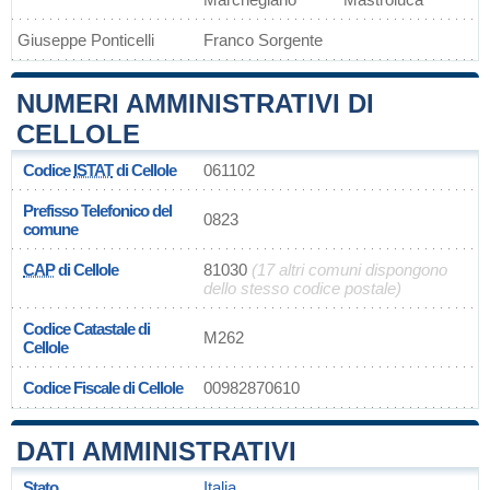
Giuseppe Ponticelli
Franco Sorgente
NUMERI AMMINISTRATIVI DI
CELLOLE
Codice
ISTAT
di Cellole
061102
Prefisso Telefonico del
0823
comune
CAP
di Cellole
81030
(17 altri comuni dispongono
dello stesso codice postale)
Codice Catastale di
M262
Cellole
Codice Fiscale di Cellole
00982870610
DATI AMMINISTRATIVI
Stato
Italia