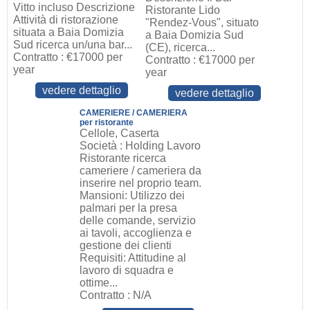
Vitto incluso Descrizione
Ristorante Lido
Attività di ristorazione
"Rendez-Vous", situato
situata a Baia Domizia
a Baia Domizia Sud
Sud ricerca un/una bar...
(CE), ricerca...
Contratto : €17000 per
Contratto : €17000 per
year
year
vedere dettaglio
vedere dettaglio
CAMERIERE / CAMERIERA
per ristorante
Cellole, Caserta
Società : Holding Lavoro
Ristorante ricerca
cameriere / cameriera da
inserire nel proprio team.
Mansioni: Utilizzo dei
palmari per la presa
delle comande, servizio
ai tavoli, accoglienza e
gestione dei clienti
Requisiti: Attitudine al
lavoro di squadra e
ottime...
Contratto : N/A