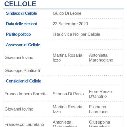
CELLOLE
Sindaco di Cellole
Guido Di Leone
Data delle elezioni
22 Settembre 2020
Partito politico
lista civica Noi per Cellole
Assessori di Cellole
Martina Rosaria
Antonietta
Giovanni Iovino
Izzo
Marchegiano
Giuseppe Ponticelli
Consiglieri di Cellole
Fiore Renzo
Franco Impero Barretta
Simona Di Paolo
D'Onofrio
Martina Rosaria
Filomena
Giovanni Iovino
Izzo
Lauretano
Antonietta
Giuseppina
Francesco Lauretano
Marchegiano
Mastroluca