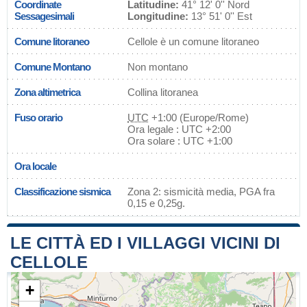
Coordinate
Latitudine:
41° 12' 0'' Nord
Sessagesimali
Longitudine:
13° 51' 0'' Est
Comune litoraneo
Cellole è un comune litoraneo
Comune Montano
Non montano
Zona altimetrica
Collina litoranea
Fuso orario
UTC
+1:00 (Europe/Rome)
Ora legale : UTC +2:00
Ora solare : UTC +1:00
Ora locale
Classificazione sismica
Zona 2: sismicità media, PGA fra
0,15 e 0,25g.
LE CITTÀ ED I VILLAGGI VICINI DI
CELLOLE
+