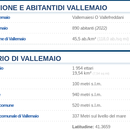
ONE E ABITANTIDI VALLEMAIO
lemaio
Vallemaiesi O Vallefreddani
emaio
890 abitanti
(2022)
ne di Vallemaio
45,5 ab./km²
(118,0 ab./sq mi)
IO DI VALLEMAIO
io
1 954 ettari
19,54 km²
(7,54 sq mi)
100 metri s.l.m.
e
940 metri s.l.m.
l comune
520 metri s.l.m.
a comunale di Vallemaio
337 Metri sul livello del mare
Latitudine:
41.3659