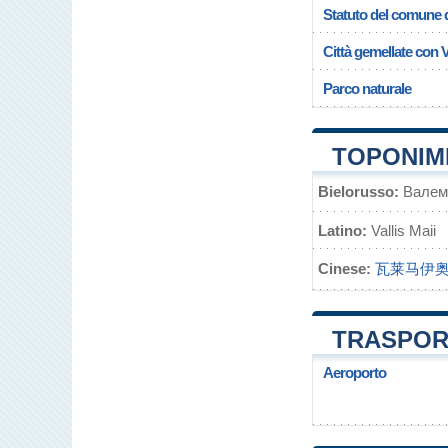
Statuto del comune d
Città gemellate con 
Parco naturale
TOPONIMI
Bielorusso:
Валем
Latino:
Vallis Maii
Cinese:
瓦莱马伊
TRASPORT
Aeroporto