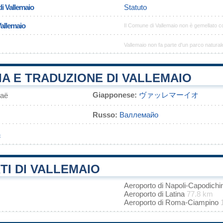
i Vallemaio
Statuto
Vallemaio
Il Comune di Vallemaio non è gemellato 
Vallemaio non fa parte d'un parco natural
A E TRADUZIONE DI VALLEMAIO
Giapponese:
ヴァッレマーイオ
аё
Russo:
Валлемайо
奥
I DI VALLEMAIO
Aeroporto di Napoli-Capodich
Aeroporto di Latina
77.8 km
Aeroporto di Roma-Ciampino