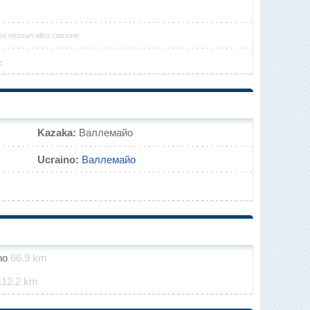
con nessun altro comune.
e
Kazaka:
Валлемайо
Ucraino:
Валлемайо
ino
66.9 km
112.2 km