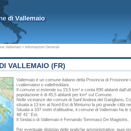
ne
di Vallemaio
ne Vallemaio
> Informazioni Generali
I VALLEMAIO (FR)
Vallemaio
è un comune italiano
della Provincia di Frosinone
i vallemaiesi o vallefreddani.
Il comune si estende su 19,5 km² e conta 890 abitanti dall'u
popolazione è di 45,5 abitanti per km² sul Comune.
Nelle vicinanze dei comuni di
Sant'Andrea del Garigliano
,
Co
situata a 13 km al Nord-Est di
Minturno
la più grande città ne
Situata a 337 metri d'altitudine, il comune di Vallemaio ha le
48' 41'' Est.
Il Sindaco di Vallemaio è Fernando Tommaso De Magistris.
Per eventuale disbrigo delle pratiche amministrative, puoi rec