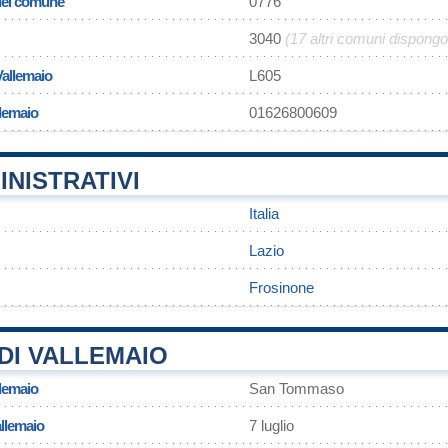
 del comune
0776
3040
(17 altri comuni dispongo
Vallemaio
L605
llemaio
01626800609
INISTRATIVI
Italia
Lazio
Frosinone
DI VALLEMAIO
llemaio
San Tommaso
allemaio
7 luglio