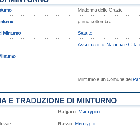
nturno
Madonna delle Grazie
inturno
primo settembre
di Minturno
Statuto
Associazione Nazionale Città 
Minturno
Minturno è un Comune del
Par
A E TRADUZIONE DI MINTURNO
Bulgaro:
Минтурно
Novae
Russo:
Минтурно