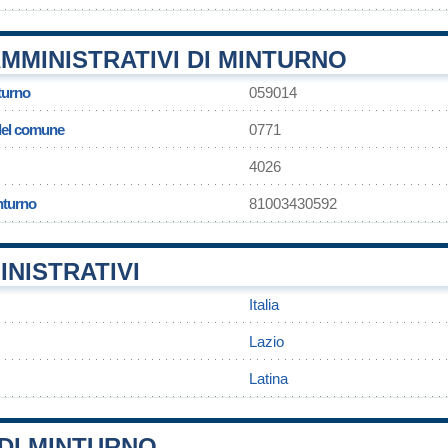
MMINISTRATIVI DI MINTURNO
turno
059014
 del comune
0771
4026
nturno
81003430592
INISTRATIVI
Italia
Lazio
Latina
DI MINTURNO