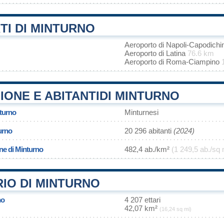
TI DI MINTURNO
Aeroporto di Napoli-Capodich
Aeroporto di Latina
76.6 km
Aeroporto di Roma-Ciampino
ONE E ABITANTIDI MINTURNO
nturno
Minturnesi
urno
20 296 abitanti
(2024)
ne di Minturno
482,4 ab./km²
(1 249,5 ab./sq 
IO DI MINTURNO
no
4 207 ettari
42,07 km²
(16,24 sq mi)