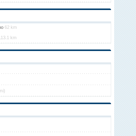
ino
62 km
113.1 km
mi)