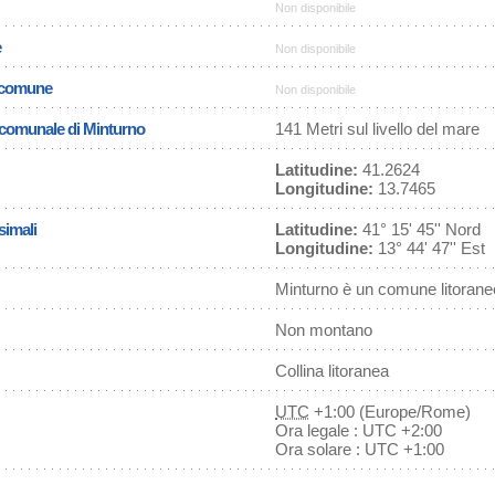
Non disponibile
e
Non disponibile
l comune
Non disponibile
a comunale di Minturno
141 Metri sul livello del mare
Latitudine:
41.2624
Longitudine:
13.7465
simali
Latitudine:
41° 15' 45'' Nord
Longitudine:
13° 44' 47'' Est
Minturno è un comune litorane
Non montano
Collina litoranea
UTC
+1:00 (Europe/Rome)
Ora legale : UTC +2:00
Ora solare : UTC +1:00