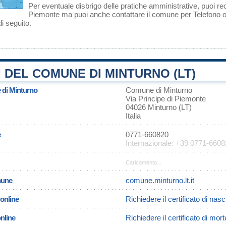
Per eventuale disbrigo delle pratiche amministrative, puoi re
Piemonte ma puoi anche contattare il comune per Telefono o p
i seguito.
 DEL COMUNE DI MINTURNO (LT)
 di Minturno
Comune di Minturno
Via Principe di Piemonte
04026 Minturno (LT)
Italia
e
0771-660820
Internazionale: +39 0771-660
Caricamento...
omune
comune.minturno.lt.it
 online
Richiedere il certificato di nasc
online
Richiedere il certificato di mor