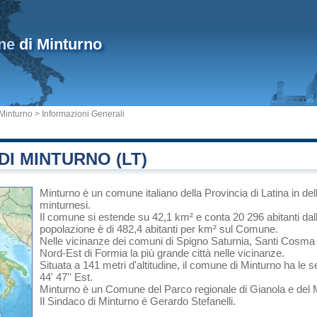
ne
di Minturno
Minturno
> Informazioni Generali
I MINTURNO (LT)
Minturno
è un comune italiano
della Provincia di Latina
in
del
minturnesi.
Il comune si estende su 42,1 km² e conta 20 296 abitanti dal
popolazione è di 482,4 abitanti per km² sul Comune.
Nelle vicinanze dei comuni di
Spigno Saturnia
,
Santi Cosma
Nord-Est di
Formia
la più grande città nelle vicinanze.
Situata a 141 metri d'altitudine, il comune di Minturno ha le 
44' 47'' Est.
Minturno è un Comune del
Parco regionale di Gianola e del 
Il Sindaco di Minturno è Gerardo Stefanelli.