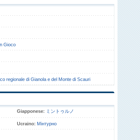
in Gioco
co regionale di Gianola e del Monte di Scauri
Giapponese:
ミントゥルノ
Ucraino:
Мінтурно