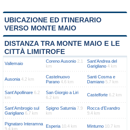
UBICAZIONE ED ITINERARIO
VERSO MONTE MAIO
Leaflet
|
Map data ©
OpenStreetMap
contributors
+
DISTANZA TRA MONTE MAIO E LE
−
CITTÀ LIMITROFE
Coreno Ausonio
2.1
Sant'Andrea del
Vallemaio
km
Garigliano
4 km
Castelnuovo
Santi Cosma e
Ausonia
4.2 km
Parano
4.6 km
Damiano
5.7 km
Sant'Apollinare
6.2
San Giorgio a Liri
Castelforte
6.2 km
km
6.2 km
Sant'Ambrogio sul
Spigno Saturnia
7.9
Rocca d'Evandro
Garigliano
6.7 km
km
9.4 km
Pignataro Interamna
Esperia
10.4 km
Minturno
10.7 km
9.4 km