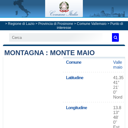
>
Regione di Lazio
>
Provincia di Frosinone
>
Comune Vallemaio
> Punto di
interesse
MONTAGNA : MONTE MAIO
Comune
Valle
maio
Latitudine
41.35
41°
21'
0''
Nord
Longitudine
13.8
13°
48'
0''
Est