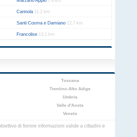
Marzano Appio
7.8 km
Carinola
11.2 km
Santi Cosma e Damiano
12.7 km
Francolise
13.1 km
Toscana
Trentino-Alto Adige
Umbria
Valle d'Aosta
Veneto
ettivo di fornire informazioni valide a cittadini e