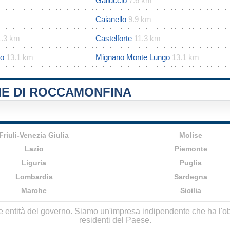
Galluccio
7.6 km
Caianello
9.9 km
1.3 km
Castelforte
11.3 km
co
13.1 km
Mignano Monte Lungo
13.1 km
NE DI ROCCAMONFINA
Friuli-Venezia Giulia
Molise
Lazio
Piemonte
Liguria
Puglia
Lombardia
Sardegna
Marche
Sicilia
lle entità del governo. Siamo un'impresa indipendente che ha l'obbi
residenti del Paese.