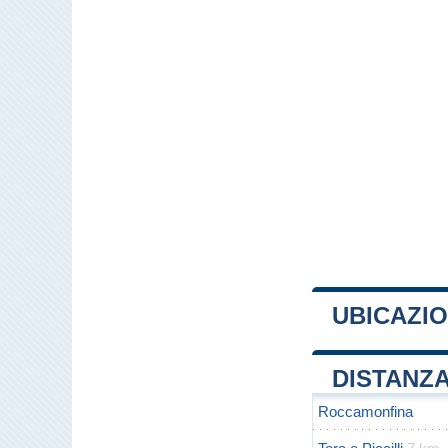
UBICAZI
+
DISTANZA
−
Roccamonfina