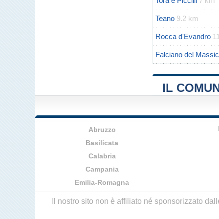
Tora e Piccilli
7 km
Teano
9.2 km
Rocca d'Evandro
1
Falciano del Massi
IL COMU
Abruzzo
Basilicata
Calabria
Campania
Emilia-Romagna
Il nostro sito non è affiliato né sponsorizzato da