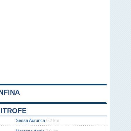
NFINA
Leaflet
|
Map data ©
OpenStreetMap
contributors
MITROFE
Sessa Aurunca
6.2 km