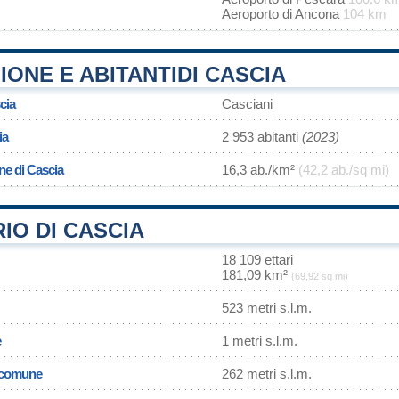
Aeroporto di Ancona
104 km
ONE E ABITANTIDI CASCIA
cia
Casciani
ia
2 953 abitanti
(2023)
ne di Cascia
16,3 ab./km²
(42,2 ab./sq mi)
IO DI CASCIA
18 109 ettari
181,09 km²
(69,92 sq mi)
523 metri s.l.m.
e
1 metri s.l.m.
l comune
262 metri s.l.m.