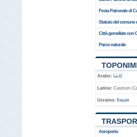
Festa Patronale di C
Statuto del comune 
Città gemellate con 
Parco naturale
TOPONIMI
Arabo:
كاشا
Latino:
Castrum Ca
Ucraino:
Кашія
TRASPORT
Aeroporto