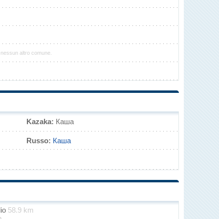
 nessun altro comune.
Kazaka:
Каша
Russo:
Каша
dio
58.9 km
m