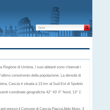
la Regione di Umbria
. I suoi abitanti sono chiamati i
l'ultimo censimento della popolazione. La densità di
 Nera
, Cascia è situata a 23 km al Sud-Est di
Spoleto
guenti coordinate geografiche 42° 43' 0'' Nord, 13° 1'
ecarti presso il Comune di Cascia Piazza Aldo Moro, 3