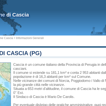
ne
di Cascia
ne Cascia
> Informazioni Generali
I CASCIA (PG)
Cascia
è un comune italiano
della Provincia di Perugia
in
del
casciani.
Il comune si estende su 181,1 km² e conta 2 953 abitanti dal
popolazione è di 16,3 abitanti per km² sul Comune.
Nelle vicinanze dei comuni di
Norcia
,
Poggiodomo
i
Vallo di
la più grande città nelle vicinanze.
Situata a 653 metri d'altitudine, il comune di Cascia ha le se
0'' Est.
Il Sindaco di Cascia è Mario De Carolis.
Per eventuale disbrigo delle pratiche amministrative, puoi r