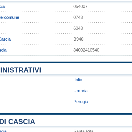
cia
054007
 del comune
0743
6043
Cascia
B948
scia
84002410540
INISTRATIVI
Italia
Umbria
Perugia
DI CASCIA
scia
Santa Rita