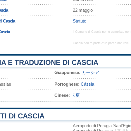
ascia
22 maggio
di Cascia
Statuto
Cascia
Il Comune di Cascia non è gemellato con
Cascia non fa parte d'un parco naturale
A E TRADUZIONE DI CASCIA
Giapponese:
カーシア
ssiae
Portoghese:
Cássia
Cinese:
卡夏
I DI CASCIA
Aeroporto di Perugia-Sant'Egi
Aeroporto di Pescara
100.6 k