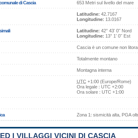
a comunale di Cascia
653 Metri sul livello del mare
Latitudine:
42.7167
Longitudine:
13.0167
simali
Latitudine:
42° 43' 0'' Nord
Longitudine:
13° 1' 0'' Est
Cascia è un comune non litor
Totalmente montano
Montagna interna
UTC
+1:00 (Europe/Rome)
Ora legale : UTC +2:00
Ora solare : UTC +1:00
ica
Zona 1: sismicità alta, PGA olt
ED I VILLAGGI VICINI DI CASCIA