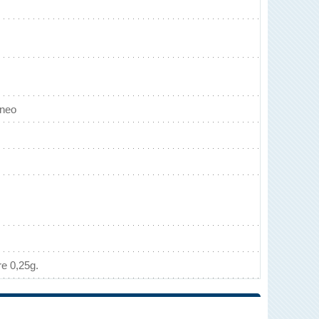
aneo
re 0,25g.