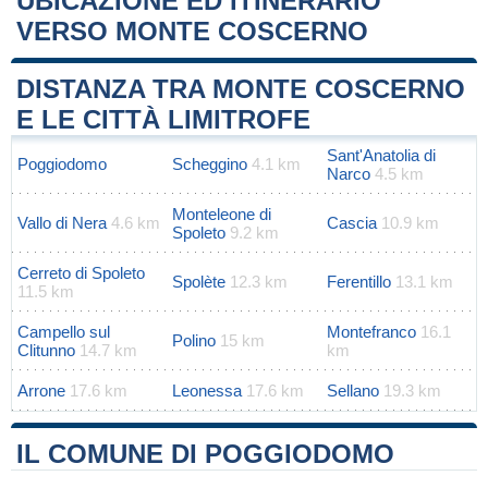
UBICAZIONE ED ITINERARIO
VERSO MONTE COSCERNO
Leaflet
|
Map data ©
OpenStreetMap
contributors
+
DISTANZA TRA MONTE COSCERNO
−
E LE CITTÀ LIMITROFE
Sant'Anatolia di
Poggiodomo
Scheggino
4.1 km
Narco
4.5 km
Monteleone di
Vallo di Nera
4.6 km
Cascia
10.9 km
Spoleto
9.2 km
Cerreto di Spoleto
Spolète
12.3 km
Ferentillo
13.1 km
11.5 km
Campello sul
Montefranco
16.1
Polino
15 km
Clitunno
14.7 km
km
Arrone
17.6 km
Leonessa
17.6 km
Sellano
19.3 km
IL COMUNE DI POGGIODOMO