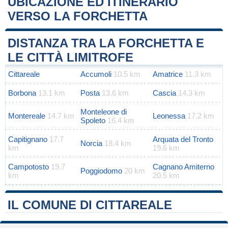
UBICAZIONE ED ITINERARIO
VERSO LA FORCHETTA
Leaflet
|
Map data ©
OpenStreetMap
contributors
+
DISTANZA TRA LA FORCHETTA E
−
LE CITTÀ LIMITROFE
Cittareale
Accumoli
10.5 km
Amatrice
11.3 km
Borbona
13.1 km
Posta
13.6 km
Cascia
14.3 km
Monteleone di
Montereale
14.7 km
Leonessa
17.2 km
Spoleto
16.4 km
Capitignano
17.7
Arquata del Tronto
Norcia
18.4 km
km
19.6 km
Campotosto
19.7
Cagnano Amiterno
Poggiodomo
20 km
km
20.5 km
IL COMUNE DI CITTAREALE