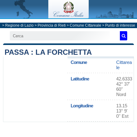
>
Regione di Lazio
>
Provincia di Rieti
>
Comune Cittareale
> Punto di interesse
PASSA : LA FORCHETTA
Comune
Cittarea
le
Latitudine
42.6333
42° 37'
60''
Nord
Longitudine
13.15
13° 9'
0'' Est