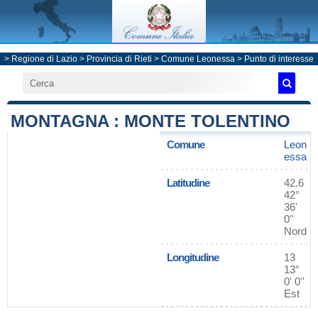
>
Regione di Lazio
>
Provincia di Rieti
>
Comune Leonessa
> Punto di interesse
MONTAGNA : MONTE TOLENTINO
Comune
Leon
essa
Latitudine
42.6
42°
36'
0''
Nord
Longitudine
13
13°
0' 0''
Est