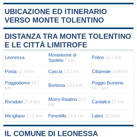
UBICAZIONE ED ITINERARIO
VERSO MONTE TOLENTINO
Leaflet
|
Map data ©
OpenStreetMap
contributors
+
DISTANZA TRA MONTE TOLENTINO
−
E LE CITTÀ LIMITROFE
Monteleone di
Leonessa
Polino
11.7 km
Spoleto
7 km
Posta
12.4 km
Cascia
13.1 km
Cittareale
13.8 km
Poggiodomo
14.1
Poggio Bustone
Borbona
14.3 km
km
14.7 km
Morro Reatino
15.6
Rivodutri
15.4 km
Cantalice
17 km
km
Micigliano
17.2 km
Ferentillo
17.3 km
Labro
18.3 km
IL COMUNE DI LEONESSA