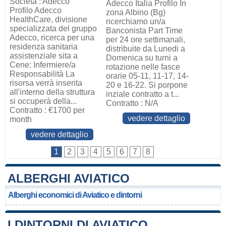
Società : Adecco
Adecco Italia Profilo In
Profilo Adecco
zona Albino (Bg)
HealthCare, divisione
ricerchiamo un/a
specializzata del gruppo
Banconista Part Time
Adecco, ricerca per una
per 24 ore settimanali,
residenza sanitaria
distribuite da Lunedi a
assistenziale sita a
Domenica su turni a
Cene: Infermiere/a
rotazione nelle fasce
Responsabilità La
orarie 05-11, 11-17, 14-
risorsa verrà inserita
20 e 16-22. Si porpone
all'interno della struttura
inziale contratto a t...
si occuperà della...
Contratto : N/A
Contratto : €1700 per
vedere dettaglio
month
vedere dettaglio
1
2
3
4
5
6
7
8
ALBERGHI AVIATICO
Alberghi economici di Aviatico e dintorni
I DINTORNI DI AVIATICO