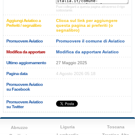
Puoi collegarti a questa pagina attraverso il rigo
sottostante.
Aggiungi Aviatico a
Clicca sul link per aggiungere
Preferiti / segnalibro
questa pagina ai preferiti (o
segnalibro)
Promuovere Aviatico
Promuovere il comune di Aviatico
Modifica da apportare
Modifica da apportare Aviatico
Ultimo aggiornamento
27 Maggio 2025
Pagina data
4 Agosto 2026 05:18
Promuovere Aviatico
su Facebook
Promuovere Aviatico
su Twitter
Liguria
Toscana
Abruzzo