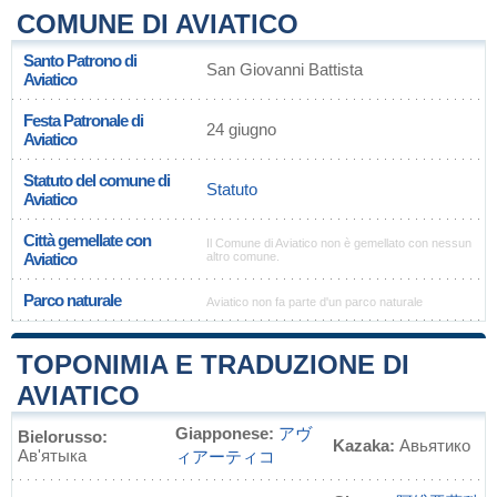
COMUNE DI AVIATICO
Santo Patrono di
San Giovanni Battista
Aviatico
Festa Patronale di
24 giugno
Aviatico
Statuto del comune di
Statuto
Aviatico
Città gemellate con
Il Comune di Aviatico non è gemellato con nessun
Aviatico
altro comune.
Parco naturale
Aviatico non fa parte d'un parco naturale
TOPONIMIA E TRADUZIONE DI
AVIATICO
Giapponese:
アヴ
Bielorusso:
Kazaka:
Авьятико
Ав'ятыка
ィアーティコ