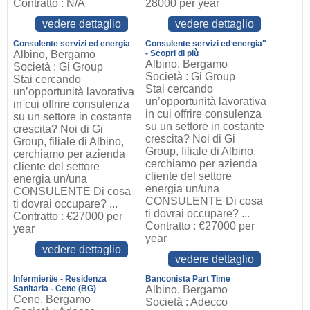
Contratto : N/A
28000 per year
vedere dettaglio
vedere dettaglio
Consulente servizi ed energia
Consulente servizi ed energia"
Albino, Bergamo
- Scopri di più
Albino, Bergamo
Società : Gi Group
Società : Gi Group
Stai cercando
Stai cercando
un’opportunità lavorativa
un’opportunità lavorativa
in cui offrire consulenza
in cui offrire consulenza
su un settore in costante
su un settore in costante
crescita? Noi di Gi
crescita? Noi di Gi
Group, filiale di Albino,
Group, filiale di Albino,
cerchiamo per azienda
cerchiamo per azienda
cliente del settore
cliente del settore
energia un/una
energia un/una
CONSULENTE Di cosa
CONSULENTE Di cosa
ti dovrai occupare? ...
ti dovrai occupare? ...
Contratto : €27000 per
Contratto : €27000 per
year
year
vedere dettaglio
vedere dettaglio
Infermieri/e - Residenza
Banconista Part Time
Sanitaria - Cene (BG)
Albino, Bergamo
Cene, Bergamo
Società : Adecco