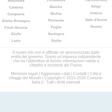
Lombardia
Trentino-Alto
Basilicata
Adige
Marche
Calabria
Umbria
Molise
Campania
Valle d'Aosta
Piemonte
Emilia-Romagna
Veneto
Puglia
Friuli-Venezia
Giulia
Sardegna
Lazio
Sicilia
Il nostro sito non è affiliato né sponsorizzato dalle
entità del governo. Siamo un'impresa indipendente
che ha l'obbiettivo di fornire informazioni valide a
cittadini e residenti del Paese.
Menzioni legali
|
Aggiornare i dati
|
Contatti
|
Città e
villaggi del Mondo
| Copyright © 2010-2026 Comune-
Italia.it : Tutti i diritti riservati