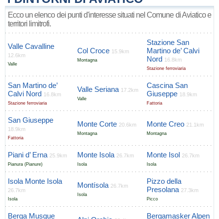
Ecco un elenco dei punti d'interesse situati nel Comune di Aviatico e
territori limitrofi.
Stazione San
Valle Cavalline
Col Croce
Martino de’ Calvi
15.9km
12.6km
Nord
16.8km
Montagna
Valle
Stazione ferroviaria
San Martino de’
Cascina San
Valle Seriana
17.2km
Calvi Nord
Giuseppe
16.8km
18.9km
Valle
Stazione ferroviaria
Fattoria
San Giuseppe
Monte Corte
Monte Creo
20.6km
21.1km
18.9km
Montagna
Montagna
Fattoria
Piani d’ Erna
Monte Isola
Monte Isol
25.9km
26.7km
26.7km
Pianura (Pianure)
Isola
Isola
Isola Monte Isola
Pizzo della
Montísola
26.7km
Presolana
26.7km
27.3km
Isola
Isola
Picco
Berga Musque
Bergamasker Alpen