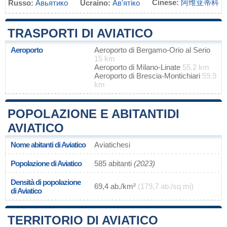
Cinese:
阿维亚蒂科
Russo:
Авьятико
Ucraino:
Ав'ятіко
TRASPORTI DI AVIATICO
Aeroporto
Aeroporto di Bergamo-Orio al Serio
15 km
Aeroporto di Milano-Linate
55.2 km
Aeroporto di Brescia-Montichiari
59.9
km
POPOLAZIONE E ABITANTIDI
AVIATICO
Nome abitanti di Aviatico
Aviatichesi
Popolazione di Aviatico
585 abitanti
(2023)
Densità di popolazione
69,4 ab./km²
(179,7 ab./sq mi)
di Aviatico
TERRITORIO DI AVIATICO