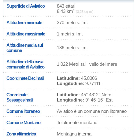
Superficie di Aviatico
843 ettari
8,43 km²
(3,25 sq mi)
Altitudine minimale
370 metri s.l.m.
Altitudine massimale
1 metri s.l.m.
Altitudine media sul
186 metri s.l.m.
comune
Altitudine della casa
1 022 Metri sul livello del mare
comunale di Aviatico
Coordinate Decimali
Latitudine:
45.8006
Longitudine:
9.77111
Coordinate
Latitudine:
45° 48' 2'' Nord
Sessagesimali
Longitudine:
9° 46' 16'' Est
Comune litoraneo
Aviatico è un comune non litoraneo
Comune Montano
Totalmente montano
Zona altimetrica
Montagna interna