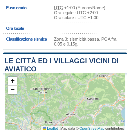
Fuso orario
UTC
+1:00 (Europe/Rome)
Ora legale : UTC +2:00
Ora solare : UTC +1:00
Ora locale
Classificazione sismica
Zona 3: sismicità bassa, PGA fra
0,05 e 0,15g.
LE CITTÀ ED I VILLAGGI VICINI DI
AVIATICO
+
−
Leaflet
|
Map data ©
OpenStreetMap
contributors