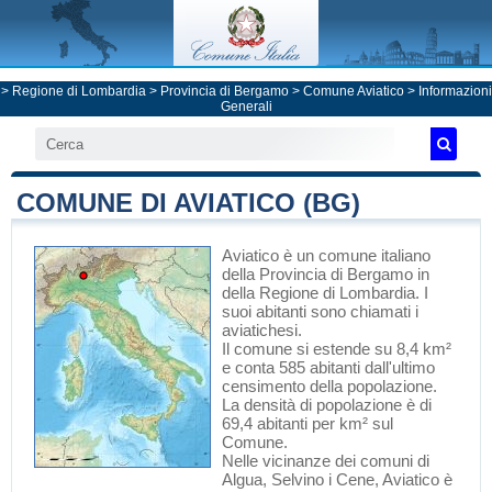
>
Regione di Lombardia
>
Provincia di Bergamo
>
Comune Aviatico
> Informazioni
Generali
COMUNE DI AVIATICO (BG)
Aviatico
è un comune italiano
della Provincia di Bergamo
in
della Regione di Lombardia
. I
suoi abitanti sono chiamati i
aviatichesi.
Il comune si estende su 8,4 km²
e conta 585 abitanti dall'ultimo
censimento della popolazione.
La densità di popolazione è di
69,4 abitanti per km² sul
Comune.
Nelle vicinanze dei comuni di
Algua
,
Selvino
i
Cene
, Aviatico è