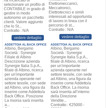
ha incaricato di
Elettromeccanici,
selezionare un profilo di
Meccatronici,
CONTABILE in grado di
Elettrotecnici e simili
gestire in modo
interessati ad opportunita
autonomo un pacchetto
di lavoro in linea con il
clienti. Valore aggiunto
percorso di st...
che lo St...
Contratto : N/A
Contratto : N/A
vedere dettaglio
vedere dettaglio
ADDETTO/A AL BACK OFFICE
ADDETTO/A AL BACK OFFICE
Albino, Bergamo
Albino, Bergamo
Società : Synergie
Società : Synergie
Filiale di Albino
Synergie Italia S.p.A.,
Descrizione azienda
filiale di Albino, ricerca
Synergie Italia S.p.A.,
per un'importante
filiale di Albino, ricerca
azienda operante nel
per un'importante
settore tessile, con sede
azienda operante nel
ad Albino, una figura da
settore tessile, con sede
inserire come Addetto/a
ad Albino, una figura da
Back Office. La risorsa
inserire come Addetto/a
sarà inserita all’interno
Back Office. Posizione
della Direzione
La risorsa sarà inserita
Vendite...
a...
Contratto : €25000 -