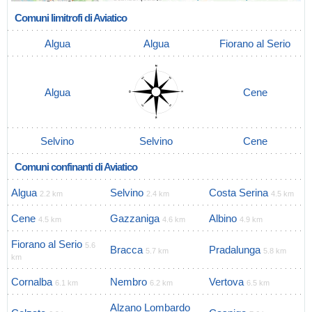
Comuni limitrofi di Aviatico
Algua
Algua
Fiorano al Serio
Algua
Cene
Selvino
Selvino
Cene
Comuni confinanti di Aviatico
Algua
Selvino
Costa Serina
2.2 km
2.4 km
4.5 km
Cene
Gazzaniga
Albino
4.5 km
4.6 km
4.9 km
Fiorano al Serio
5.6
Bracca
Pradalunga
5.7 km
5.8 km
km
Cornalba
Nembro
Vertova
6.1 km
6.2 km
6.5 km
Alzano Lombardo