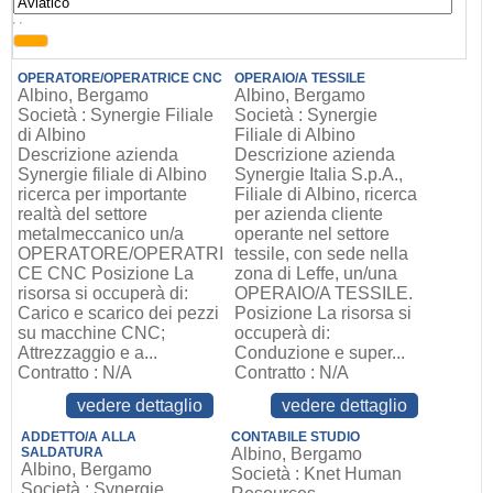
, ,
OPERATORE/OPERATRICE CNC
OPERAIO/A TESSILE
Albino, Bergamo
Albino, Bergamo
Società : Synergie Filiale
Società : Synergie
di Albino
Filiale di Albino
Descrizione azienda
Descrizione azienda
Synergie filiale di Albino
Synergie Italia S.p.A.,
ricerca per importante
Filiale di Albino, ricerca
realtà del settore
per azienda cliente
metalmeccanico un/a
operante nel settore
OPERATORE/OPERATRI
tessile, con sede nella
CE CNC Posizione La
zona di Leffe, un/una
risorsa si occuperà di:
OPERAIO/A TESSILE.
Carico e scarico dei pezzi
Posizione La risorsa si
su macchine CNC;
occuperà di:
Attrezzaggio e a...
Conduzione e super...
Contratto : N/A
Contratto : N/A
vedere dettaglio
vedere dettaglio
ADDETTO/A ALLA
CONTABILE STUDIO
SALDATURA
Albino, Bergamo
Albino, Bergamo
Società : Knet Human
Società : Synergie