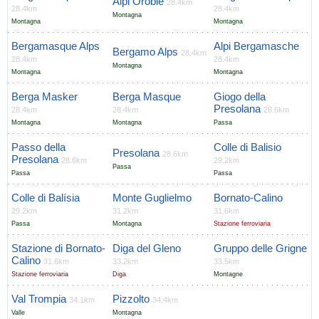
Alpi Orobie
28.4km
28.4km
28.4km
Montagna
Montagna
Montagna
Bergamasque Alps
Alpi Bergamasche
Bergamo Alps
28.4km
28.4km
28.4km
Montagna
Montagna
Montagna
Berga Masker
Berga Masque
Giogo della
Presolana
28.4km
28.4km
28.6km
Montagna
Montagna
Passa
Passo della
Colle di Balisio
Presolana
28.6km
Presolana
28.6km
29.2km
Passa
Passa
Passa
Colle di Balísia
Monte Guglielmo
Bornato-Calino
29.2km
31.2km
31.6km
Passa
Montagna
Stazione ferroviaria
Stazione di Bornato-
Diga del Gleno
Gruppo delle Grigne
Calino
31.6km
33.2km
33.5km
Stazione ferroviaria
Diga
Montagne
Val Trompia
Pizzolto
34.1km
34.4km
Valle
Montagna