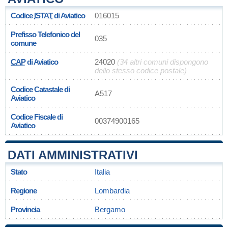
Codice
ISTAT
di Aviatico
016015
Prefisso Telefonico del
035
comune
CAP
di Aviatico
24020
(34 altri comuni dispongono
dello stesso codice postale)
Codice Catastale di
A517
Aviatico
Codice Fiscale di
00374900165
Aviatico
DATI AMMINISTRATIVI
Stato
Italia
Regione
Lombardia
Provincia
Bergamo