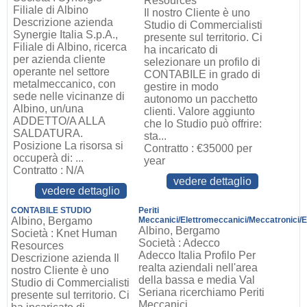
Resources
Filiale di Albino
Il nostro Cliente è uno
Descrizione azienda
Studio di Commercialisti
Synergie Italia S.p.A.,
presente sul territorio. Ci
Filiale di Albino, ricerca
ha incaricato di
per azienda cliente
selezionare un profilo di
operante nel settore
CONTABILE in grado di
metalmeccanico, con
gestire in modo
sede nelle vicinanze di
autonomo un pacchetto
Albino, un/una
clienti. Valore aggiunto
ADDETTO/A ALLA
che lo Studio può offrire:
SALDATURA.
sta...
Posizione La risorsa si
Contratto : €35000 per
occuperà di: ...
year
Contratto : N/A
vedere dettaglio
vedere dettaglio
CONTABILE STUDIO
Periti
Albino, Bergamo
Meccanici/Elettromeccanici/Meccatronici/El
Albino, Bergamo
Società : Knet Human
Società : Adecco
Resources
Adecco Italia Profilo Per
Descrizione azienda Il
realta aziendali nell'area
nostro Cliente è uno
della bassa e media Val
Studio di Commercialisti
Seriana ricerchiamo Periti
presente sul territorio. Ci
Meccanici,