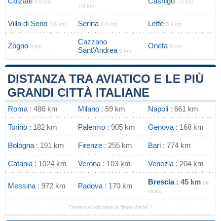
Colzate
Casnigo
6.9 km
7.6 km
7.4 km
Villa di Serio
Serina
Leffe
8.6 km
8.8 km
8.9 km
Cazzano
Zogno
Oneta
9 km
9 km
Sant'Andrea
9 km
DISTANZA TRA AVIATICO E LE PIÙ
GRANDI CITTÀ ITALIANE
Roma
: 486 km
Milano
: 59 km
Napoli
: 661 km
Torino
: 182 km
Palermo
: 905 km
Genova
: 168 km
Bologna
: 191 km
Firenze
: 255 km
Bari
: 774 km
Catania
: 1024 km
Verona
: 103 km
Venezia
: 204 km
Brescia
: 45 km
più
Messina
: 972 km
Padova
: 170 km
vicina
Distanza calcolata in "linea d'aria" !