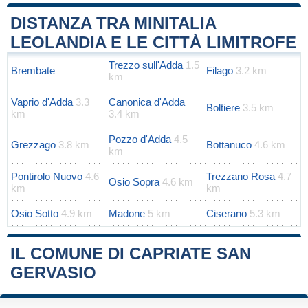
DISTANZA TRA MINITALIA
LEOLANDIA E LE CITTÀ LIMITROFE
Trezzo sull'Adda
1.5
Brembate
Filago
3.2 km
km
Vaprio d'Adda
3.3
Canonica d'Adda
Boltiere
3.5 km
km
3.4 km
Pozzo d'Adda
4.5
Grezzago
3.8 km
Bottanuco
4.6 km
km
Pontirolo Nuovo
4.6
Trezzano Rosa
4.7
Osio Sopra
4.6 km
km
km
Osio Sotto
4.9 km
Madone
5 km
Ciserano
5.3 km
IL COMUNE DI CAPRIATE SAN
GERVASIO