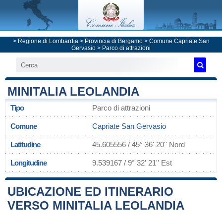
>
Regione di Lombardia
>
Provincia di Bergamo
>
Comune Capriate San
Gervasio
> Parco di attrazioni
MINITALIA LEOLANDIA
Tipo
Parco di attrazioni
Comune
Capriate San Gervasio
Latitudine
45.605556 / 45° 36' 20'' Nord
Longitudine
9.539167 / 9° 32' 21'' Est
UBICAZIONE ED ITINERARIO
VERSO MINITALIA LEOLANDIA
Leaflet
|
Map data ©
OpenStreetMap
contributors