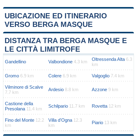
UBICAZIONE ED ITINERARIO
VERSO BERGA MASQUE
Leaflet
|
Map data ©
OpenStreetMap
contributors
+
DISTANZA TRA BERGA MASQUE E
−
LE CITTÀ LIMITROFE
Oltressenda Alta
6.3
Gandellino
Valbondione
4.3 km
km
Gromo
6.9 km
Colere
6.9 km
Valgoglio
7.4 km
Vilminore di Scalve
Ardesio
8.8 km
Azzone
9 km
7.7 km
Castione della
Schilpario
11.7 km
Rovetta
12 km
Presolana
11.4 km
Fino del Monte
12.2
Villa d'Ogna
12.3
Piario
13 km
km
km