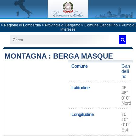
>
Regione di Lombardia
>
Provincia di Bergamo
>
Comune Gandellino
> Punto di
interesse
MONTAGNA : BERGA MASQUE
Comune
Gan
delli
no
Latitudine
46
46°
0' 0''
Nord
Longitudine
10
10°
0' 0''
Est