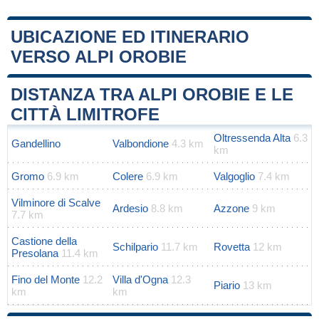
UBICAZIONE ED ITINERARIO
VERSO ALPI OROBIE
Leaflet
|
Map data ©
OpenStreetMap
contributors
+
DISTANZA TRA ALPI OROBIE E LE
−
CITTÀ LIMITROFE
Oltressenda Alta
6.3
Gandellino
Valbondione
4.3 km
km
Gromo
6.9 km
Colere
6.9 km
Valgoglio
7.4 km
Vilminore di Scalve
Ardesio
8.8 km
Azzone
9 km
7.7 km
Castione della
Schilpario
11.7 km
Rovetta
12 km
Presolana
11.4 km
Fino del Monte
12.2
Villa d'Ogna
12.3
Piario
13 km
km
km