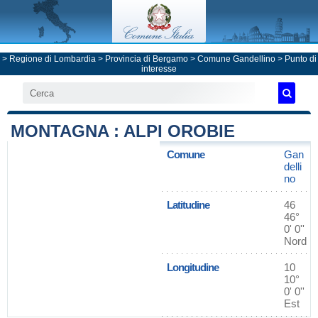
>
Regione di Lombardia
>
Provincia di Bergamo
>
Comune Gandellino
> Punto di
interesse
MONTAGNA : ALPI OROBIE
Comune
Gan
delli
no
Latitudine
46
46°
0' 0''
Nord
Longitudine
10
10°
0' 0''
Est