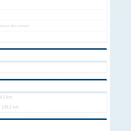
 nessun altro comune.
9.1 km
e
139.2 km