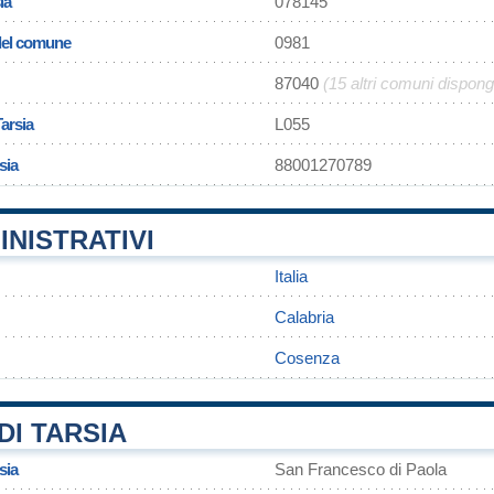
ia
078145
 del comune
0981
87040
(15 altri comuni dispon
Tarsia
L055
sia
88001270789
INISTRATIVI
Italia
Calabria
Cosenza
I TARSIA
sia
San Francesco di Paola