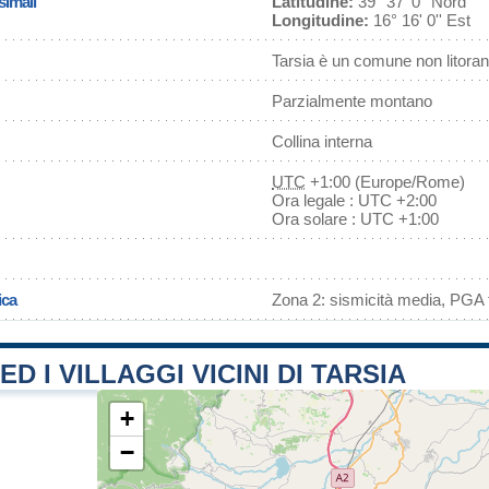
simali
Latitudine:
39° 37' 0'' Nord
Longitudine:
16° 16' 0'' Est
Tarsia è un comune non litora
Parzialmente montano
Collina interna
UTC
+1:00 (Europe/Rome)
Ora legale : UTC +2:00
Ora solare : UTC +1:00
ica
Zona 2: sismicità media, PGA f
ED I VILLAGGI VICINI DI TARSIA
+
−