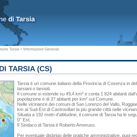
ne
di Tarsia
une Tarsia
> Informazioni Generali
I TARSIA (CS)
Tarsia
è un comune italiano
della Provincia di Cosenza
in
de
tarsiani o tarsioti.
Il comune si estende su 49,4 km² e conta 1 824 abitanti dall'
popolazione è di 37 abitanti per km² sul Comune.
Nelle vicinanze dei comuni di
San Lorenzo del Vallo
,
Roggia
km al Sud-Est di
Castrovillari
la più grande città nelle vicina
Situata a 192 metri d'altitudine, il comune di Tarsia ha le seg
0'' Est.
Il Sindaco di Tarsia è Roberto Ameruso.
Per eventuale disbrigo delle pratiche amministrative, puoi r