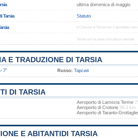
rsia
ultima domenica di maggio
i Tarsia
Statuto
arsia
Il Comune di Tarsia non è gemellato con
Tarsia non fa parte d'un parco naturale
A E TRADUZIONE DI TARSIA
シア
Russo:
Тарсия
I DI TARSIA
Aeroporto di Lamezia Terme
7
Aeroporto di Crotone
98.3 km
Aeroporto di Taranto-Grottagli
ONE E ABITANTIDI TARSIA