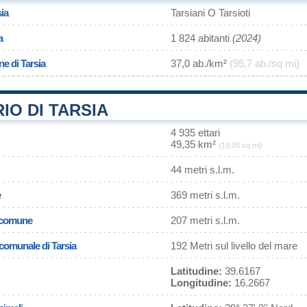
sia
Tarsiani O Tarsioti
a
1 824 abitanti
(2024)
ne di Tarsia
37,0 ab./km²
(95,7 ab./sq mi)
IO DI TARSIA
4 935 ettari
49,35 km²
(19,05 sq mi)
44 metri s.l.m.
e
369 metri s.l.m.
l comune
207 metri s.l.m.
 comunale di Tarsia
192 Metri sul livello del mare
Latitudine:
39.6167
Longitudine:
16.2667