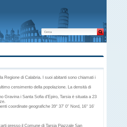
lla Regione di Calabria
. I suoi abitanti sono chiamati i
ultimo censimento della popolazione. La densità di
no Gravina
i
Santa Sofia d'Epiro
, Tarsia è situata a 23
nze.
uenti coordinate geografiche 39° 37' 0'' Nord, 16° 16'
ecarti presso il Comune di Tarsia Piazzale San