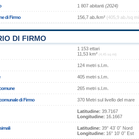
o
1 807 abitanti
(2024)
ne di Firmo
156,7 ab./km²
(405,9 ab./sq mi
IO DI FIRMO
1 153 ettari
11,53 km²
(4,45 sq mi)
124 metri s.l.m.
e
405 metri s.l.m.
l comune
265 metri s.l.m.
a comunale di Firmo
370 Metri sul livello del mare
Latitudine:
39.7167
Longitudine:
16.1667
simali
Latitudine:
39° 43' 0'' Nord
Longitudine:
16° 10' 0'' Est