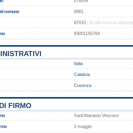
mo
078054
 del comune
0981
87010
(18 altri comuni dispon
rmo
83001150784
INISTRATIVI
Italia
Calabria
Cosenza
DI FIRMO
rmo
Sant'Atanasio Vescovo
irmo
2 maggio