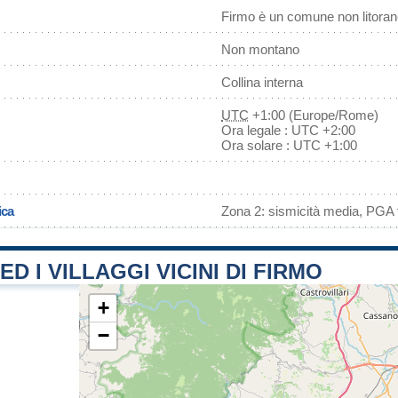
Firmo è un comune non litora
Non montano
Collina interna
UTC
+1:00 (Europe/Rome)
Ora legale : UTC +2:00
Ora solare : UTC +1:00
ica
Zona 2: sismicità media, PGA f
ED I VILLAGGI VICINI DI FIRMO
+
−