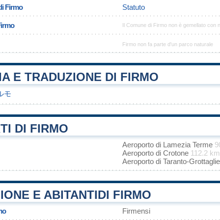
di Firmo
Statuto
Firmo
Il Comune di Firmo non è gemellato con 
Firmo non fa parte d'un parco naturale
A E TRADUZIONE DI FIRMO
ルモ
I DI FIRMO
Aeroporto di Lamezia Terme
9
Aeroporto di Crotone
112.2 km
Aeroporto di Taranto-Grottagli
ONE E ABITANTIDI FIRMO
mo
Firmensi