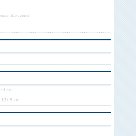
nessun altro comune.
0.4 km
e
137.8 km