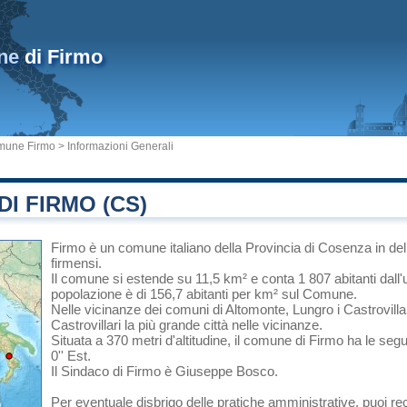
ne
di Firmo
mune Firmo
> Informazioni Generali
I FIRMO (CS)
Firmo
è un comune italiano
della Provincia di Cosenza
in
del
firmensi.
Il comune si estende su 11,5 km² e conta 1 807 abitanti dall'
popolazione è di 156,7 abitanti per km² sul Comune.
Nelle vicinanze dei comuni di
Altomonte
,
Lungro
i
Castrovilla
Castrovillari
la più grande città nelle vicinanze.
Situata a 370 metri d'altitudine, il comune di Firmo ha le seg
0'' Est.
Il Sindaco di Firmo è Giuseppe Bosco.
Per eventuale disbrigo delle pratiche amministrative, puoi r