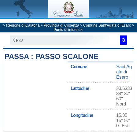
>
Regione di Calabria
>
Provincia di Cosenza
>
Comune Sant'Agata di Esaro
>
Punto di interesse
PASSA : PASSO SCALONE
Comune
Sant'Ag
ata di
Esaro
Latitudine
39.6333
39° 37'
60''
Nord
Longitudine
15.95
15° 57'
0'' Est