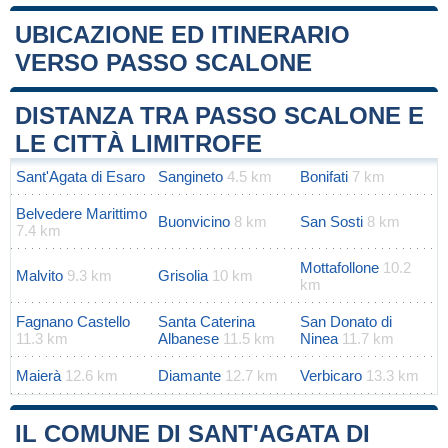
UBICAZIONE ED ITINERARIO
VERSO PASSO SCALONE
Leaflet
|
Map data ©
OpenStreetMap
contributors
+
DISTANZA TRA PASSO SCALONE E
−
LE CITTÀ LIMITROFE
Sant'Agata di Esaro
Sangineto
4.5 km
Bonifati
7 km
Belvedere Marittimo
Buonvicino
8 km
San Sosti
8 km
7.4 km
Mottafollone
10.2
Malvito
9.3 km
Grisolia
10 km
km
Fagnano Castello
Santa Caterina
San Donato di
11.3 km
Albanese
11.5 km
Ninea
11.7 km
Maierà
12.6 km
Diamante
12.7 km
Verbicaro
13.3 km
IL COMUNE DI SANT'AGATA DI