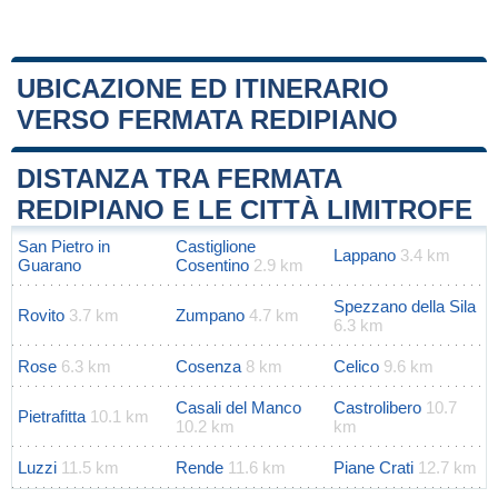
UBICAZIONE ED ITINERARIO
VERSO FERMATA REDIPIANO
Leaflet
|
Map data ©
OpenStreetMap
contributors
+
DISTANZA TRA FERMATA
−
REDIPIANO E LE CITTÀ LIMITROFE
San Pietro in
Castiglione
Lappano
3.4 km
Guarano
Cosentino
2.9 km
Spezzano della Sila
Rovito
3.7 km
Zumpano
4.7 km
6.3 km
Rose
6.3 km
Cosenza
8 km
Celico
9.6 km
Casali del Manco
Castrolibero
10.7
Pietrafitta
10.1 km
10.2 km
km
Luzzi
11.5 km
Rende
11.6 km
Piane Crati
12.7 km