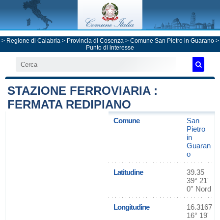
>
Regione di Calabria
>
Provincia di Cosenza
>
Comune San Pietro in Guarano
>
Punto di interesse
STAZIONE FERROVIARIA :
FERMATA REDIPIANO
Comune
San
Pietro
in
Guaran
o
Latitudine
39.35
39° 21'
0'' Nord
Longitudine
16.3167
16° 19'