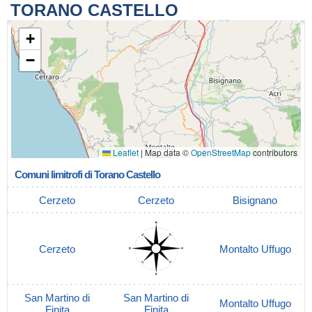
TORANO CASTELLO
+
−
Leaflet
|
Map data ©
OpenStreetMap
contributors
Comuni limitrofi di Torano Castello
Cerzeto
Cerzeto
Bisignano
Cerzeto
Montalto Uffugo
San Martino di
San Martino di
Montalto Uffugo
Finita
Finita