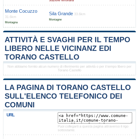
Stazione ferroviaria
Monte Cocuzzo
Sila Grande
33.6km
31.6km
Montagne
Montagna
ATTIVITÀ E SVAGHI PER IL TEMPO
LIBERO NELLE VICINANZ EDI
TORANO CASTELLO
Non abbiamo fornito alcun numero di riferimento per attività o per il tempo libero per
Torano Castello
LA PAGINA DI TORANO CASTELLO
SULL'ELENCO TELEFONICO DEI
COMUNI
URL
Puoi collegarti a questa pagina attraverso il rigo
sottostante.