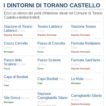
I DINTORNI DI TORANO CASTELLO
Ecco un elenco dei punti d'interesse situati nel Comune di Torano
Castello e territori limitrofi.
Stazione di Torano
Torano-Lattàrico
Stazione Torano
Lattarico
5.7km
5.7km
5.7km
Stazione ferroviaria
Stazione ferroviaria
Stazione ferroviaria
Cozzo Cervello
Passo di Crocetta
Fermata Redipiano
12.5km
20.6km
22km
Montagna
Passa
Stazione ferroviaria
Passo dello
Passo Scalone
Fermata Sant’Ianni
Scalone
22.7km
22.7km
24.3km
Passa
Passa
Stazione ferroviaria
Capo di Bonifati
Capo Bonifati
La Mula
25km
26.5km
25km
Capo
Montagna
Capo
Stazione
Camigliatello Silanio
Sila Greca
Camigliatello Silano
30.1km
30.6km
30.6km
Montagne
Stazione ferroviaria