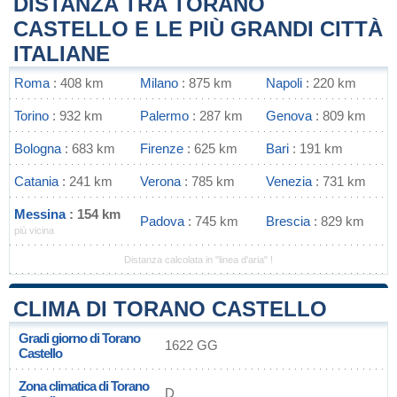
DISTANZA TRA TORANO
CASTELLO E LE PIÙ GRANDI CITTÀ
ITALIANE
Roma
: 408 km
Milano
: 875 km
Napoli
: 220 km
Torino
: 932 km
Palermo
: 287 km
Genova
: 809 km
Bologna
: 683 km
Firenze
: 625 km
Bari
: 191 km
Catania
: 241 km
Verona
: 785 km
Venezia
: 731 km
Messina
: 154 km
Padova
: 745 km
Brescia
: 829 km
più vicina
Distanza calcolata in "linea d'aria" !
CLIMA DI TORANO CASTELLO
Gradi giorno di Torano
1622 GG
Castello
Zona climatica di Torano
D