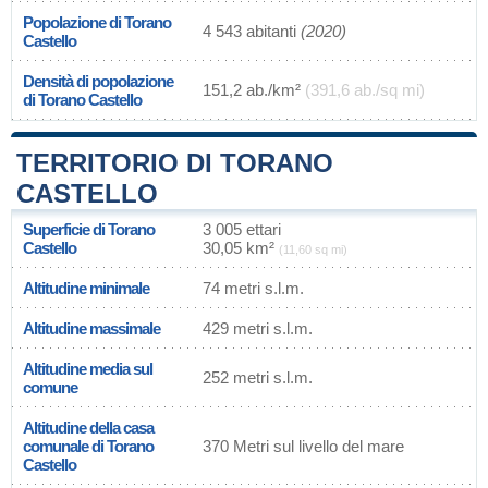
Popolazione di Torano
4 543 abitanti
(2020)
Castello
Densità di popolazione
151,2 ab./km²
(391,6 ab./sq mi)
di Torano Castello
TERRITORIO DI TORANO
CASTELLO
Superficie di Torano
3 005 ettari
Castello
30,05 km²
(11,60 sq mi)
Altitudine minimale
74 metri s.l.m.
Altitudine massimale
429 metri s.l.m.
Altitudine media sul
252 metri s.l.m.
comune
Altitudine della casa
comunale di Torano
370 Metri sul livello del mare
Castello