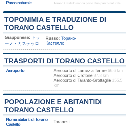
Parco naturale
Torano Castello non fa parte d'un parco naturale
TOPONIMIA E TRADUZIONE DI
TORANO CASTELLO
Giapponese:
トラ
Russo:
Торано-
Кастелло
ーノ・カステッロ
TRASPORTI DI TORANO CASTELLO
Aeroporto
Aeroporto di Lamezia Terme
66.6 km
Aeroporto di Crotone
97.8 km
Aeroporto di Taranto-Grottaglie
155.5
km
POPOLAZIONE E ABITANTIDI
TORANO CASTELLO
Nome abitanti di Torano
Toranesi
Castello