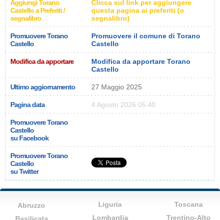
Aggiungi Torano
Clicca sul link per aggiungere
Castello a Preferiti /
questa pagina ai preferiti (o
segnalibro
segnalibro)
Promuovere Torano
Promuovere il comune di Torano
Castello
Castello
Modifica da apportare
Modifica da apportare Torano
Castello
Ultimo aggiornamento
27 Maggio 2025
Pagina data
4 Agosto 2026 05:40
Promuovere Torano
Castello
su Facebook
Promuovere Torano
Castello
su Twitter
Liguria
Toscana
Abruzzo
Lombardia
Trentino-Alto
Basilicata