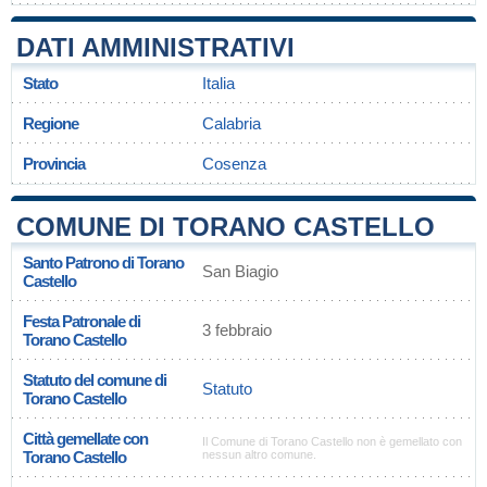
DATI AMMINISTRATIVI
Stato
Italia
Regione
Calabria
Provincia
Cosenza
COMUNE DI TORANO CASTELLO
Santo Patrono di Torano
San Biagio
Castello
Festa Patronale di
3 febbraio
Torano Castello
Statuto del comune di
Statuto
Torano Castello
Città gemellate con
Il Comune di Torano Castello non è gemellato con
Torano Castello
nessun altro comune.