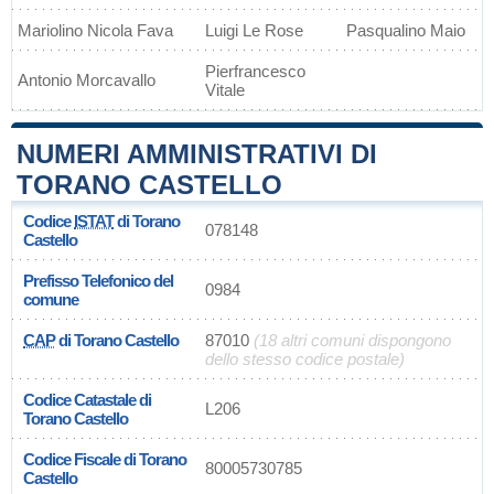
Mariolino Nicola Fava
Luigi Le Rose
Pasqualino Maio
Pierfrancesco
Antonio Morcavallo
Vitale
NUMERI AMMINISTRATIVI DI
TORANO CASTELLO
Codice
ISTAT
di Torano
078148
Castello
Prefisso Telefonico del
0984
comune
CAP
di Torano Castello
87010
(18 altri comuni dispongono
dello stesso codice postale)
Codice Catastale di
L206
Torano Castello
Codice Fiscale di Torano
80005730785
Castello