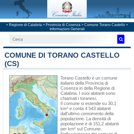
>
Regione di Calabria
>
Provincia di Cosenza
>
Comune Torano Castello
>
Informazioni Generali
COMUNE DI TORANO CASTELLO
(CS)
Torano Castello
è un comune
italiano
della Provincia di
Cosenza
in
della Regione di
Calabria
. I suoi abitanti sono
chiamati i toranesi.
Il comune si estende su 30,1
km² e conta 4 543 abitanti
dall'ultimo censimento della
popolazione. La densità di
popolazione è di 151,2 abitanti
per km² sul Comune.
Nelle vicinanze dei comuni di