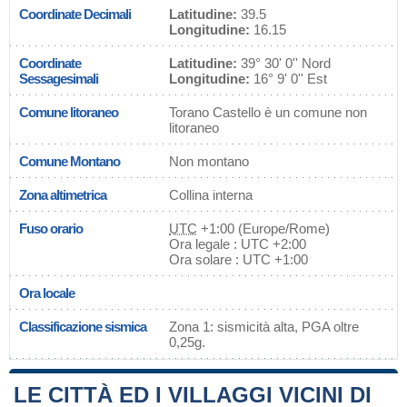
Coordinate Decimali
Latitudine:
39.5
Longitudine:
16.15
Coordinate
Latitudine:
39° 30' 0'' Nord
Sessagesimali
Longitudine:
16° 9' 0'' Est
Comune litoraneo
Torano Castello è un comune non
litoraneo
Comune Montano
Non montano
Zona altimetrica
Collina interna
Fuso orario
UTC
+1:00 (Europe/Rome)
Ora legale : UTC +2:00
Ora solare : UTC +1:00
Ora locale
Classificazione sismica
Zona 1: sismicità alta, PGA oltre
0,25g.
LE CITTÀ ED I VILLAGGI VICINI DI