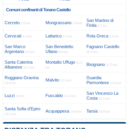
Comuni confinanti di Torano Castello
San Martino di
Cerzeto
Mongrassano
2.6 km
3.6 km
Finita
3.7 km
Cervicati
Lattarico
Rota Greca
4.4 km
4.7 km
4.9 km
San Marco
San Benedetto
Fagnano Castello
Argentano
Ullano
6.4 km
8.8 km
10.3 km
Santa Caterina
Montalto Uffugo
11.2
Bisignano
12.2 km
Albanese
11.1 km
km
Roggiano Gravina
Guardia
Malvito
13.2 km
Piemontese
12.6 km
13.3 km
San Vincenzo La
Luzzi
Fuscaldo
14 km
14.1 km
Costa
15.5 km
Santa Sofia d'Epiro
Acquappesa
Tarsia
16.6 km
16.8 km
16.5 km