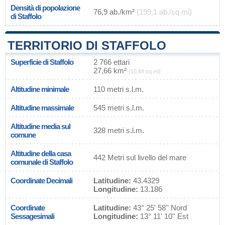
Densità di popolazione
76,9 ab./km²
(199,1 ab./sq mi)
di Staffolo
TERRITORIO DI STAFFOLO
Superficie di Staffolo
2 766 ettari
27,66 km²
(10,68 sq mi)
Altitudine minimale
110 metri s.l.m.
Altitudine massimale
545 metri s.l.m.
Altitudine media sul
328 metri s.l.m.
comune
Altitudine della casa
442 Metri sul livello del mare
comunale di Staffolo
Coordinate Decimali
Latitudine:
43.4329
Longitudine:
13.186
Coordinate
Latitudine:
43° 25' 58'' Nord
Sessagesimali
Longitudine:
13° 11' 10'' Est