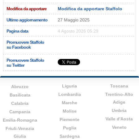
Modifica da apportare
Modifica da apportare Staffolo
Ultimo aggiornamento
27 Maggio 2025
Pagina data
4 Agosto 2026 05:29
Promuovere Staffolo
su Facebook
Promuovere Staffolo
su Twitter
Liguria
Toscana
Abruzzo
Lombardia
Trentino-Alto
Basilicata
Adige
Marche
Calabria
Umbria
Molise
Campania
Valle d'Aosta
Piemonte
Emilia-Romagna
Veneto
Puglia
Friuli-Venezia
Giulia
Sardegna