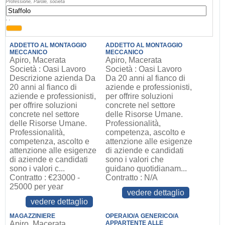
Professione, Parole, società
, ,
ADDETTO AL MONTAGGIO
ADDETTO AL MONTAGGIO
MECCANICO
MECCANICO
Apiro, Macerata
Apiro, Macerata
Società : Oasi Lavoro
Società : Oasi Lavoro
Descrizione azienda Da
Da 20 anni al fianco di
20 anni al fianco di
aziende e professionisti,
aziende e professionisti,
per offrire soluzioni
per offrire soluzioni
concrete nel settore
concrete nel settore
delle Risorse Umane.
delle Risorse Umane.
Professionalità,
Professionalità,
competenza, ascolto e
competenza, ascolto e
attenzione alle esigenze
attenzione alle esigenze
di aziende e candidati
di aziende e candidati
sono i valori che
sono i valori c...
guidano quotidianam...
Contratto : €23000 -
Contratto : N/A
25000 per year
vedere dettaglio
vedere dettaglio
MAGAZZINIERE
OPERAIO/A GENERICO/A
Apiro, Macerata
APPARTENTE ALLE