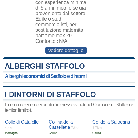
con esperienza minima
di 5 anni, meglio se già
proveniente dal settore
Edile o studi
commercialisti, per
sostituzione maternità
part-time max 20...
Contratto : N/A
vedere dettaglio
ALBERGHI STAFFOLO
Alberghi economici di Staffolo e dintorni
I DINTORNI DI STAFFOLO
Ecco un elenco dei punti d'interesse situati nel Comune di Staffolo e
territori limitrofi.
Colle di Catafolle
Collina della
Col della Saltregna
Castelletta
4.4km
7.6km
8.7km
Montagna
Collina
Collina