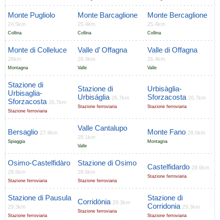
Monte Pugliolo
Monte Barcaglione
Monte Bercaglione
24.5km
25.4km
25.4km
Collina
Collina
Collina
Monte di Colleluce
Valle d’ Offagna
Valle di Offagna
26km
26.4km
26.4km
Montagna
Valle
Valle
Stazione di
Stazione di
Urbisàglia-
Urbisaglia-
Urbiságlia
Sforzacosta
26.7km
26.7km
Sforzacosta
26.7km
Stazione ferroviaria
Stazione ferroviaria
Stazione ferroviaria
Valle Cantalupo
Bersaglio
Monte Fano
27.4km
28.6km
28.1km
Spiaggia
Montagna
Valle
Osimo-Castelfidàro
Stazione di Osimo
Castelfidardo
28.6km
28.6km
28.6km
Stazione ferroviaria
Stazione ferroviaria
Stazione ferroviaria
Stazione di Pausula
Stazione di
Corridònia
29.3km
Corridonia
29.3km
29.3km
Stazione ferroviaria
Stazione ferroviaria
Stazione ferroviaria