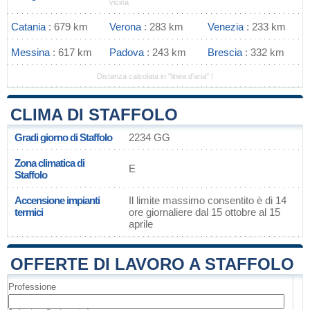
vicina
Catania
: 679 km
Verona
: 283 km
Venezia
: 233 km
Messina
: 617 km
Padova
: 243 km
Brescia
: 332 km
Distanza calcolata in "linea d'aria" !
CLIMA DI STAFFOLO
Gradi giorno di Staffolo
2234 GG
Zona climatica di
E
Staffolo
Accensione impianti
Il limite massimo consentito è di 14
termici
ore giornaliere dal 15 ottobre al 15
aprile
OFFERTE DI LAVORO A STAFFOLO
Professione