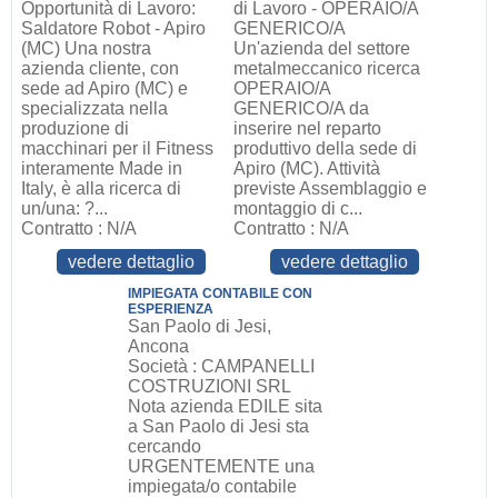
Opportunità di Lavoro:
di Lavoro - OPERAIO/A
Saldatore Robot - Apiro
GENERICO/A
(MC) Una nostra
Un'azienda del settore
azienda cliente, con
metalmeccanico ricerca
sede ad Apiro (MC) e
OPERAIO/A
specializzata nella
GENERICO/A da
produzione di
inserire nel reparto
macchinari per il Fitness
produttivo della sede di
interamente Made in
Apiro (MC). Attività
Italy, è alla ricerca di
previste Assemblaggio e
un/una: ?...
montaggio di c...
Contratto : N/A
Contratto : N/A
vedere dettaglio
vedere dettaglio
IMPIEGATA CONTABILE CON
ESPERIENZA
San Paolo di Jesi,
Ancona
Società : CAMPANELLI
COSTRUZIONI SRL
Nota azienda EDILE sita
a San Paolo di Jesi sta
cercando
URGENTEMENTE una
impiegata/o contabile