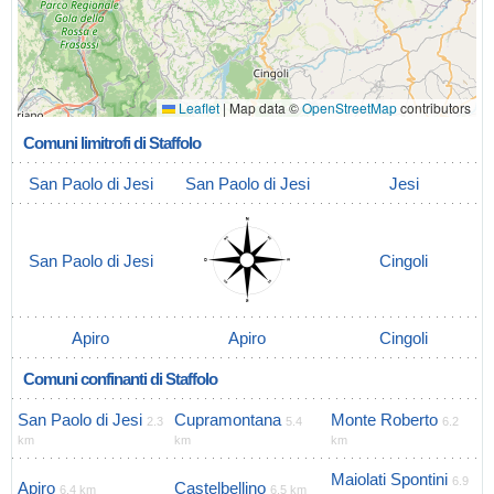
Leaflet
|
Map data ©
OpenStreetMap
contributors
Comuni limitrofi di Staffolo
San Paolo di Jesi
San Paolo di Jesi
Jesi
San Paolo di Jesi
Cingoli
Apiro
Apiro
Cingoli
Comuni confinanti di Staffolo
San Paolo di Jesi
Cupramontana
Monte Roberto
2.3
5.4
6.2
km
km
km
Maiolati Spontini
6.9
Apiro
Castelbellino
6.4 km
6.5 km