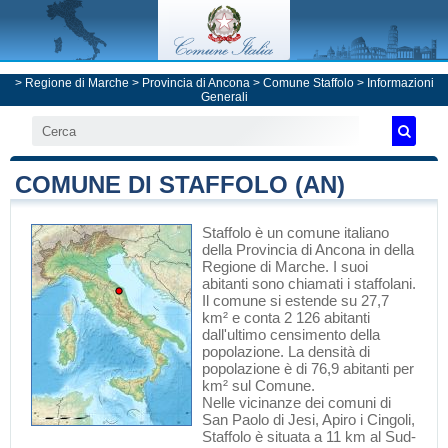
>
Regione di Marche
>
Provincia di Ancona
>
Comune Staffolo
> Informazioni
Generali
COMUNE DI STAFFOLO (AN)
Staffolo
è un comune italiano
della Provincia di Ancona
in
della
Regione di Marche
. I suoi
abitanti sono chiamati i staffolani.
Il comune si estende su 27,7
km² e conta 2 126 abitanti
dall'ultimo censimento della
popolazione. La densità di
popolazione è di 76,9 abitanti per
km² sul Comune.
Nelle vicinanze dei comuni di
San Paolo di Jesi
,
Apiro
i
Cingoli
,
Staffolo è situata a 11 km al Sud-