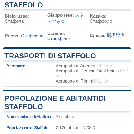
STAFFOLO
Giapponese:
スタ
Bielorusso:
Kazaka:
Стафола
Стаффоло
ッフォロ
Ucraino:
Cinese:
斯塔福洛
Russo:
Стаффоло
Стаффоло
TRASPORTI DI STAFFOLO
Aeroporto
Aeroporto di Ancona
24.9 km
Aeroporto di Perugia-Sant'Egidio
66.2
km
Aeroporto di Rimini
80.1 km
POPOLAZIONE E ABITANTIDI
STAFFOLO
Nome abitanti di Staffolo
Staffolani
Popolazione di Staffolo
2 126 abitanti
(2024)