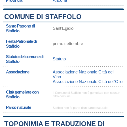
Provincia
Ancona
COMUNE DI STAFFOLO
Santo Patrono di
Sant'Egidio
Staffolo
Festa Patronale di
primo settembre
Staffolo
Statuto del comune di
Statuto
Staffolo
Associazione
Associazione Nazionale Città del
Vino
Associazione Nazionale Città dell'Olio
Città gemellate con
Il Comune di Staffolo non è gemellato con nessun
Staffolo
altro comune.
Parco naturale
Staffolo non fa parte d'un parco naturale
TOPONIMIA E TRADUZIONE DI