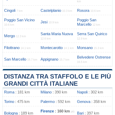
km
Cingoli
Castelplanio
Rosora
7 km
10.3 km
10.6 km
Poggio San Vicino
Poggio San
Jesi
10.9 km
Marcello
10.6 km
12 km
Santa Maria Nuova
Serra San Quirico
Mergo
12.3 km
12.6 km
12.9 km
Filottrano
Montecarotto
Monsano
14.1 km
14.1 km
15.3 km
Belvedere Ostrense
San Marcello
Appignano
15.7 km
15.7 km
16.5 km
DISTANZA TRA STAFFOLO E LE PIÙ
GRANDI CITTÀ ITALIANE
Roma
: 181 km
Milano
: 390 km
Napoli
: 302 km
Torino
: 475 km
Palermo
: 592 km
Genova
: 358 km
Firenze
: 160 km
più
Bologna
: 189 km
Bari
: 397 km