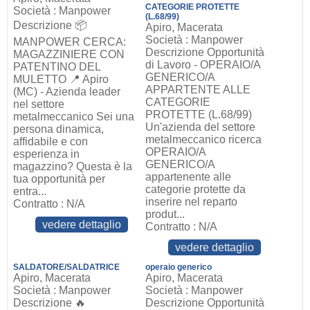
CATEGORIE PROTETTE
Società : Manpower
(L.68/99)
Descrizione 📦
Apiro, Macerata
Società : Manpower
MANPOWER CERCA:
Descrizione Opportunità
MAGAZZINIERE CON
di Lavoro - OPERAIO/A
PATENTINO DEL
GENERICO/A
MULETTO 📍 Apiro
APPARTENTE ALLE
(MC) - Azienda leader
CATEGORIE
nel settore
PROTETTE (L.68/99)
metalmeccanico Sei una
Un'azienda del settore
persona dinamica,
metalmeccanico ricerca
affidabile e con
OPERAIO/A
esperienza in
GENERICO/A
magazzino? Questa è la
appartenente alle
tua opportunità per
categorie protette da
entra...
inserire nel reparto
Contratto : N/A
produt...
vedere dettaglio
Contratto : N/A
vedere dettaglio
SALDATORE/SALDATRICE
operaio generico
Apiro, Macerata
Apiro, Macerata
Società : Manpower
Società : Manpower
Descrizione 🔥
Descrizione Opportunità