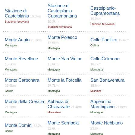
Stazione di
Castelplanio-
Stazione di
Castelplanio-
Cupramontana
Castelplánio
Cupramontana
10.3km
10.3km
10.3km
Stazione ferroviaria
Stazione ferroviaria
Stazione ferroviaria
Monte Polesco
Monte Acuto
Colle Pacifico
13.2km
15.4km
13.5km
Montagna
Collina
Montagna
Monte Revellone
Monte San Vicino
Colle Colmone
15.5km
15.6km
16.7km
Montagna
Montagna
Montagna
Monte Carbonara
Monte la Forcella
San Bonaventura
17.6km
17.7km
18.6km
Collina
Montagna
Missione
Monte della Crescia
Abbadia di
Appennino
Chiaravalle
Marchigiano
21.3km
21.4km
21.8km
Montagna
Monastero
Montagne
Monte Serripola
Monte Nebbiano
Monte Domini
22.2km
22.6km
23.8km
Collina
Montagna
Montagna