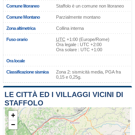
Comune litoraneo
Staffolo è un comune non litoraneo
Comune Montano
Parzialmente montano
Zona altimetrica
Collina interna
Fuso orario
UTC
+1:00 (Europe/Rome)
Ora legale : UTC +2:00
Ora solare : UTC +1:00
Ora locale
Classificazione sismica
Zona 2: sismicità media, PGA fra
0,15 e 0,25g.
LE CITTÀ ED I VILLAGGI VICINI DI
STAFFOLO
+
−