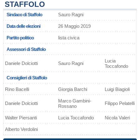
STAFFOLO
Sindaco di Staffolo
Sauro Ragni
Data delle elezioni
26 Maggio 2019
Partito politico
lista civica
Assessori di Staffolo
Lucia
Daniele Dolciotti
Sauro Ragni
Toccafondo
Consiglieri di Staffolo
Rino Bacelli
Giorgia Barchi
Luigi Biagioli
Marco Gambini-
Daniele Dolciotti
Filippo Pelatelli
Rossano
Walter Piersanti
Lucia Toccafondo
Nicola Valeri
Alberto Verdolini