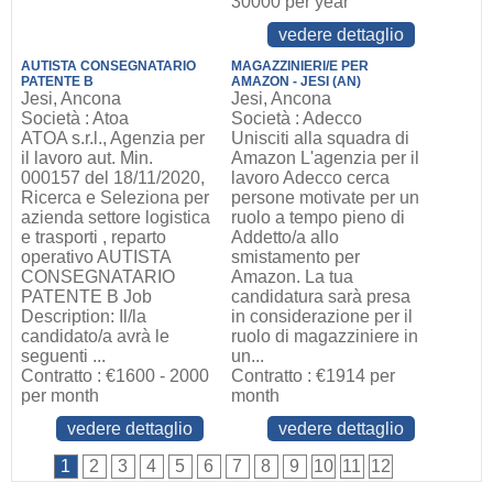
30000 per year
vedere dettaglio
AUTISTA CONSEGNATARIO
MAGAZZINIERI/E PER
PATENTE B
AMAZON - JESI (AN)
Jesi, Ancona
Jesi, Ancona
Società : Atoa
Società : Adecco
ATOA s.r.l., Agenzia per
Unisciti alla squadra di
il lavoro aut. Min.
Amazon L'agenzia per il
000157 del 18/11/2020,
lavoro Adecco cerca
Ricerca e Seleziona per
persone motivate per un
azienda settore logistica
ruolo a tempo pieno di
e trasporti , reparto
Addetto/a allo
operativo AUTISTA
smistamento per
CONSEGNATARIO
Amazon. La tua
PATENTE B Job
candidatura sarà presa
Description: Il/la
in considerazione per il
candidato/a avrà le
ruolo di magazziniere in
seguenti ...
un...
Contratto : €1600 - 2000
Contratto : €1914 per
per month
month
vedere dettaglio
vedere dettaglio
1
2
3
4
5
6
7
8
9
10
11
12