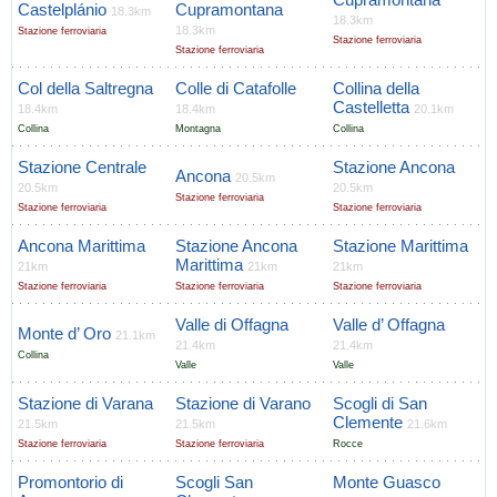
Castelplánio
Cupramontana
18.3km
18.3km
18.3km
Stazione ferroviaria
Stazione ferroviaria
Stazione ferroviaria
Col della Saltregna
Colle di Catafolle
Collina della
Castelletta
18.4km
18.4km
20.1km
Collina
Montagna
Collina
Stazione Centrale
Stazione Ancona
Ancona
20.5km
20.5km
20.5km
Stazione ferroviaria
Stazione ferroviaria
Stazione ferroviaria
Ancona Marittima
Stazione Ancona
Stazione Marittima
Marittima
21km
21km
21km
Stazione ferroviaria
Stazione ferroviaria
Stazione ferroviaria
Valle di Offagna
Valle d’ Offagna
Monte d’ Oro
21.1km
21.4km
21.4km
Collina
Valle
Valle
Stazione di Varana
Stazione di Varano
Scogli di San
Clemente
21.5km
21.5km
21.6km
Stazione ferroviaria
Stazione ferroviaria
Rocce
Promontorio di
Scogli San
Monte Guasco