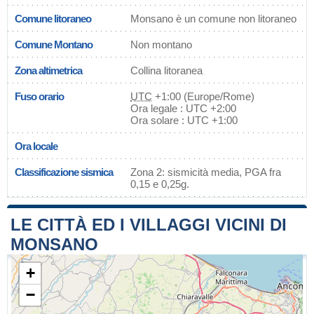
Comune litoraneo
Monsano è un comune non litoraneo
Comune Montano
Non montano
Zona altimetrica
Collina litoranea
Fuso orario
UTC
+1:00 (Europe/Rome)
Ora legale : UTC +2:00
Ora solare : UTC +1:00
Ora locale
Classificazione sismica
Zona 2: sismicità media, PGA fra
0,15 e 0,25g.
LE CITTÀ ED I VILLAGGI VICINI DI
MONSANO
+
−