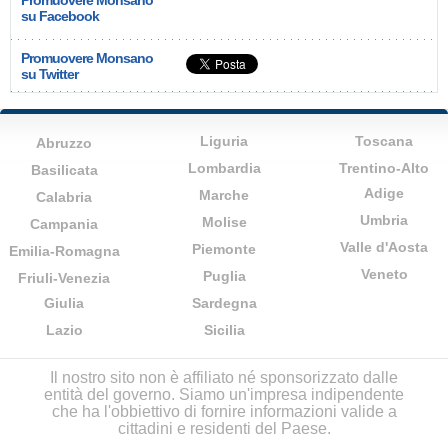
Promuovere Monsano
su Facebook
Promuovere Monsano
su Twitter
Liguria
Toscana
Abruzzo
Lombardia
Trentino-Alto
Basilicata
Adige
Marche
Calabria
Umbria
Molise
Campania
Valle d'Aosta
Piemonte
Emilia-Romagna
Veneto
Puglia
Friuli-Venezia
Giulia
Sardegna
Lazio
Sicilia
Il nostro sito non è affiliato né sponsorizzato dalle
entità del governo. Siamo un'impresa indipendente
che ha l'obbiettivo di fornire informazioni valide a
cittadini e residenti del Paese.