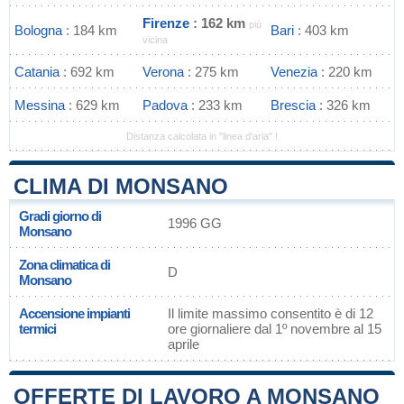
Firenze
: 162 km
più
Bologna
: 184 km
Bari
: 403 km
vicina
Catania
: 692 km
Verona
: 275 km
Venezia
: 220 km
Messina
: 629 km
Padova
: 233 km
Brescia
: 326 km
Distanza calcolata in "linea d'aria" !
CLIMA DI MONSANO
Gradi giorno di
1996 GG
Monsano
Zona climatica di
D
Monsano
Accensione impianti
Il limite massimo consentito è di 12
termici
ore giornaliere dal 1º novembre al 15
aprile
OFFERTE DI LAVORO A MONSANO