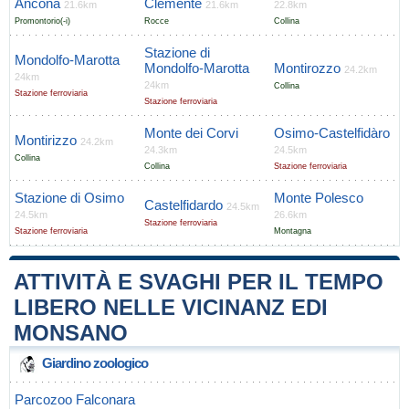
Ancona
Clemente
21.6km
21.6km
22.8km
Promontorio(-i)
Rocce
Collina
Stazione di
Mondolfo-Marotta
Mondolfo-Marotta
Montirozzo
24.2km
24km
24km
Collina
Stazione ferroviaria
Stazione ferroviaria
Monte dei Corvi
Osimo-Castelfidàro
Montirizzo
24.2km
24.3km
24.5km
Collina
Collina
Stazione ferroviaria
Stazione di Osimo
Monte Polesco
Castelfidardo
24.5km
24.5km
26.6km
Stazione ferroviaria
Stazione ferroviaria
Montagna
ATTIVITÀ E SVAGHI PER IL TEMPO
LIBERO NELLE VICINANZ EDI
MONSANO
Giardino zoologico
Parcozoo Falconara