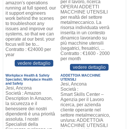
per il lavoro, ricerca
amazon's operations
OPERAI ADDETTI
running at full speed. our
MACCHINE UTENSILI
it support engineers
per realtà del settore
work behind the scenes
metalmeccanico. La
to troubleshoot any
risorsa individuata verrà
issues and improve our
inserita in un contesto
systems, so that we can
dinamico lavorando su
operate at our best. your
più macchine utensili
focus will be to...
(segatrici, fresatrici, ...
Contratto : €24000 per
Contratto : €1600 - 2000
year
per month
vedere dettaglio
vedere dettaglio
Workplace Health & Safety
ADDETTO/A MACCHINE
Specialist, Workplace Health
UTENSILI
and Safety
Jesi, Ancona
Jesi, Ancona
Società :
Società : Amazon
Smart Skills Center –
Description In Amazon,
Agenzia per il Lavoro
la sicurezza e il
ricerca, per azienda
benessere dei nostri
cliente operante nel
dipendenti è una priorità
settore metalmeccanico,
assoluta. I nostri
un/una: ADDETTO/A
Specialisti della
MACCHINE UTENSILI