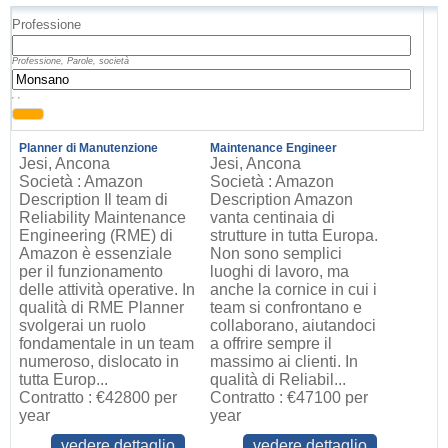
Professione
Professione, Parole, società
, ,
Planner di Manutenzione
Maintenance Engineer
Jesi, Ancona
Jesi, Ancona
Società : Amazon
Società : Amazon
Description Il team di
Description Amazon
Reliability Maintenance
vanta centinaia di
Engineering (RME) di
strutture in tutta Europa.
Amazon è essenziale
Non sono semplici
per il funzionamento
luoghi di lavoro, ma
delle attività operative. In
anche la cornice in cui i
qualità di RME Planner
team si confrontano e
svolgerai un ruolo
collaborano, aiutandoci
fondamentale in un team
a offrire sempre il
numeroso, dislocato in
massimo ai clienti. In
tutta Europ...
qualità di Reliabil...
Contratto : €42800 per
Contratto : €47100 per
year
year
vedere dettaglio
vedere dettaglio