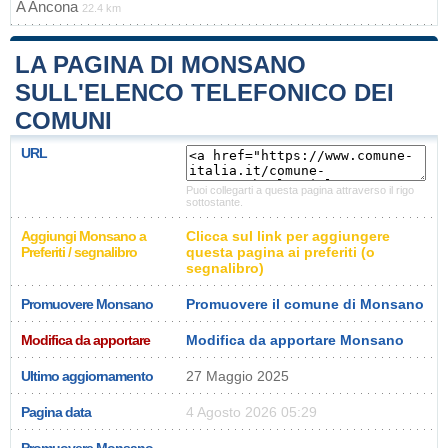
A
Ancona
22.4 km
LA PAGINA DI MONSANO
SULL'ELENCO TELEFONICO DEI
COMUNI
URL
Puoi collegarti a questa pagina attraverso il rigo
sottostante.
Aggiungi Monsano a
Clicca sul link per aggiungere
Preferiti / segnalibro
questa pagina ai preferiti (o
segnalibro)
Promuovere Monsano
Promuovere il comune di Monsano
Modifica da apportare
Modifica da apportare Monsano
Ultimo aggiornamento
27 Maggio 2025
Pagina data
4 Agosto 2026 05:29