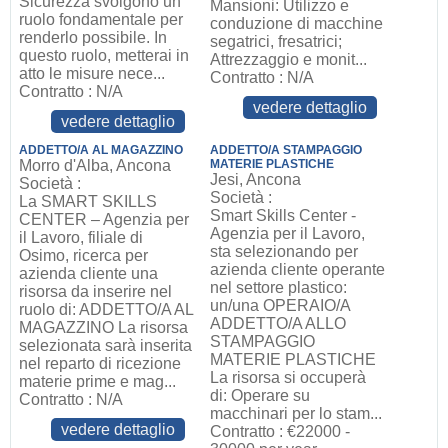
Sicurezza svolgono un
Mansioni: Utilizzo e
ruolo fondamentale per
conduzione di macchine
renderlo possibile. In
segatrici, fresatrici;
questo ruolo, metterai in
Attrezzaggio e monit...
atto le misure nece...
Contratto : N/A
Contratto : N/A
vedere dettaglio
vedere dettaglio
ADDETTO/A AL MAGAZZINO
ADDETTO/A STAMPAGGIO
Morro d'Alba, Ancona
MATERIE PLASTICHE
Jesi, Ancona
Società :
Società :
La SMART SKILLS
Smart Skills Center -
CENTER – Agenzia per
Agenzia per il Lavoro,
il Lavoro, filiale di
sta selezionando per
Osimo, ricerca per
azienda cliente operante
azienda cliente una
nel settore plastico:
risorsa da inserire nel
un/una OPERAIO/A
ruolo di: ADDETTO/A AL
ADDETTO/A ALLO
MAGAZZINO La risorsa
STAMPAGGIO
selezionata sarà inserita
MATERIE PLASTICHE
nel reparto di ricezione
La risorsa si occuperà
materie prime e mag...
di: Operare su
Contratto : N/A
macchinari per lo stam...
vedere dettaglio
Contratto : €22000 -