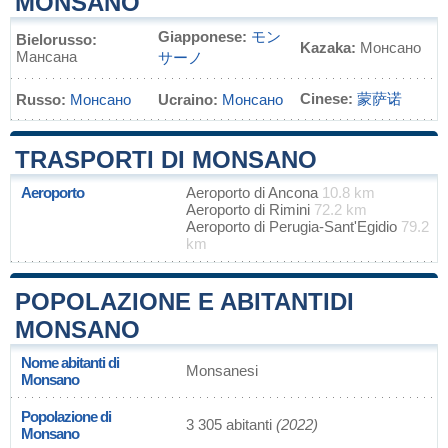
MONSANO
Giapponese:
モン
Bielorusso:
Kazaka:
Монсано
Мансана
サーノ
Cinese:
蒙萨诺
Russo:
Монсано
Ucraino:
Монсано
TRASPORTI DI MONSANO
Aeroporto
Aeroporto di Ancona
10.8 km
Aeroporto di Rimini
72.2 km
Aeroporto di Perugia-Sant'Egidio
79.2
km
POPOLAZIONE E ABITANTIDI
MONSANO
Nome abitanti di
Monsanesi
Monsano
Popolazione di
3 305 abitanti
(2022)
Monsano