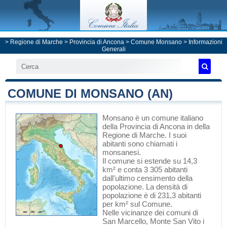
>
Regione di Marche
>
Provincia di Ancona
>
Comune Monsano
> Informazioni
Generali
COMUNE DI MONSANO (AN)
Monsano
è un comune italiano
della Provincia di Ancona
in
della
Regione di Marche
. I suoi
abitanti sono chiamati i
monsanesi.
Il comune si estende su 14,3
km² e conta 3 305 abitanti
dall'ultimo censimento della
popolazione. La densità di
popolazione è di 231,3 abitanti
per km² sul Comune.
Nelle vicinanze dei comuni di
San Marcello
,
Monte San Vito
i