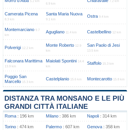
Morro d'Alba
Chiaravalle
5.2 km
7.2 km
6.9 km
Camerata Picena
Santa Maria Nuova
Ostra
9.4 km
8.3 km
9.1 km
Montemarciano
9.7
Agugliano
Castelbellino
11.4 km
12 km
km
Monte Roberto
San Paolo di Jesi
12.9
Polverigi
12.2 km
km
13.5 km
Falconara Marittima
Maiolati Spontini
14.4
Staffolo
15.3 km
13.9 km
km
Poggio San
Castelplanio
Montecarotto
15.6 km
15.8 km
Marcello
15.3 km
DISTANZA TRA MONSANO E LE PIÙ
GRANDI CITTÀ ITALIANE
Roma
: 196 km
Milano
: 386 km
Napoli
: 314 km
Torino
: 474 km
Palermo
: 607 km
Genova
: 358 km