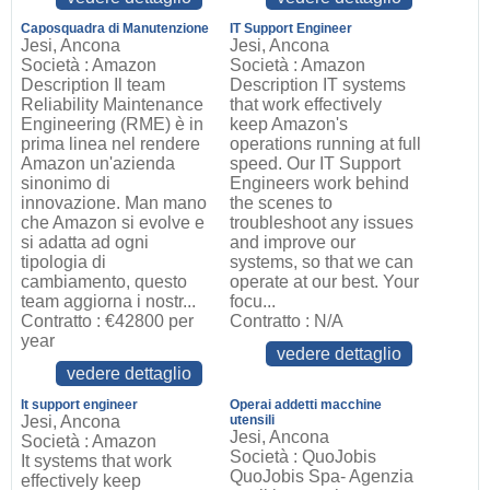
Caposquadra di Manutenzione
IT Support Engineer
Jesi, Ancona
Jesi, Ancona
Società : Amazon
Società : Amazon
Description Il team
Description IT systems
Reliability Maintenance
that work effectively
Engineering (RME) è in
keep Amazon's
prima linea nel rendere
operations running at full
Amazon un'azienda
speed. Our IT Support
sinonimo di
Engineers work behind
innovazione. Man mano
the scenes to
che Amazon si evolve e
troubleshoot any issues
si adatta ad ogni
and improve our
tipologia di
systems, so that we can
cambiamento, questo
operate at our best. Your
team aggiorna i nostr...
focu...
Contratto : €42800 per
Contratto : N/A
year
vedere dettaglio
vedere dettaglio
It support engineer
Operai addetti macchine
Jesi, Ancona
utensili
Jesi, Ancona
Società : Amazon
Società : QuoJobis
It systems that work
QuoJobis Spa- Agenzia
effectively keep