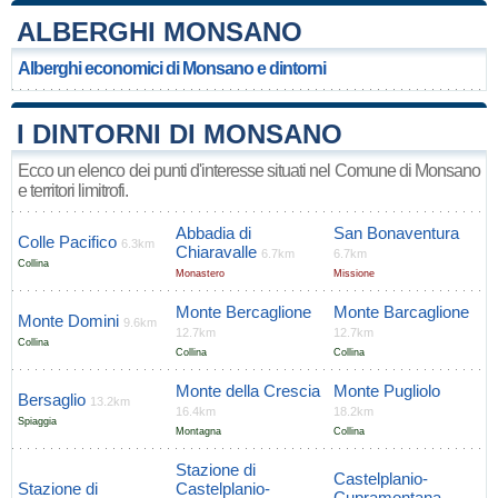
ALBERGHI MONSANO
Alberghi economici di Monsano e dintorni
I DINTORNI DI MONSANO
Ecco un elenco dei punti d'interesse situati nel Comune di Monsano
e territori limitrofi.
Abbadia di
San Bonaventura
Colle Pacifico
6.3km
Chiaravalle
6.7km
6.7km
Collina
Monastero
Missione
Monte Bercaglione
Monte Barcaglione
Monte Domini
9.6km
12.7km
12.7km
Collina
Collina
Collina
Monte della Crescia
Monte Pugliolo
Bersaglio
13.2km
16.4km
18.2km
Spiaggia
Montagna
Collina
Stazione di
Castelplanio-
Stazione di
Castelplanio-
Cupramontana