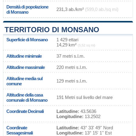
Densità di popolazione
231,3 ab./km²
(599,0 ab./sq mi)
di Monsano
TERRITORIO DI MONSANO
Superficie di Monsano
1 429 ettari
14,29 km²
(5,52 sq mi)
Altitudine minimale
37 metri s.l.m.
Altitudine massimale
220 metri s.l.m.
Altitudine media sul
129 metri s.l.m.
comune
Altitudine della casa
191 Metri sul livello del mare
comunale di Monsano
Coordinate Decimali
Latitudine:
43.5636
Longitudine:
13.2502
Coordinate
Latitudine:
43° 33' 49'' Nord
Sessagesimali
Longitudine:
13° 15' 1'' Est