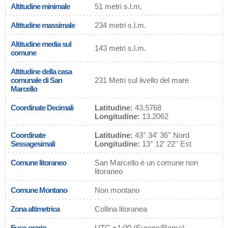
Altitudine minimale
51 metri s.l.m.
Altitudine massimale
234 metri s.l.m.
Altitudine media sul
143 metri s.l.m.
comune
Altitudine della casa
comunale di San
231 Metri sul livello del mare
Marcello
Coordinate Decimali
Latitudine:
43.5768
Longitudine:
13.2062
Coordinate
Latitudine:
43° 34' 36'' Nord
Sessagesimali
Longitudine:
13° 12' 22'' Est
Comune litoraneo
San Marcello è un comune non
litoraneo
Comune Montano
Non montano
Zona altimetrica
Collina litoranea
Fuso orario
UTC
+1:00 (Europe/Rome)