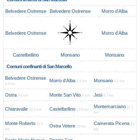
Belvedere Ostrense
Belvedere Ostrense
Morro d'Alba
Belvedere Ostrense
Morro d'Alba
Castelbellino
Monsano
Monsano
Comuni confinanti di San Marcello
Belvedere Ostrense
Morro d'Alba
Monsano
3.1 km
4.1 km
2.9 km
Ostra
Monte San Vito
Jesi
5.6 km
6 km
6.7 km
Montemarciano
11.1
Chiaravalle
Castelbellino
10.2 km
10.8 km
km
Monte Roberto
Camerata Picena
11.7
12
Ostra Vetere
12 km
km
km