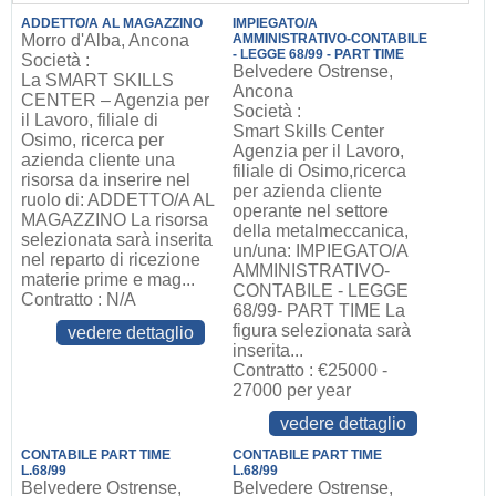
ADDETTO/A AL MAGAZZINO
IMPIEGATO/A
Morro d'Alba, Ancona
AMMINISTRATIVO-CONTABILE
- LEGGE 68/99 - PART TIME
Società :
Belvedere Ostrense,
La SMART SKILLS
Ancona
CENTER – Agenzia per
Società :
il Lavoro, filiale di
Smart Skills Center
Osimo, ricerca per
Agenzia per il Lavoro,
azienda cliente una
filiale di Osimo,ricerca
risorsa da inserire nel
per azienda cliente
ruolo di: ADDETTO/A AL
operante nel settore
MAGAZZINO La risorsa
della metalmeccanica,
selezionata sarà inserita
un/una: IMPIEGATO/A
nel reparto di ricezione
AMMINISTRATIVO-
materie prime e mag...
CONTABILE - LEGGE
Contratto : N/A
68/99- PART TIME La
figura selezionata sarà
vedere dettaglio
inserita...
Contratto : €25000 -
27000 per year
vedere dettaglio
CONTABILE PART TIME
CONTABILE PART TIME
L.68/99
L.68/99
Belvedere Ostrense,
Belvedere Ostrense,