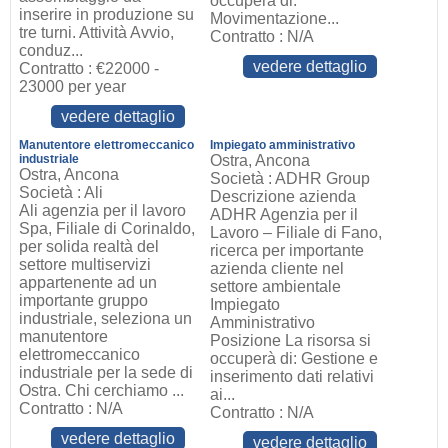
occuperà di:
inserire in produzione su
Movimentazione...
tre turni. Attività Avvio,
Contratto : N/A
conduz...
vedere dettaglio
Contratto : €22000 -
23000 per year
vedere dettaglio
Manutentore elettromeccanico
Impiegato amministrativo
industriale
Ostra, Ancona
Ostra, Ancona
Società : ADHR Group
Società : Ali
Descrizione azienda
Ali agenzia per il lavoro
ADHR Agenzia per il
Spa, Filiale di Corinaldo,
Lavoro – Filiale di Fano,
per solida realtà del
ricerca per importante
settore multiservizi
azienda cliente nel
appartenente ad un
settore ambientale
importante gruppo
Impiegato
industriale, seleziona un
Amministrativo
manutentore
Posizione La risorsa si
elettromeccanico
occuperà di: Gestione e
industriale per la sede di
inserimento dati relativi
Ostra. Chi cerchiamo ...
ai...
Contratto : N/A
Contratto : N/A
vedere dettaglio
vedere dettaglio