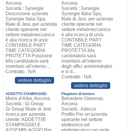
Ancona
Ancona
Società : Synergie
Società : Synergie
Descrizione azienda
Synergie Italia Spa,
Synergie Italia Spa,
filale di Jesi, per azienda
filale di Jesi, per azienda
cliente operante nel
cliente operante nel
settore metalmeccanico
settore metalmeccanico
è alla ricerca di un/a:
è alla ricerca di un/a:
CONTABILE PART
CONTABILE PART
TIME CATEGORIA
TIME CATEGORIA
PROTETTA Il/la
PROTETTA Posizione
candidato/a sarà
Il/la candidato/a sarà
inserita/o all'interno
inserita/o all'interno ...
degli uffici amministrativi
Contratto : N/A
e si d...
Contratto : N/A
vedere dettaglio
vedere dettaglio
ADDETTO STAMPAGGIO
Piegatore di lamiere
Morro d'Alba, Ancona
Belvedere Ostrense,
Società : Gi Group
Ancona
Gi Group filiale di Jesi
Società : Adecco
ricerca per azienda
Profilo Per un'azienda
cliente: ADDETTI/E
operante nel settore
STAMPAGGIO E
elettronico ed
ASSEMBLAGGIO Per
elettrotecnico con sede