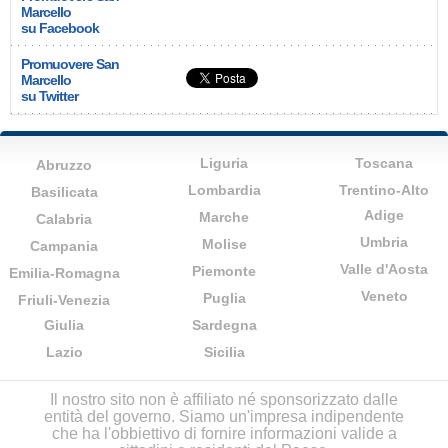
Marcello
su Facebook
Promuovere San
Marcello
su Twitter
Liguria
Toscana
Abruzzo
Lombardia
Trentino-Alto
Basilicata
Adige
Marche
Calabria
Umbria
Molise
Campania
Valle d'Aosta
Piemonte
Emilia-Romagna
Veneto
Puglia
Friuli-Venezia
Giulia
Sardegna
Lazio
Sicilia
Il nostro sito non è affiliato né sponsorizzato dalle
entità del governo. Siamo un'impresa indipendente
che ha l'obbiettivo di fornire informazioni valide a