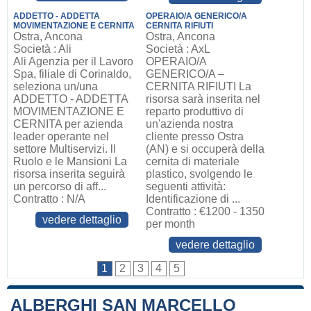
ADDETTO - ADDETTA
OPERAIO/A GENERICO/A
MOVIMENTAZIONE E CERNITA
CERNITA RIFIUTI
Ostra, Ancona
Ostra, Ancona
Società : Ali
Società : AxL
Ali Agenzia per il Lavoro
OPERAIO/A
Spa, filiale di Corinaldo,
GENERICO/A –
seleziona un/una
CERNITA RIFIUTI La
ADDETTO - ADDETTA
risorsa sarà inserita nel
MOVIMENTAZIONE E
reparto produttivo di
CERNITA per azienda
un'azienda nostra
leader operante nel
cliente presso Ostra
settore Multiservizi. ll
(AN) e si occuperà della
Ruolo e le Mansioni La
cernita di materiale
risorsa inserita seguirà
plastico, svolgendo le
un percorso di aff...
seguenti attività:
Contratto : N/A
Identificazione di ...
Contratto : €1200 - 1350
vedere dettaglio
per month
vedere dettaglio
1
2
3
4
5
ALBERGHI SAN MARCELLO