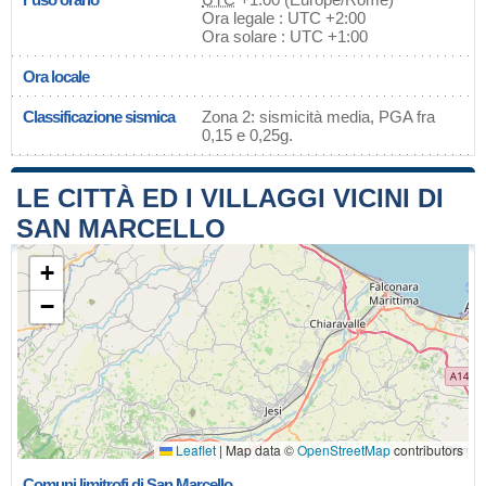
Ora legale : UTC +2:00
Ora solare : UTC +1:00
Ora locale
Classificazione sismica
Zona 2: sismicità media, PGA fra
0,15 e 0,25g.
LE CITTÀ ED I VILLAGGI VICINI DI
SAN MARCELLO
+
−
Leaflet
|
Map data ©
OpenStreetMap
contributors
Comuni limitrofi di San Marcello