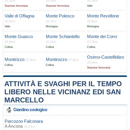
25.1km
25.1km
25.2km
Stazione ferroviaria
Stazione ferroviaria
Valle
Valle di Offagna
Monte Polesco
Monte Revellone
25.2km
25.7km
25.8km
Valle
Montagna
Montagna
Monte Guasco
Monte Schiantello
Monte dei Corvi
25.8km
26.2km
27.7km
Collina
Collina
Collina
Osimo-Castelfidàro
Montirizzo
Montirozzo
27.8km
27.8km
28.4km
Collina
Collina
Stazione ferroviaria
ATTIVITÀ E SVAGHI PER IL TEMPO
LIBERO NELLE VICINANZ EDI SAN
MARCELLO
Giardino zoologico
Parcozoo Falconara
A
Ancona
25.6 km