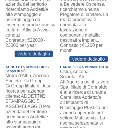
azienda del territorio
a Belvedere Ostrense,
ricerchiamo Addetti/e
ricerchiamo un/una
allo stampaggio e
Piegatore di lamiere. La
assemblaggio da
realtà produttiva è
inserire in produzione su
orientata alla
tre turni. Attività Avvio,
lavorazione di
conduz...
componenti metallici
Contratto : €22000 -
destinati a impian...
23000 per year
Contratto : €1200 per
month
vedere dettaglio
vedere dettaglio
ADDETTO STAMPAGGIO" -
CARRELLISTA IMPIANTO ICA
Scopri di più
Ostra, Ancona
Morro d'Alba, Ancona
Società : Ali
Società : Gi Group
Ali Agenzia per il Lavoro
Gi Group filiale di Jesi
Spa, filiale di Corinaldo,
ricerca per azienda
è alla ricerca di un/una
cliente: ADDETTI/E
Carrellista Addetto/a
STAMPAGGIO E
all'Impianto di
ASSEMBLAGGIO Per
Riciclaggio Plastica per
azienda del territorio
azienda operante nel
ricerchiamo Addetti/e
settore Multiservizi. La
allo stampaggio e
risorsa selezionata si
assemblaggio da