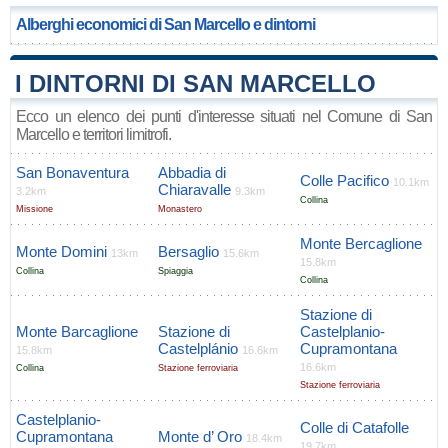
Alberghi economici di San Marcello e dintorni
I DINTORNI DI SAN MARCELLO
Ecco un elenco dei punti d'interesse situati nel Comune di San
Marcello e territori limitrofi.
San Bonaventura
Abbadia di
Colle Pacifico
10.1km
Chiaravalle
3.2km
9.3km
Collina
Missione
Monastero
Monte Bercaglione
Monte Domini
Bersaglio
13km
15.6km
15.8km
Collina
Spiaggia
Collina
Stazione di
Monte Barcaglione
Stazione di
Castelplanio-
Castelplánio
Cupramontana
15.8km
16.6km
16.6km
Collina
Stazione ferroviaria
Stazione ferroviaria
Castelplanio-
Colle di Catafolle
Cupramontana
Monte d’ Oro
18.4km
19.7km