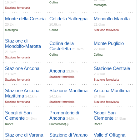
16.6km
Collina
Montagna
Stazione ferroviaria
Monte della Crescia
Col della Saltregna
Mondolfo-Marotta
20.2km
20.6km
21.6km
Montagna
Collina
Stazione ferroviaria
Stazione di
Collina della
Monte Pugliolo
Mondolfo-Marotta
Castelletta
21.8km
22.1km
21.6km
Collina
Collina
Stazione ferroviaria
Stazione Ancona
Stazione Centrale
Ancona
23.8km
23.8km
23.8km
Stazione ferroviaria
Stazione ferroviaria
Stazione ferroviaria
Stazione Ancona
Stazione Marittima
Ancona Marittima
Marittima
24.1km
24.1km
24.1km
Stazione ferroviaria
Stazione ferroviaria
Stazione ferroviaria
Scogli di San
Promontorio di
Scogli San
Clemente
Ancona
Clemente
24.5km
24.5km
24.5km
Rocce
Promontorio(-i)
Rocce
Stazione di Varana
Stazione di Varano
Valle d’ Offagna