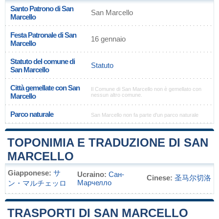
Santo Patrono di San
San Marcello
Marcello
Festa Patronale di San
16 gennaio
Marcello
Statuto del comune di
Statuto
San Marcello
Città gemellate con San
Il Comune di San Marcello non è gemellato con
Marcello
nessun altro comune.
Parco naturale
San Marcello non fa parte d'un parco naturale
TOPONIMIA E TRADUZIONE DI SAN
MARCELLO
Giapponese:
サ
Ucraino:
Сан-
Cinese:
圣马尔切洛
Марчелло
ン・マルチェッロ
TRASPORTI DI SAN MARCELLO