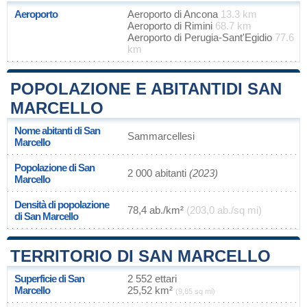
Aeroporto
Aeroporto di Ancona
13.3 km
Aeroporto di Rimini
68.7 km
Aeroporto di Perugia-Sant'Egidio
77.6
km
POPOLAZIONE E ABITANTIDI SAN
MARCELLO
Nome abitanti di San
Sammarcellesi
Marcello
Popolazione di San
2 000 abitanti
(2023)
Marcello
Densità di popolazione
78,4 ab./km²
(203,0 ab./sq mi)
di San Marcello
TERRITORIO DI SAN MARCELLO
Superficie di San
2 552 ettari
Marcello
25,52 km²
(9,85 sq mi)