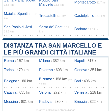
Santa Maria Nuova
Poggio San
Montecarotto
12.7 km
Marcello
12.6 km
12.6 km
Maiolati Spontini
12.9
Trecastelli
Castelplanio
13.1 km
13.3 km
km
San Paolo di Jesi
Serra de' Conti
13.9
Barbara
14.3 km
13.6 km
km
DISTANZA TRA SAN MARCELLO E
LE PIÙ GRANDI CITTÀ ITALIANE
Roma
: 197 km
Milano
: 382 km
Napoli
: 317 km
Torino
: 470 km
Palermo
: 608 km
Genova
: 354 km
Firenze
: 158 km
più
Bologna
: 180 km
Bari
: 406 km
vicina
Catania
: 695 km
Verona
: 272 km
Venezia
: 218 km
Messina
: 631 km
Padova
: 230 km
Brescia
: 322 km
Distanza calcolata in "linea d'aria" !