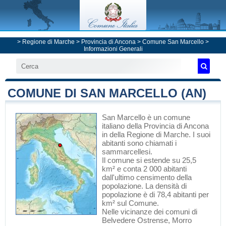
>
Regione di Marche
>
Provincia di Ancona
>
Comune San Marcello
>
Informazioni Generali
COMUNE DI SAN MARCELLO (AN)
San Marcello
è un comune
italiano
della Provincia di Ancona
in
della Regione di Marche
. I suoi
abitanti sono chiamati i
sammarcellesi.
Il comune si estende su 25,5
km² e conta 2 000 abitanti
dall'ultimo censimento della
popolazione. La densità di
popolazione è di 78,4 abitanti per
km² sul Comune.
Nelle vicinanze dei comuni di
Belvedere Ostrense
,
Morro